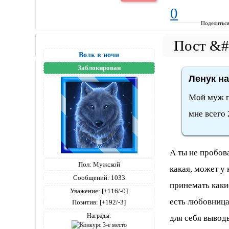
0
Поделитьс
Волк в ночи
Заблокирован
Ленук на
Мой муж пь
мне всего 
А ты не пробов
Пол:
Мужской
какая, может у
Сообщений:
1033
принемать какие
Уважение:
[+116/-0]
есть любовница
Позитив:
[+192/-3]
Награды:
для себя вывод