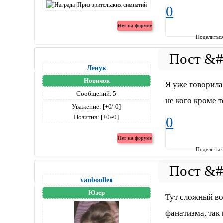
0
Поделитьс
Ленук
Новичок
Я уже говорила
Сообщений:
5
не кого кроме т
Уважение:
[+0/-0]
Позитив:
[+0/-0]
0
Поделитьс
vanboollen
Юзер
Тут сложный воп
фанатизма, так