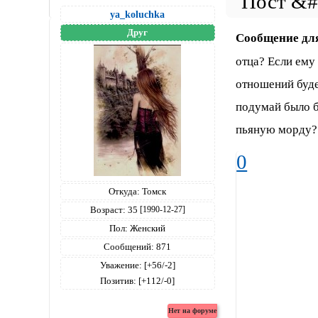
ya_koluchka
Друг
Сообщение дл
отца? Если ему
отношений буде
подумай было б
пьяную морду? 
0
Откуда:
Томск
Возраст:
35
[1990-12-27]
Пол:
Женский
Сообщений:
871
Уважение:
[+56/-2]
Позитив:
[+112/-0]