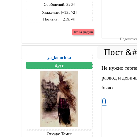
Сообщений:
3264
Уважение:
[+135/-2]
Позитив:
[+219/-4]
Поделитьс
ya_koluchka
Друг
Не нужно терпе
развод и девичь
было.
0
Откуда:
Томск