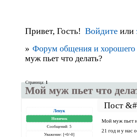
Привет, Гость!
Войдите
или
»
Форум общения и хорошего 
муж пьет что делать?
Страница:
1
Мой муж пьет что дела
Ленук
Новичок
Мой муж пьет н
Сообщений:
5
21 год и у нас 
Уважение:
[+0/-0]