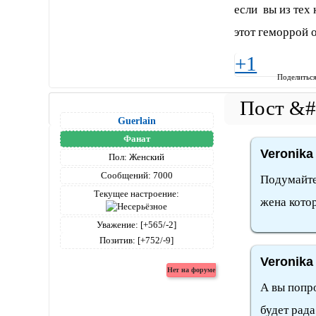
если вы из тех
этот геморрой 
+1
Поделитьс
Guerlain
Фанат
Veronika
Пол:
Женский
Сообщений:
7000
Подумайте 
Текущее настроение:
жена котор
Уважение:
[+565/-2]
Позитив:
[+752/-9]
Veronika
А вы попро
будет рад