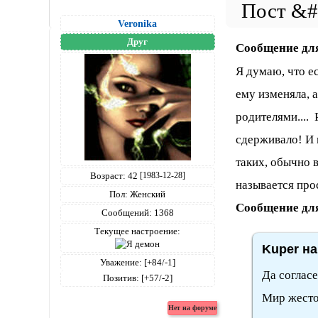
Veronika
Друг
Сообщение дл
Я думаю, что е
ему изменяла, 
родителями.... 
сдерживало! И п
таких, обычно в
Возраст:
42
[1983-12-28]
называется про
Пол:
Женский
Сообщение дл
Сообщений:
1368
Текущее настроение:
Kuper на
Уважение:
[+84/-1]
Да согласе
Позитив:
[+57/-2]
Мир жесто