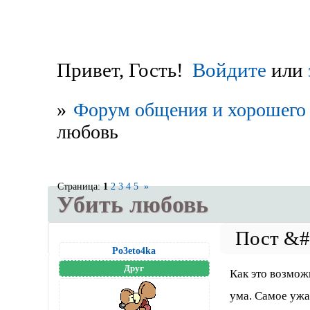
Привет, Гость!
Войдите
или
»
Форум общения и хорошего 
любовь
Страница:
1
2
3
4
5
»
Убить любовь
Po3eto4ka
Друг
Как это возмож
ума. Самое ужа