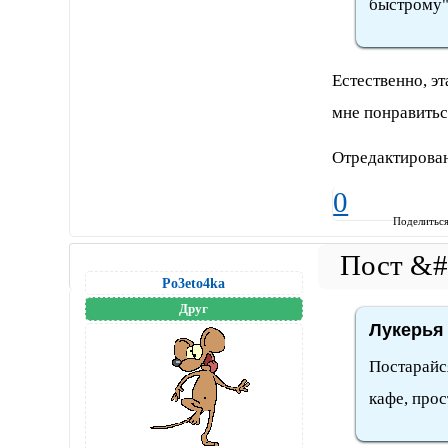
быстрому
Естественно, эт
мне понравитьс
Отредактирован
0
Поделитьс
Po3eto4ka
Друг
Лукерья 
Постарайся
кафе, прос