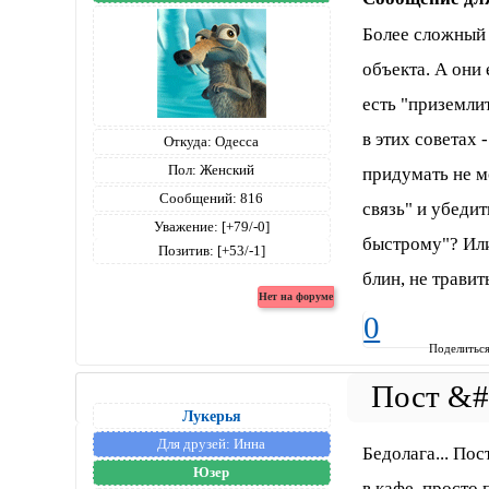
Более сложный 
объекта. А они 
есть "приземли
в этих советах 
Откуда:
Одесса
Пол:
Женский
придумать не м
Сообщений:
816
связь" и убедит
Уважение:
[+79/-0]
быстрому"? Или 
Позитив:
[+53/-1]
блин, не травит
0
Поделитьс
Лукерья
Для друзей:
Инна
Бедолага... По
Юзер
в кафе, просто 