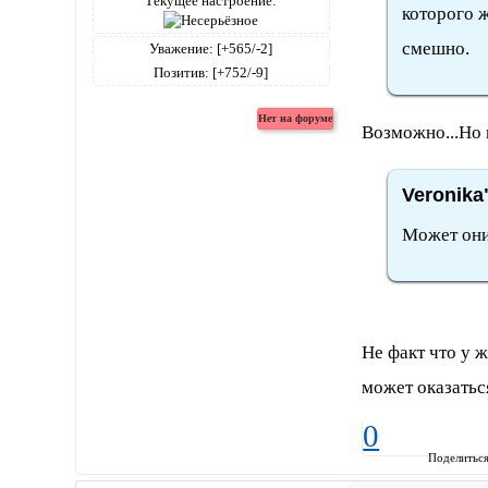
Текущее настроение:
которого ж
смешно.
Уважение:
[+565/-2]
Позитив:
[+752/-9]
Возможно...Но 
Veronika
Может они
Не факт что у 
может оказатьс
0
Поделитьс