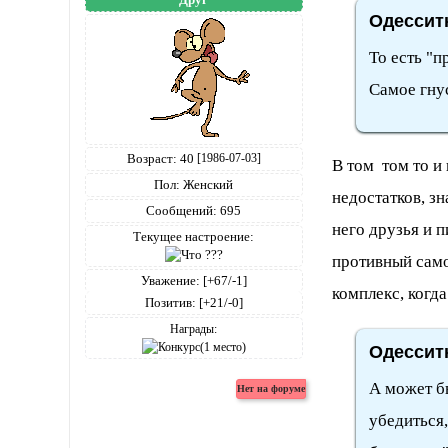
Одесситк
То есть "п
Самое гнус
Возраст:
40
[1986-07-03]
В том том то и 
Пол:
Женский
недостатков, з
Сообщений:
695
него друзья и п
Текущее настроение:
противный само
Уважение:
[+67/-1]
комплекс, когда
Позитив:
[+21/-0]
Награды:
Одесситк
А может бы
убедиться,