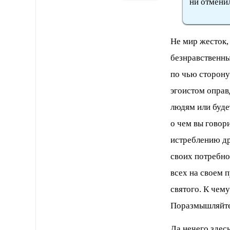
ни отмени
Не мир жесток,
безнравственны
по чью сторону
эгоистом опра
людям или буде
о чем вы говор
истреблению др
своих потребно
всех на своем 
святого. К чем
Поразмышляйте 
Да нечего здес