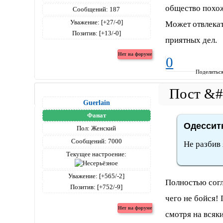
общество похож
Сообщений:
187
Уважение:
[+27/-0]
Может отвлекат
Позитив:
[+13/-0]
приятных дел.
0
Поделитьс
Guerlain
Фанат
Одесситк
Пол:
Женский
Сообщений:
7000
Не разбив 
Текущее настроение:
Уважение:
[+565/-2]
Полностью согла
Позитив:
[+752/-9]
чего не бойся! 
смотря на всяки