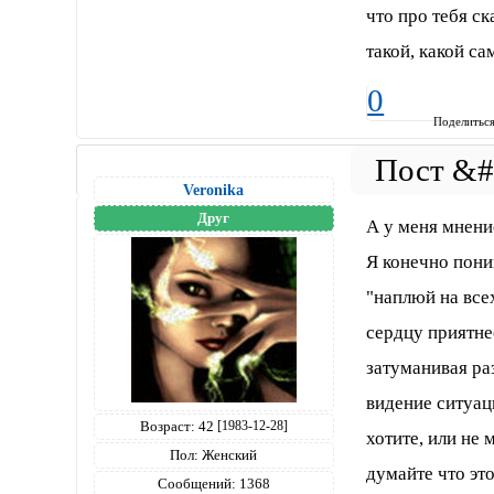
что про тебя ск
такой, какой с
0
Поделитьс
Veronika
Друг
А у меня мнени
Я конечно пони
"наплюй на всех
сердцу приятне
затуманивая раз
видение ситуац
Возраст:
42
[1983-12-28]
хотите, или не 
Пол:
Женский
думайте что эт
Сообщений:
1368