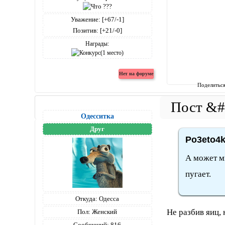
Уважение:
[+67/-1]
Позитив:
[+21/-0]
Награды:
Поделитьс
Одесситка
Друг
Po3eto4k
А может мн
пугает.
Откуда:
Одесса
Не разбив яиц, 
Пол:
Женский
Сообщений:
816