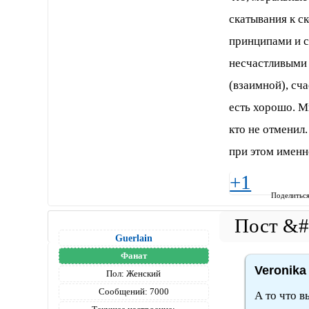
скатывания к с
принципами и с
несчастливыми 
(взаимной), сча
есть хорошо. М
кто не отменил.
при этом именн
+1
Поделитьс
Guerlain
Фанат
Veronika
Пол:
Женский
Сообщений:
7000
А то что в