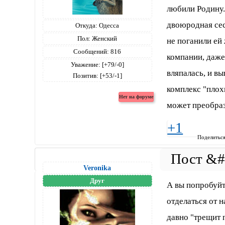
любили Родину..
двоюродная сес
Откуда:
Одесса
Пол:
Женский
не поганили ей
Сообщений:
816
компании, даже
Уважение:
[+79/-0]
вляпалась, и вы
Позитив:
[+53/-1]
комплекс "плохи
может преобрази
+1
Поделитьс
Veronika
Друг
А вы попробуйте
отделаться от 
давно "трещит 