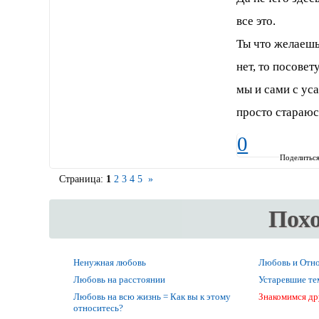
все это.
Ты что желаешь
нет, то посовет
мы и сами с уса
просто стараюс
0
Поделитьс
Страница:
1
2
3
4
5
»
Пох
Ненужная любовь
Любовь и Отно
Любовь на расстоянии
Устаревшие т
Любовь на всю жизнь = Как вы к этому
Знакомимся др
относитесь?