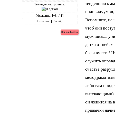
тенденцию к ам
Текущее настроение:
индивидуумов, 
Уважение:
[+84/-1]
Вспомните, не 
Позитив:
[+57/-2]
чтоб они посту
мужчины.... у н
детки от неё же
были вместе! Н
служить оправд
счастье разруш
мелодраматизма
либо вам приде
вытекающими) и
он женится на в
привычки начнет