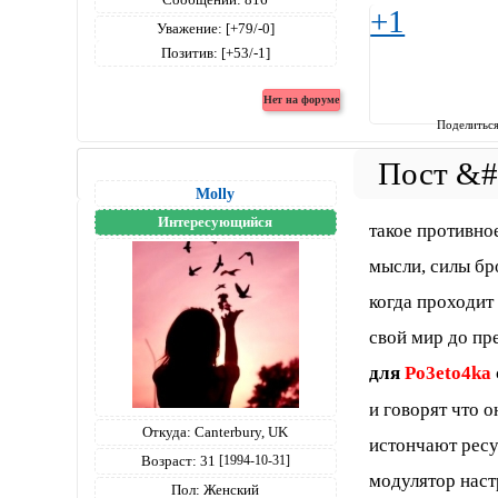
+1
Уважение:
[+79/-0]
Позитив:
[+53/-1]
Поделитьс
Molly
Интересующийся
такое противно
мысли, силы бр
когда проходит
свой мир до пр
для
Po3eto4ka
и говорят что 
Откуда:
Canterbury, UK
истончают ресу
Возраст:
31
[1994-10-31]
модулятор наст
Пол:
Женский