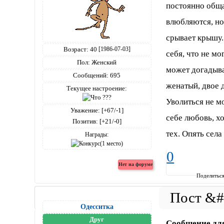
постоянно общае
влюбляются, но 
срывает крышу.
Возраст:
40
[1986-07-03]
себя, что не мо
Пол:
Женский
может догадыва
Сообщений:
695
женатый, двое 
Текущее настроение:
Уволиться не мо
Уважение:
[+67/-1]
себе любовь, хо
Позитив:
[+21/-0]
тех. Опять села
Награды:
0
Поделитьс
Одесситка
Друг
Сообщение дл