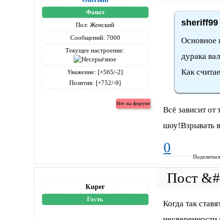
Фанат
sheriff99
Пол:
Женский
Сообщений:
7000
Основное н
Текущее настроение:
дурака вал
Как считае
Уважение:
[+565/-2]
Позитив:
[+752/-9]
Всё зависит от
шоу!Взрывать во
0
Поделитьс
Kuper
Гость
Когда так ставя
неуверенности 