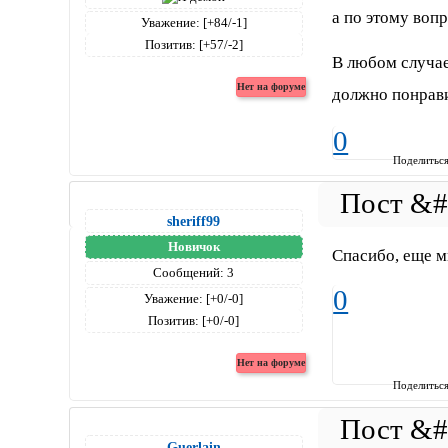
а по этому вопр
Уважение:
[+84/-1]
Позитив:
[+57/-2]
В любом случае,
должно понрав
0
Поделитьс
sheriff99
Новичок
Спасибо, еще 
Сообщений:
3
0
Уважение:
[+0/-0]
Позитив:
[+0/-0]
Поделитьс
Guerlain