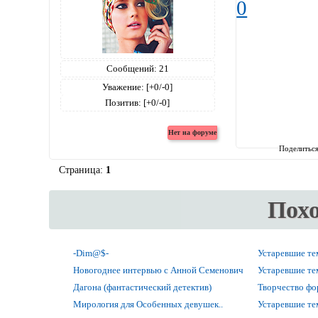
0
Сообщений:
21
Уважение:
[+0/-0]
Позитив:
[+0/-0]
Поделитьс
Страница:
1
Пох
-Dim@$-
Устаревшие т
Новогоднее интервью с Анной Семенович
Устаревшие т
Дагона (фантастический детектив)
Творчество ф
Мирология для Особенных девушек..
Устаревшие т