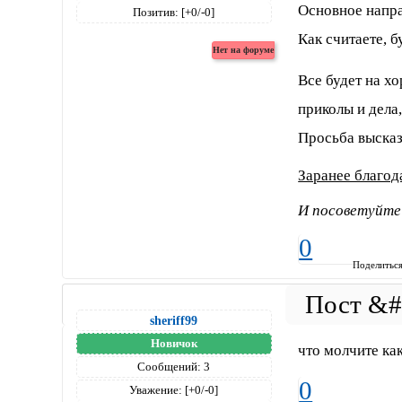
Основное направ
Позитив:
[+0/-0]
Как считаете, б
Все будет на х
приколы и дела,
Просьба высказ
Заранее благод
И посоветуйте 
0
Поделитьс
sheriff99
Новичок
что молчите ка
Сообщений:
3
0
Уважение:
[+0/-0]