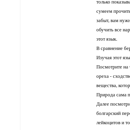
только показыв
сумеем прочиты
забыт, вам нуж
обучить все на
этот язык.
В сравнение бер
Изучая этот яз
Посмотрите на 
ореха - сходств
вещества, кото
Природа сама по
Далее посмотри
болгарский пер
лейкоцитов и т