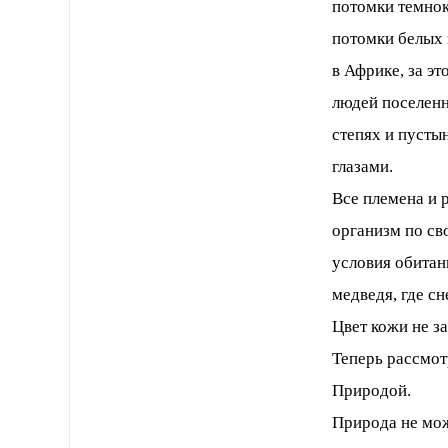
потомки темнок
потомки белых 
в Африке, за э
людей поселенн
степях и пустын
глазами.
Все племена и 
организм по св
условия обитани
медведя, где сн
Цвет кожи не з
Теперь рассмот
Природой.
Природа не мож