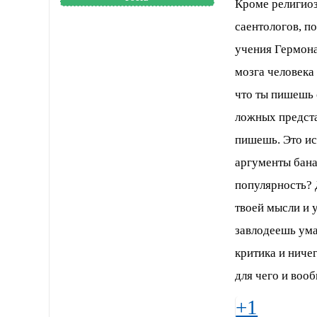
Кроме религиоз
саентологов, по
учения Гермона
мозга человека
что ты пишешь 
ложных предста
пишешь. Это ист
аргументы бан
популярность? 
твоей мысли и 
завлодеешь умам
критика и ничег
для чего и воо
+1