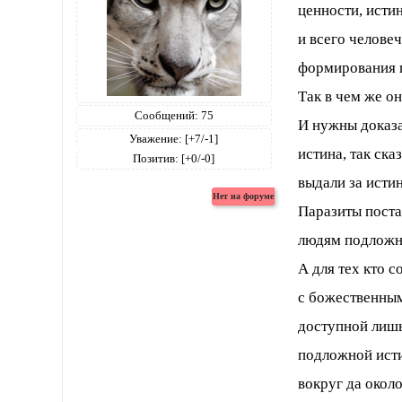
ценности, истин
и всего человеч
формирования п
Так в чем же он
Сообщений:
75
И нужны доказат
Уважение:
[+7/-1]
истина, так ск
Позитив:
[+0/-0]
выдали за исти
Паразиты поста
людям подложны
А для тех кто с
с божественным
доступной лишь
подложной исти
вокруг да около