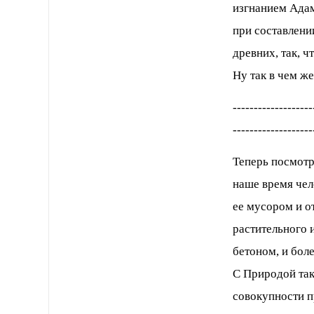
изгнанием Адам
при составлени
древних, так, ч
Ну так в чем ж
-------------------
-------------------
Теперь посмотр
наше время чело
ее мусором и о
растительного 
бетоном, и бол
С Природой так 
совокупности п