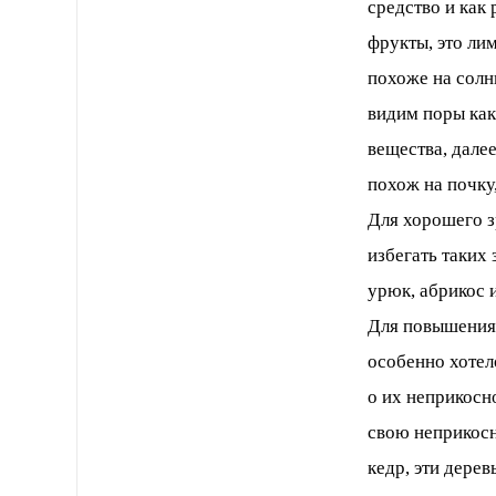
средство и как
фрукты, это ли
похоже на солн
видим поры как
вещества, дале
похож на почку,
Для хорошего з
избегать таких
урюк, абрикос и
Для повышения 
особенно хотел
о их неприкосн
свою неприкосн
кедр, эти дере