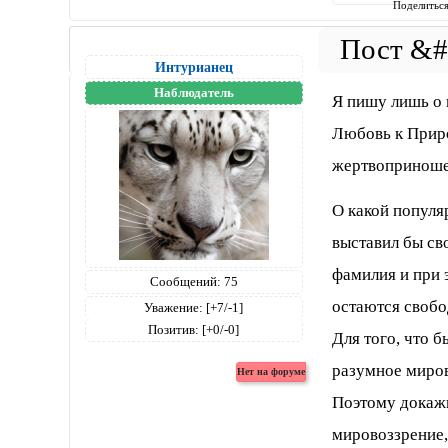
Поделитьс
Интурианец
Наблюдатель
Я пишу лишь о 
Любовь к Приро
жертвоприношен
О какой популя
выставил бы сво
фамилия и при 
Сообщений:
75
остаются свобо
Уважение:
[+7/-1]
Позитив:
[+0/-0]
Для того, что 
разумное миров
Поэтому докажи
мировоззрение,