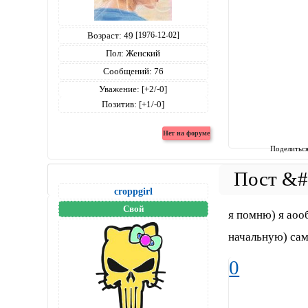
Возраст:
49
[1976-12-02]
Пол:
Женский
Сообщений:
76
Уважение:
[+2/-0]
Позитив:
[+1/-0]
Поделитьс
croppgirl
Свой
я помню) я аоо
начальную) сам
0