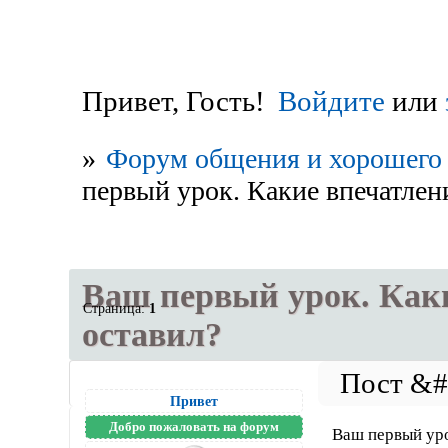
Привет, Гость!
Войдите
или
»
Форум общения и хорошего 
первый урок. Какие впечатлени
Ваш первый урок. Каки
Страница:
1
оставил?
Привет
Добро пожаловать на форум
Ваш первый уро