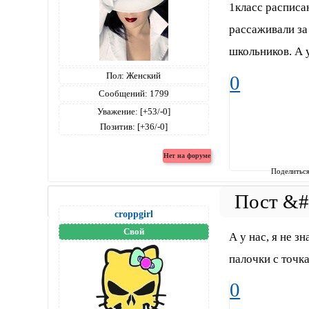
1класс расписа
рассаживали за
школьников. А 
Пол:
Женский
0
Сообщений:
1799
Уважение:
[+53/-0]
Позитив:
[+36/-0]
Поделитьс
croppgirl
Свой
А у нас, я не з
палочки с точка
0