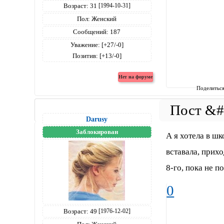
Возраст:
31
[1994-10-31]
Пол:
Женский
Сообщений:
187
Уважение:
[+27/-0]
Позитив:
[+13/-0]
Поделитьс
Darusy
Заблокирован
А я хотела в шк
вставала, прих
8-го, пока не п
0
Возраст:
49
[1976-12-02]