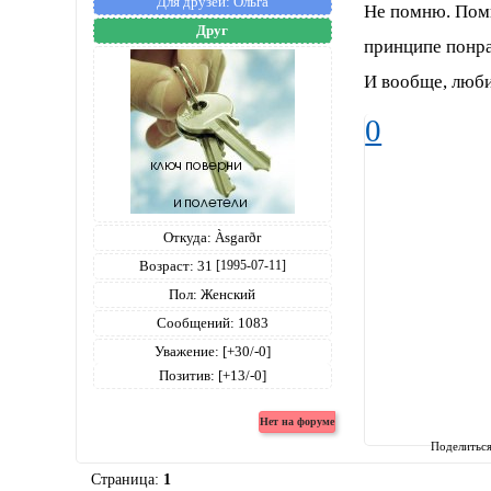
Для друзей:
Ольга
Не помню. Помн
Друг
принципе понра
И вообще, люби
0
Откуда:
Àsgarðr
Возраст:
31
[1995-07-11]
Пол:
Женский
Сообщений:
1083
Уважение:
[+30/-0]
Позитив:
[+13/-0]
Поделитьс
Страница:
1