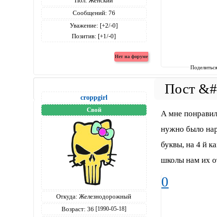
Пол:
Женский
Сообщений:
76
Уважение:
[+2/-0]
Позитив:
[+1/-0]
Поделитьс
croppgirl
Свой
А мне понравил
нужно было нари
буквы, на 4 й к
школы нам их о
0
Откуда:
Железнодорожный
Возраст:
36
[1990-05-18]