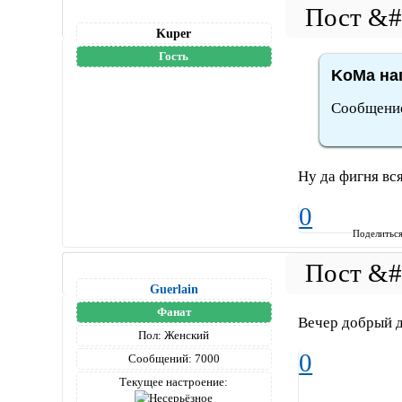
Kuper
Гость
KoMa нап
Сообщение 
Ну да фигня вс
0
Поделитьс
Guerlain
Фанат
Вечер добрый 
Пол:
Женский
0
Сообщений:
7000
Текущее настроение: