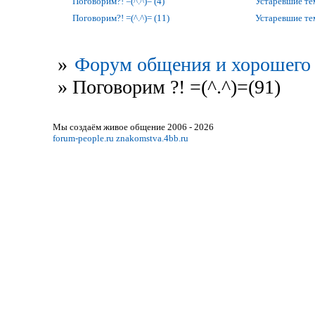
Поговорим?! =(^.^)= (4)
Устаревшие т
Поговорим?! =(^.^)= (11)
Устаревшие т
»
Форум общения и хорошего 
»
Поговорим ?! =(^.^)=(91)
Мы создаём живое общение 2006 - 2026
forum-people.ru
znakomstva.4bb.ru