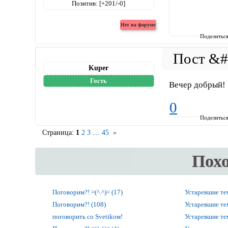
Позитив:
[+201/-0]
Поделитьс
Kuper
Гость
Вечер добрый!
0
Поделитьс
Страница:
1
2
3
…
45
»
Пох
Поговорим?! =(^.^)= (17)
Устаревшие т
Поговорим?! (108)
Устаревшие т
поговорить со Svetikом!
Устаревшие т