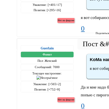
Уважение:
[+401/-17]
Позитив:
[+295/-16]
я вот собираюсь
0
Поделитьс
Guerlain
Фанат
KoMa нап
Пол:
Женский
Сообщений:
7000
я вот соби
Текущее настроение:
Уважение:
[+565/-2]
Да и мне надо б
Позитив:
[+752/-9]
попью с пирого
0