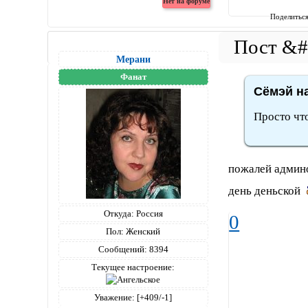
Поделитьс
Мерани
Фанат
Сёмэй на
Просто чт
пожалей админо
день деньской
Откуда:
Россия
0
Пол:
Женский
Сообщений:
8394
Текущее настроение:
Уважение:
[+409/-1]