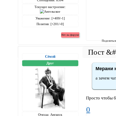
Сообщений:
8394
Текущее настроение:
Уважение:
[+409/-1]
Позитив:
[+201/-0]
Поделитьс
Сёмэй
Друг
Мерани н
а зачем ча
Просто чтобы б
0
Откуда:
Ангарск