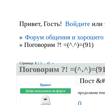
Привет, Гость!
Войдите
или
»
Форум общения и хорошего 
»
Поговорим ?! =(^.^)=(91)
Страница:
1
2
3
…
45
»
Поговорим ?! =(^.^)=(91
Привет
Добро пожаловать на форум
продолжим те
0