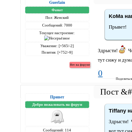
Guerlain
Фанат
KoMa нап
Пол:
Женский
Сообщений:
7000
Прывет!
Текущее настроение:
Уважение:
[+565/-2]
Здрысти!
Че
Позитив:
[+752/-9]
тут сижу и дум
0
Поделитьс
Привет
Добро пожаловать на форум
Tiffany н
Здрысти! 
Сообщений:
114
вот тут си