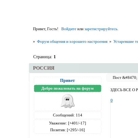
Привет, Гость!
Войдите
или
зарегистрируйтесь
.
»
Форум общения и хорошего настроения
»
Устаревшие т
Страница:
1
РОССИЯ
Привет
Добро пожаловать на форум
ЗДЕСЬ ВСЕ О
0
Сообщений:
114
Уважение:
[+401/-17]
Позитив:
[+295/-16]