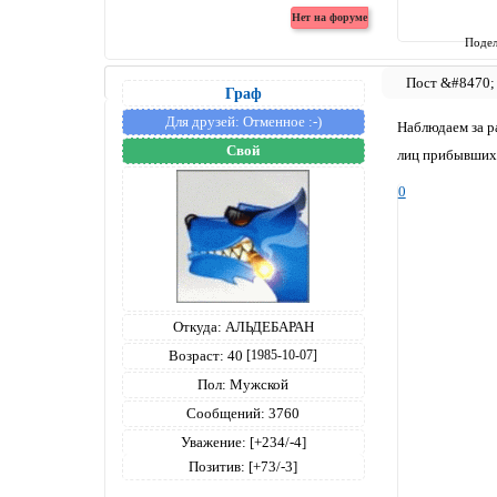
Подел
Граф
Для друзей:
Отменное :-)
Наблюдаем за р
Свой
лиц прибывших 
0
Откуда:
АЛЬДЕБАРАН
Возраст:
40
[1985-10-07]
Пол:
Мужской
Сообщений:
3760
Уважение:
[+234/-4]
Позитив:
[+73/-3]