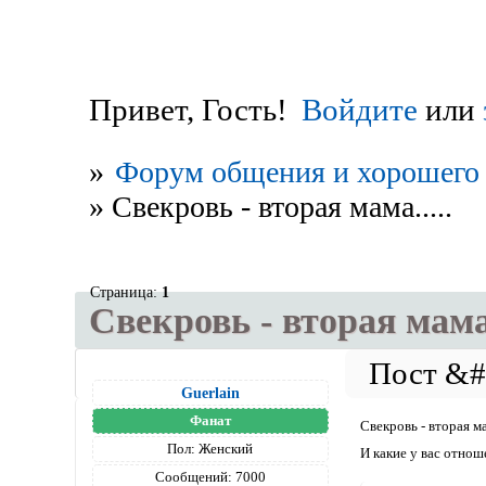
Привет, Гость!
Войдите
или
»
Форум общения и хорошего 
»
Свекровь - вторая мама.....
Страница:
1
Свекровь - вторая мама.
Guerlain
Фанат
Свекровь - вторая м
Пол:
Женский
И какие у вас отнош
Сообщений:
7000