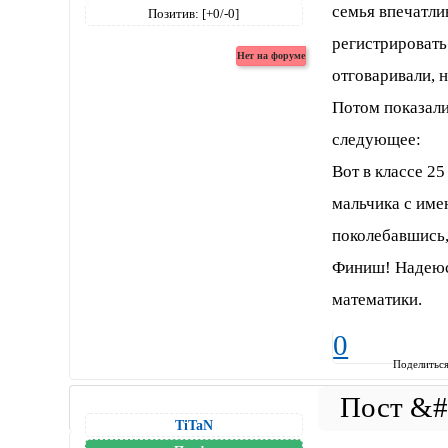
семья впечатли
Позитив:
[+0/-0]
регистрироват
отговаривали, 
Потом показали
следующее:
Вот в классе 25
мальчика с име
поколебавшись,
Финиш! Надеюсь
математики.
0
Поделитьс
TiTaN