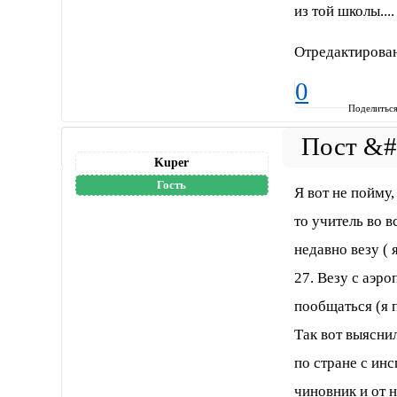
из той школы...
Отредактирован
0
Поделитьс
Kuper
Гость
Я вот не пойму
то учитель во в
недавно везу ( 
27. Везу с аэро
пообщаться (я 
Так вот выясни
по стране с ин
чиновник и от н