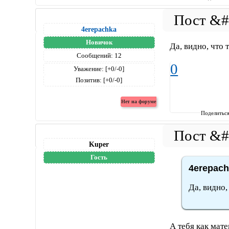
4erepachka
Новичок
Да, видно, что 
Сообщений:
12
0
Уважение:
[+0/-0]
Позитив:
[+0/-0]
Поделитьс
Kuper
Гость
4erepach
Да, видно,
А тебя как мате