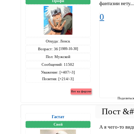
Профи
фантазии нету..
0
Откуда:
Ленск
Возраст:
36
[1989-10-30]
Пол:
Мужской
Сообщений:
11502
Уважение:
[+407/-3]
Позитив:
[+214/-3]
Поделитьс
Гастат
Свой
А я чего-то ви