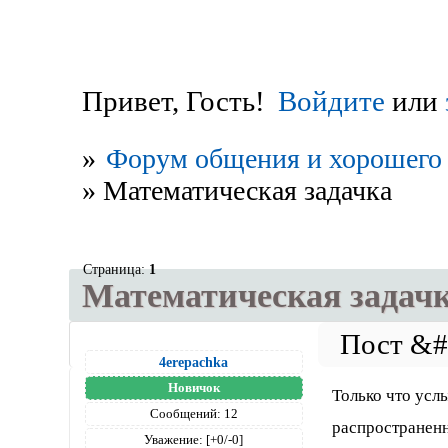
Привет, Гость!
Войдите
или
»
Форум общения и хорошего 
»
Математическая задачка
Страница:
1
Математическая задач
4erepachka
Новичок
Только что усл
Сообщений:
12
распространенно
Уважение:
[+0/-0]