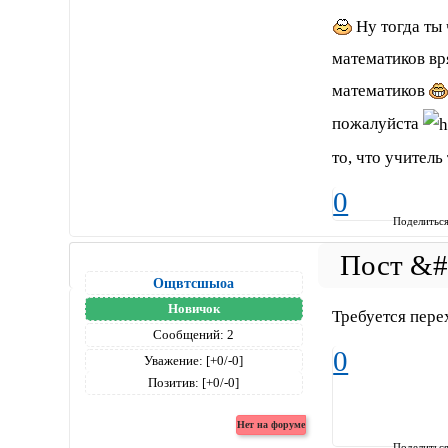
Ну тогда ты
математиков вр
математиков
пожалуйста
то, что учител
0
Поделитьс
Ощвтсшыоа
Новичок
Требуется пере
Сообщений:
2
0
Уважение:
[+0/-0]
Позитив:
[+0/-0]
Поделитьс