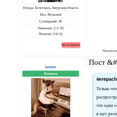
Откуда:
Белогорск, Амурская область
Пол:
Мужской
Сообщений:
46
Уважение:
[+1/-0]
Позитив:
[+0/-0]
Поделитьс
lassiter
Новичок
4erepach
Только чт
распростра
что одна 
в загс ре