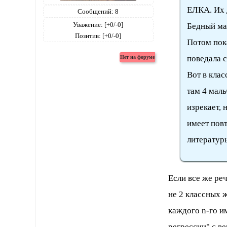
ЕЛКА. Их д
Сообщений:
8
Уважение:
[+0/-0]
Бедный ма
Позитив:
[+0/-0]
Потом пока
поведала 
Вот в клас
там 4 маль
изрекает, 
имеет пов
литературы
Если все же реч
не 2 классных 
каждого n-го и
регрессии" с в