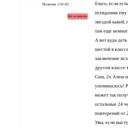
благо, если ест
Позитив:
[+0/-0]
псевдоним ему 
звездой какой, 
там еще немног
А вот куда дет
шестой в класс
заключение исхо
другом классе т
Саш, 2х Алеш и 
упоминалось! Р
может так получ
остальные 24 
повторений от 2
Увы, если выст