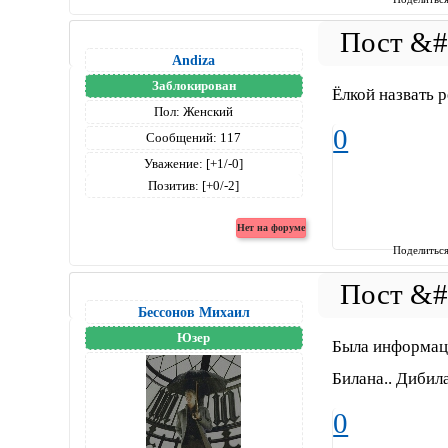
Andiza
Заблокирован
Ёлкой назвать р
Пол:
Женский
0
Сообщений:
117
Уважение:
[+1/-0]
Позитив:
[+0/-2]
Поделитьс
Бессонов Михаил
Юзер
Была информаци
Билана.. Дибил
0