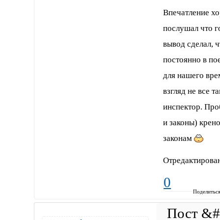
Впечатление хо
послушал что го
вывод сделал, ч
постоянно в пое
для нашего вре
взгляд не все т
инспектор. Проб
и законы) крен
законам
Отредактирован
0
Поделитьс