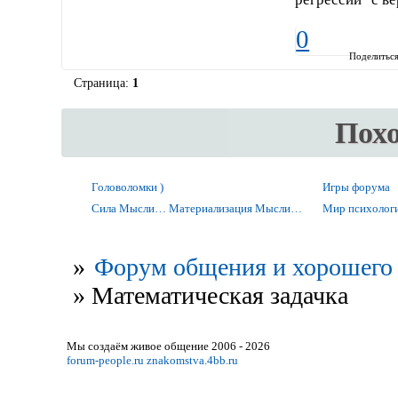
0
Поделитьс
Страница:
1
Пох
Головоломки )
Игры форума
Сила Мысли… Материализация Мысли…
Мир психолог
»
Форум общения и хорошего 
»
Математическая задачка
Мы создаём живое общение 2006 - 2026
forum-people.ru
znakomstva.4bb.ru