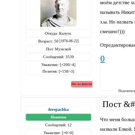
моём детстве х
называть Никит
з.ы. Но назвать
смешно!)))
Откуда:
Калуга.
Возраст:
50
[1976-06-22]
Отредактирован
Пол:
Мужской
0
Сообщений:
3539
Уважение:
[+200/-4]
Позитив:
[+158/-3]
Поделитьс
4erepachka
Новичок
Что меня больше
Сообщений:
12
назвали Елкой. 
Уважение:
[+0/-0]