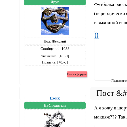
Друг
Футболка расс
(переодически 
в выходной вспо
0
Пол:
Женский
Сообщений:
1038
Уважение:
[+8/-0]
Позитив:
[+0/-0]
Поделитьс
Ёжик
Наблюдатель
А я хожу в шорт
макияж??? Так 