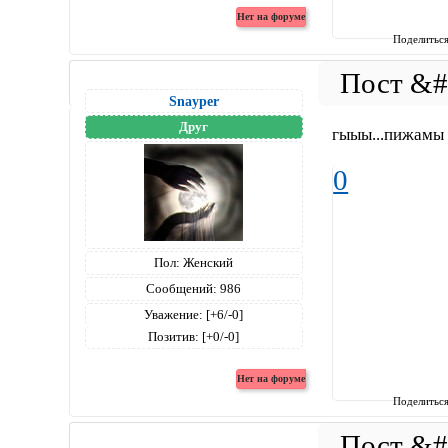
Поделитьс
Snayper
Друг
гыыы...пижамы
0
Пол:
Женский
Сообщений:
986
Уважение:
[+6/-0]
Позитив:
[+0/-0]
Поделитьс