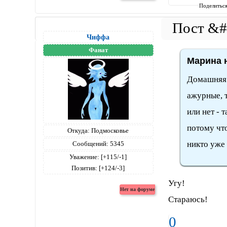
Поделитьс
Чиффа
Фанат
Марина н
Домашняя 
ажурные, т
или нет - 
потому чт
Откуда:
Подмосковье
никто уже 
Сообщений:
5345
Уважение:
[+115/-1]
Позитив:
[+124/-3]
Угу!
Стараюсь!
0