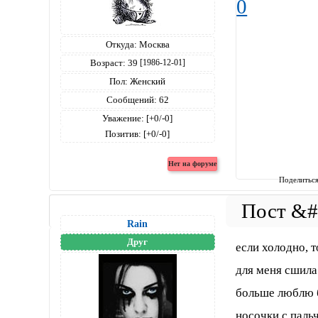
0
Откуда:
Москва
Возраст:
39
[1986-12-01]
Пол:
Женский
Сообщений:
62
Уважение:
[+0/-0]
Позитив:
[+0/-0]
Поделитьс
Rain
Друг
если холодно, 
для меня сшила
больше люблю б
носочки с паль