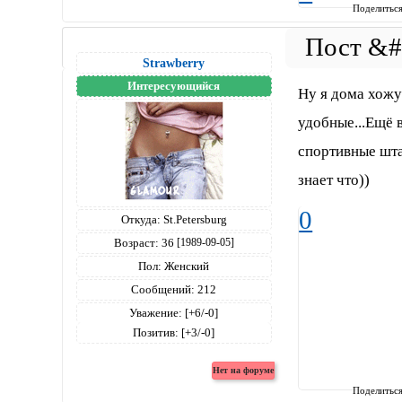
Поделитьс
Strawberry
Интересующийся
Ну я дома хожу
удобные...Ещё 
спортивные штан
знает что))
0
Откуда:
St.Petersburg
Возраст:
36
[1989-09-05]
Пол:
Женский
Сообщений:
212
Уважение:
[+6/-0]
Позитив:
[+3/-0]
Поделитьс