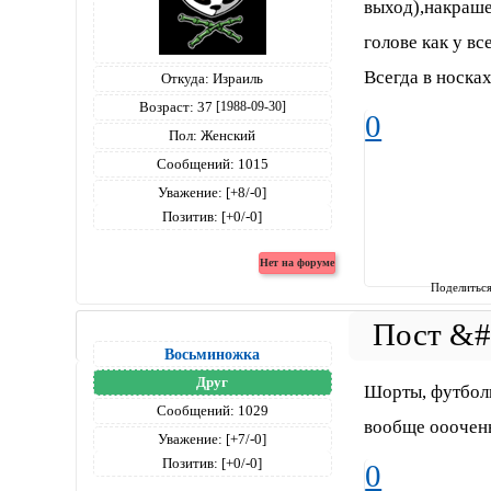
выход),накраше
голове как у вс
Всегда в носка
Откуда:
Израиль
Возраст:
37
[1988-09-30]
0
Пол:
Женский
Сообщений:
1015
Уважение:
[+8/-0]
Позитив:
[+0/-0]
Поделитьс
Восьминожка
Друг
Шорты, футболк
Сообщений:
1029
вообще ооочень
Уважение:
[+7/-0]
Позитив:
[+0/-0]
0