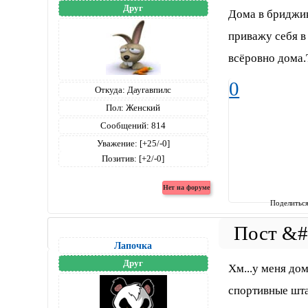
Друг
Дома в бриджик
приважу себя в
всёровно дома.
0
Откуда:
Даугавпилс
Пол:
Женский
Сообщений:
814
Уважение:
[+25/-0]
Позитив:
[+2/-0]
Поделитьс
Лапочка
Друг
Хм...у меня д
спортивные ш