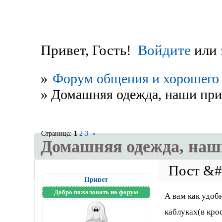
Привет, Гость!
Войдите
или
»
Форум общения и хорошего 
»
Домашняя одежда, наши пр
Страница:
1
2
3
»
Домашняя одежда, на
Привет
Добро пожаловать на форум
А вам как удоб
каблуках(в кро