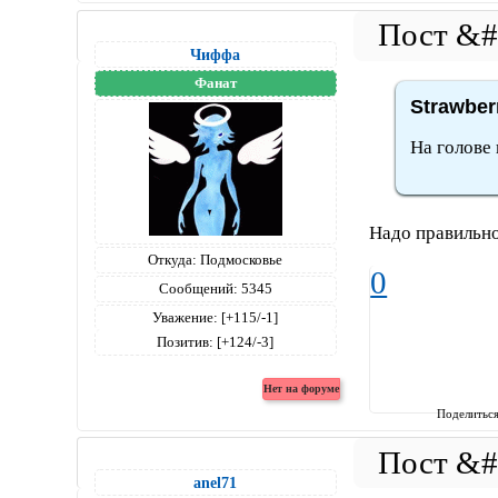
Чиффа
Фанат
Strawber
На голове 
Надо правильно
Откуда:
Подмосковье
0
Сообщений:
5345
Уважение:
[+115/-1]
Позитив:
[+124/-3]
Поделитьс
anel71