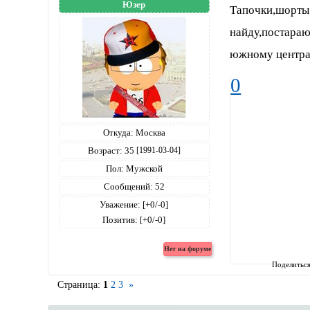
Юзер
Тапочки,шорты,
найду,постараю
южному центра
0
Откуда:
Москва
Возраст:
35
[1991-03-04]
Пол:
Мужской
Сообщений:
52
Уважение:
[+0/-0]
Позитив:
[+0/-0]
Поделитьс
Страница:
1
2
3
»