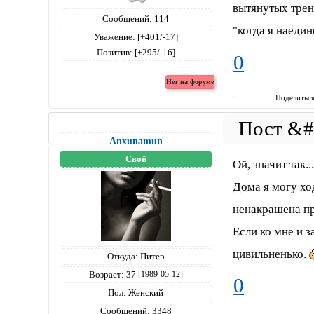
вытянутых тре
Сообщений:
114
"когда я наеди
Уважение:
[+401/-17]
Позитив:
[+295/-16]
0
Поделитьс
Anxunamun
Свой
Ой, значит так..
Дома я могу ход
ненакрашена пр
Если ко мне и з
цивильненько.
Откуда:
Питер
Возраст:
37
[1989-05-12]
0
Пол:
Женский
Сообщений:
3348