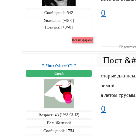
0
Сообщений:
542
Уважение:
[+3/-0]
Позитив:
[+0/-0]
Поделитьс
*-*buzZyberrY*-*
Свой
старые джинсы, 
зимой.
а летом трусым
0
Возраст:
43
[1983-03-12]
Пол:
Женский
Сообщений:
1754