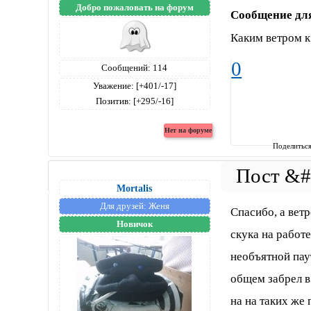
Добро пожаловать на форум
Сообщение дл
Каким ветром к
0
Сообщений:
114
Уважение:
[+401/-17]
Позитив:
[+295/-16]
Поделитьс
Mortalis
Для друзей:
Женя
Спасибо, а вет
Новичок
скука на работ
необъятной пау
общем забрел в
на на таких же