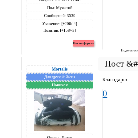
Пол:
Мужской
Сообщений:
3539
Уважение:
[+200/-4]
Позитив:
[+158/-3]
Поделитьс
Mortalis
Для друзей:
Женя
Благодарю
Новичок
0
Откуда:
Питер