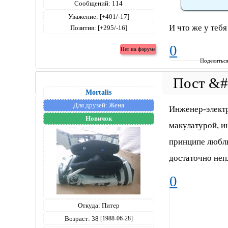
Сообщений:
114
Уважение:
[+401/-17]
И что же у тебя
Позитив:
[+295/-16]
0
Поделитьс
Mortalis
Для друзей:
Женя
Инженер-электр
Новичок
макулатурой, и
принципе люблю
достаточно не
0
Откуда:
Питер
Возраст:
38
[1988-06-28]