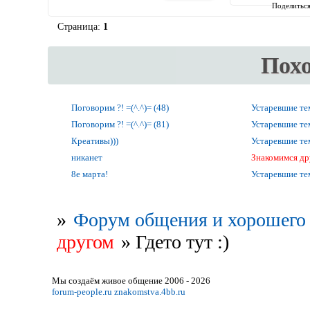
Поделитьс
Страница:
1
Пох
Поговорим ?! =(^.^)= (48)
Устаревшие т
Поговорим ?! =(^.^)= (81)
Устаревшие т
Креативы)))
Устаревшие т
никанет
Знакомимся др
8е марта!
Устаревшие т
»
Форум общения и хорошего 
другом
»
Гдето тут :)
Мы создаём живое общение 2006 - 2026
forum-people.ru
znakomstva.4bb.ru