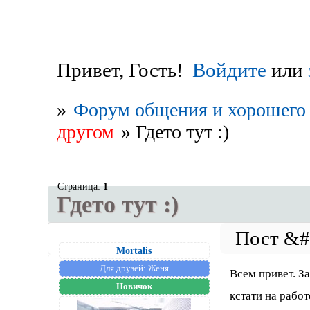
Привет, Гость!
Войдите
или
»
Форум общения и хорошего 
другом
»
Гдето тут :)
Страница:
1
Гдето тут :)
Mortalis
Для друзей:
Женя
Всем привет. З
Новичок
кстати на рабо