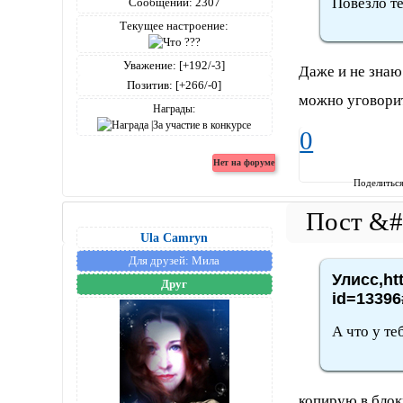
Повезло т
Сообщений:
2307
Текущее настроение:
Уважение:
[+192/-3]
Даже и не знаю.
Позитив:
[+266/-0]
можно уговорит
Награды:
0
Поделитьс
Ula Camryn
Для друзей:
Мила
Улисс,ht
Друг
id=13396
А что у те
копирую в блок