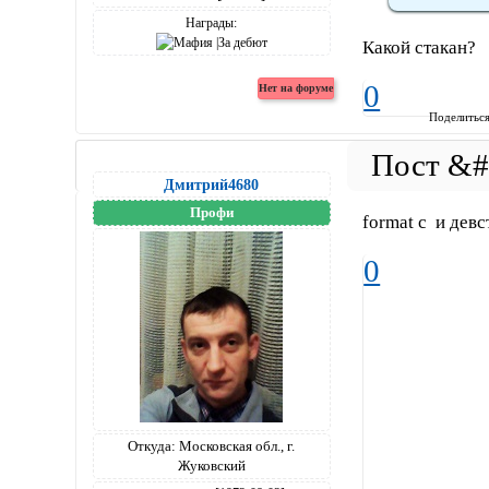
Награды:
Какой стакан?
0
Поделитьс
Дмитрий4680
Профи
format c и девс
0
Откуда:
Московская обл., г.
Жуковский