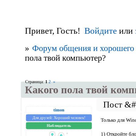
Привет, Гость!
Войдите
или
»
Форум общения и хорошего 
пола твой компьютер?
Страница:
1
2
»
Какого пола твой ком
timon
Для друзей:
Хороший человек!
Только для Win
Наблюдатель
1) Откройте бл