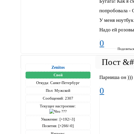
Бугага! Как я 
попробовала -
У меня ноутбук
Надо ей розовы
0
Поделитьс
Zenitos
Свой
Парниша он )))
Откуда:
Санкт-Петербург
0
Пол:
Мужской
Сообщений:
2307
Текущее настроение:
Уважение:
[+192/-3]
Позитив:
[+266/-0]
Награды: