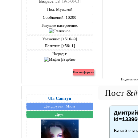
Возраст:
53
[1973-08-03]
Пол:
Мужской
Сообщений:
16200
Текущее настроение:
Уважение:
[+516/-9]
Позитив:
[+56/-1]
Награды:
Поделитьс
Ula Camryn
Для друзей:
Мила
Дмитрий4
Друг
id=13396
Какой ста