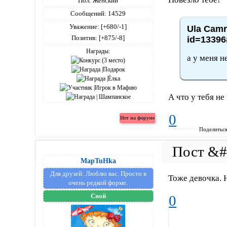
Пол:
Женский
Сообщений:
14529
Уважение:
[+680/-1]
Ula Camr
Позитив:
[+875/-8]
id=13396
Награды:
а у меня н
А что у тебя не
0
Поделитьс
MapTuHka
Для друзей:
Люблю вас. Просто в
Тоже девочка. Н
очень редкой форме.
Свой
0