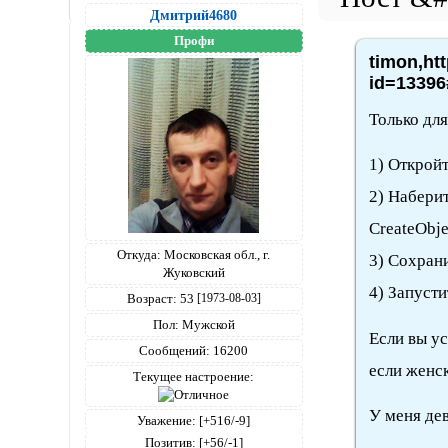
Дмитрий4680
Профи
timon,ht
id=13396
Только дл
1) Открой
2) Набери
CreateObje
Откуда:
Московская обл., г.
3) Сохрани
Жуковский
4) Запусти
Возраст:
53
[1973-08-03]
Пол:
Мужской
Если вы ус
Сообщений:
16200
если женск
Текущее настроение:
У меня дев
Уважение:
[+516/-9]
Позитив:
[+56/-1]