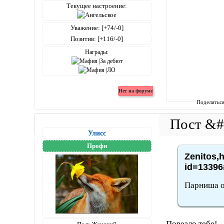
Текущее настроение:
Уважение:
[+74/-0]
Позитив:
[+116/-0]
Награды:
Поделитьс
Улисс
Профи
Zenitos,h
id=13396
Парниша о
Повезло тебе!