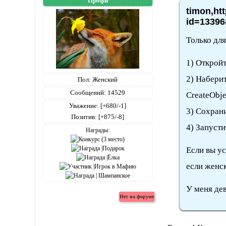
Профи
timon,ht
id=13396
Только дл
1) Открой
2) Набери
Пол:
Женский
Сообщений:
14529
CreateObje
Уважение:
[+680/-1]
3) Сохрани
Позитив:
[+875/-8]
4) Запусти
Награды:
Если вы ус
если женск
У меня дев