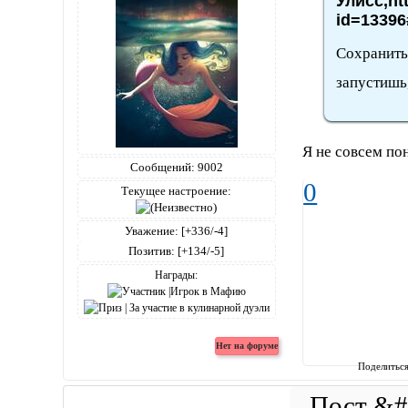
Улисс,ht
id=13396
Сохранить 
запустишь,
Я не совсем пон
Сообщений:
9002
0
Текущее настроение:
Уважение:
[+336/-4]
Позитив:
[+134/-5]
Награды:
Поделитьс