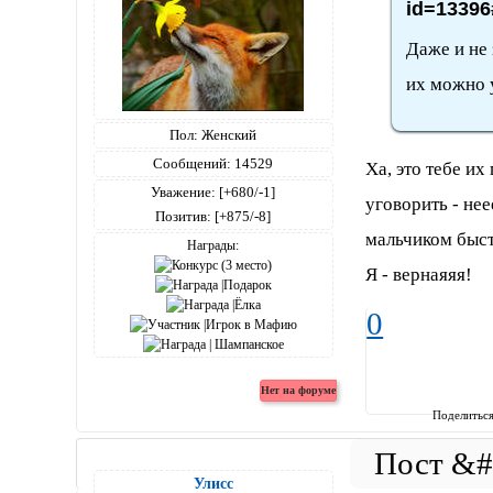
id=13396
Даже и не 
их можно у
Пол:
Женский
Сообщений:
14529
Ха, это тебе и
Уважение:
[+680/-1]
уговорить - нее
Позитив:
[+875/-8]
мальчиком быст
Награды:
Я - вернаяяя!
0
Поделитьс
Улисс