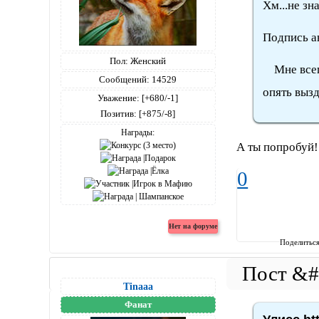
Хм...не зн
Подпись а
Пол:
Женский
Мне всегд
Сообщений:
14529
опять вызд
Уважение:
[+680/-1]
Позитив:
[+875/-8]
Награды:
А ты попробуй!
0
Поделитьс
Tinaaa
Фанат