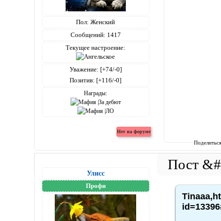
Пол:
Женский
Сообщений:
1417
Текущее настроение:
Уважение:
[+74/-0]
Позитив:
[+116/-0]
Награды:
Поделитьс
Улисс
Профи
Tinaaa,h
id=13396