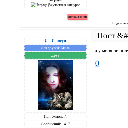
Поделитьс
Ula Camryn
Для друзей:
Мила
а у меня не по
Друг
0
Пол:
Женский
Сообщений:
1417