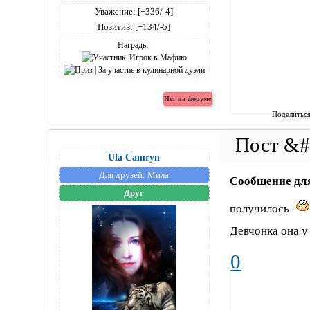
Уважение:
[+336/-4]
Позитив:
[+134/-5]
Награды:
Поделитьс
Ula Camryn
Для друзей:
Мила
Сообщение дл
Друг
получилось
Девчонка она у
0