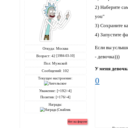
2) Наберите сам
you"
3) Сохраните к
4) Запустите фа
Если вы услыши
Откуда:
Москва
Возраст:
42
- девочка)))
[1984-03-10]
Пол:
Мужской
У меня девочка
Сообщений:
102
Текущее настроение:
0
Уважение:
[+192/-4]
Позитив:
[+176/-4]
Награды:
Поделитьс