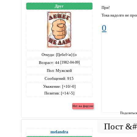
Друг
При!
Тока надолго не проп
0
Откуда:
[I]ебеI<и}{о
Возраст:
44
[1982-04-09]
Пол:
Мужской
Сообщений:
915
Уважение:
[+10/-0]
Позитив:
[+14/-5]
Поделитьс
melandra