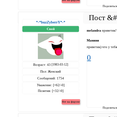
Поделитьс
*-*buzZyberrY*-*
Свой
melandra
приветик! 
Маняня
приветик) что у тебя
0
Возраст:
43
[1983-03-12]
Пол:
Женский
Сообщений:
1754
Уважение:
[+62/-0]
Позитив:
[+32/-0]
Поделитьс