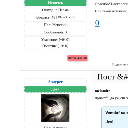
Новичок
Спасибо! Настроение
Откуда:
г. Пермь
При такой оттепели,
Возраст:
48
[1977-11-15]
0
Пол:
Женский
Сообщений:
3
Уважение:
[+0/-0]
Позитив:
[+0/-0]
Поделитьс
Snayper
Друг
melandra
привет!!! да уж,сне
Vemdaf нап
При!
Пол:
Женский