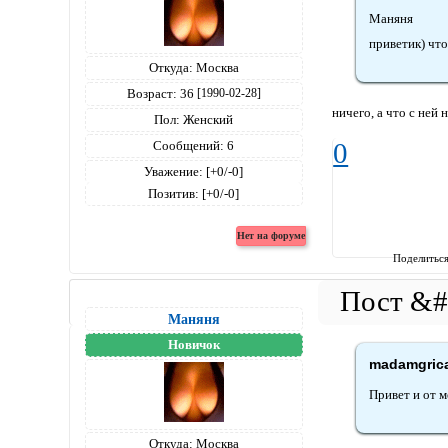
Маняня
приветик) что 
Откуда:
Москва
Возраст:
36
[1990-02-28]
ничего, а что с ней 
Пол:
Женский
Сообщений:
6
0
Уважение:
[+0/-0]
Позитив:
[+0/-0]
Поделитьс
Маняня
Новичок
madamgrica
Привет и от ме
Откуда:
Москва