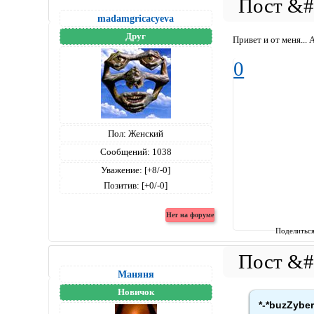
madamgricacyeva
Друг
Привет и от меня... 
0
Пол:
Женский
Сообщений:
1038
Уважение:
[+8/-0]
Позитив:
[+0/-0]
Поделитьс
Маняня
Новичок
*-*buzZyber