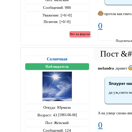
Сообщений:
986
прочла как глагол
Уважение:
[+6/-0]
Позитив:
[+0/-0]
0
Поделитьс
Солнечная
Наблюдатель
melandra
,привет
Snayper на
да уж,снега н
Откуда:
Юрмала
А на улице снова-лив
Возраст:
43
[1983-06-06]
0
Пол:
Женский
Сообщений:
124