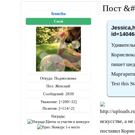
Iruncha
Свой
Jessica,h
id=14046
Удивитель
Корнелюка,
пишет шед
Маргарита
Откуда:
Подмосковье
Test this S
Пол:
Женский
Сообщений:
2839
Уважение:
[+209/-32]
Позитив:
[+114/-2]
Награды:
искусстве, а не
поставил Корне