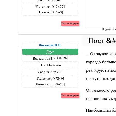
Уважение:
[+12/-27]
Позитив:
[+11/-3]
Поделитьс
Филатов В.В.
Друг
... От звуков 
Возраст:
55
[1971-02-26]
гораздо больше
Пол:
Мужской
реагируют впол
Сообщений:
737
цветут и плодо
Уважение:
[+73/-0]
Позитив:
[+653/-10]
От тяжелого ро
нервничают, ко
Наибольшим бла