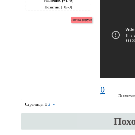
Уважение:
[+1/-0]
Позитив:
[+0/-0]
0
Поделитьс
Страница:
1
2
»
Пох