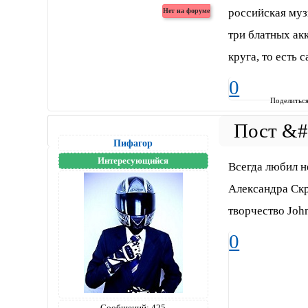
российская муз
три блатных акк
круга, то есть 
0
Поделитьс
Пифагор
Интересующийся
Всегда любил н
Александра Скр
творчество Joh
0
Сообщений:
425