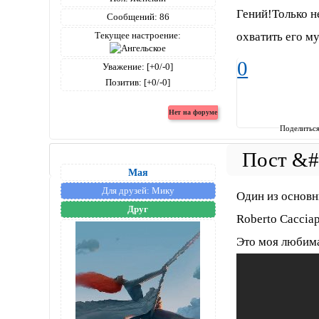
Гений!Только н
Сообщений:
86
охватить его м
Текущее настроение:
0
Уважение:
[+0/-0]
Позитив:
[+0/-0]
Поделитьс
Мая
Для друзей:
Мику
Один из основ
Друг
Roberto Cacciap
Это моя любима