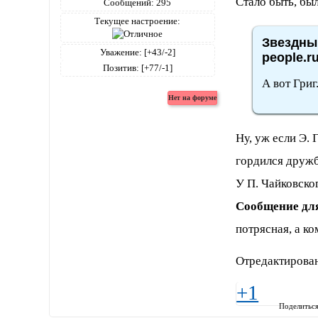
Стало быть, был
Сообщений:
295
Текущее настроение:
Звездный
Уважение:
[+43/-2]
people.r
Позитив:
[+77/-1]
А вот Григ
Ну, уж если Э.
гордился дружбо
У П. Чайковског
Сообщение дл
потрясная, а к
Отредактирован
+1
Поделитьс