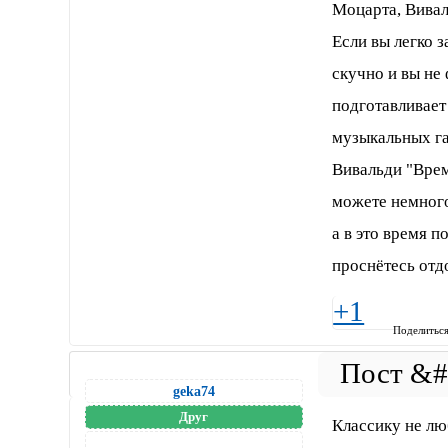
Моцарта, Вивал
Если вы легко з
скучно и вы не
подготавливает
музыкальных га
Вивальди "Врем
можете немного
а в это время 
проснётесь отд
+1
Поделитьс
geka74
Друг
Классику не лю