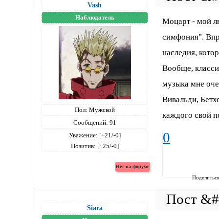
Vash
Наблюдатель
Моцарт - мой л
симфония". Впр
наследия, котор
Вообще, класси
музыка мне оче
Вивальди, Бетхо
Пол:
Мужской
каждого свой по
Сообщений:
91
0
Уважение:
[+21/-0]
Позитив:
[+25/-0]
Поделитьс
Siara