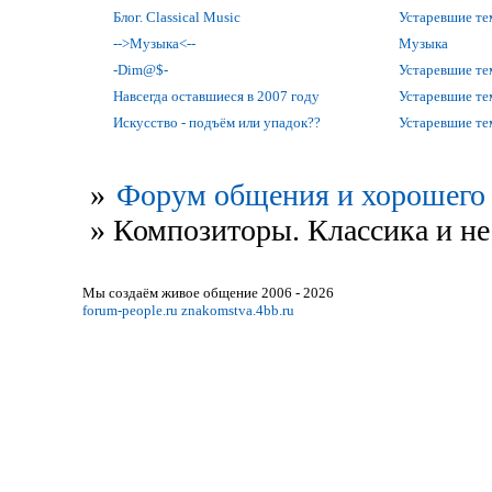
Блог. Classical Music
Устаревшие т
-->Музыка<--
Музыка
-Dim@$-
Устаревшие т
Навсегда оставшиеся в 2007 году
Устаревшие т
Искусство - подъём или упадок??
Устаревшие т
»
Форум общения и хорошего 
»
Композиторы. Классика и не
Мы создаём живое общение 2006 - 2026
forum-people.ru
znakomstva.4bb.ru