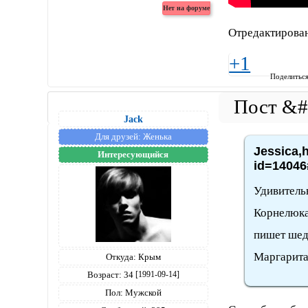
Отредактирован
+1
Поделитьс
Jack
Для друзей:
Женька
Jessica,h
Интересующийся
id=14046
Удивитель
Корнелюка,
пишет шед
Маргарита
Откуда:
Крым
Возраст:
34
[1991-09-14]
Пол:
Мужской