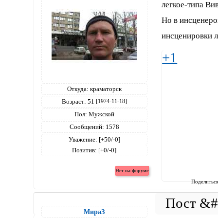
легкое-типа Ви
Но в инсценеро
инсценировки л
+1
Откуда:
краматорск
Возраст:
51
[1974-11-18]
Пол:
Мужской
Сообщений:
1578
Уважение:
[+50/-0]
Позитив:
[+0/-0]
Поделитьс
МираЗ