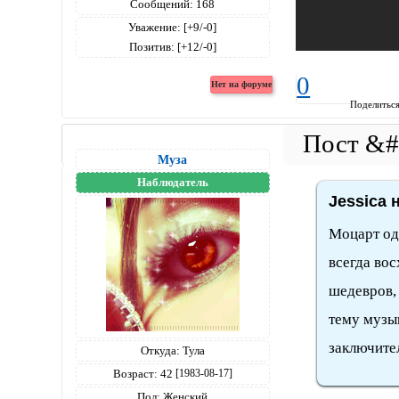
Сообщений:
168
Уважение:
[+9/-0]
Позитив:
[+12/-0]
0
Поделитьс
Муза
Наблюдатель
Jessica 
Моцарт од
всегда вос
шедевров, 
тему музык
заключите
Откуда:
Тула
Возраст:
42
[1983-08-17]
Пол:
Женский