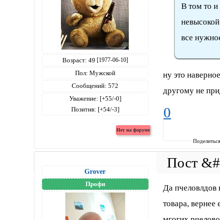
В том то и
невысокой 
все нужно
Возраст:
49
[1977-06-10]
Пол:
Мужской
ну это наверно
Сообщений:
572
другому не пр
Уважение:
[+55/-0]
0
Позитив:
[+54/-3]
Поделитьс
Grover
Профи
Да пчеловлдов 
товара, вернее
мгогих рчелово