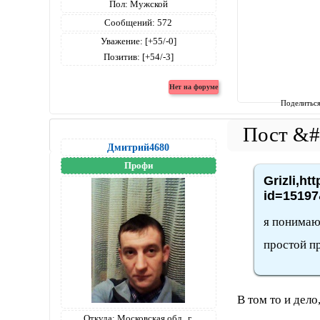
Пол:
Мужской
Сообщений:
572
Уважение:
[+55/-0]
Позитив:
[+54/-3]
Поделитьс
Дмитрий4680
Профи
Grizli,ht
id=15197
я понимаю
простой п
В том то и дело
Откуда:
Московская обл., г.