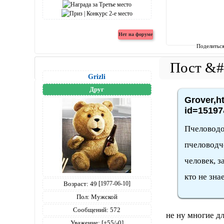
Поделитьс
Grizli
Друг
Grover,h
id=15197
Пчеловодов
пчеловодч
человек, з
кто не зна
Возраст:
49
[1977-06-10]
Пол:
Мужской
Сообщений:
572
не ну многие д
Уважение:
[+55/-0]