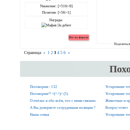
Уважение:
[+516/-9]
Позитив:
[+56/-1]
Награды:
Поделитьс
Страница:
«
1
2
3
4
5
6
»
Пох
Поговорим - 132
Устаревшие т
Поговорим?! =(^.^)= (5)
Устаревшие т
О пчёлах и обо всём, что с ними связано.
Животные и п
А Вы доверяете сотрудникам полиции ?
Вопрос-ответ
Наша семья
Устаревшие т