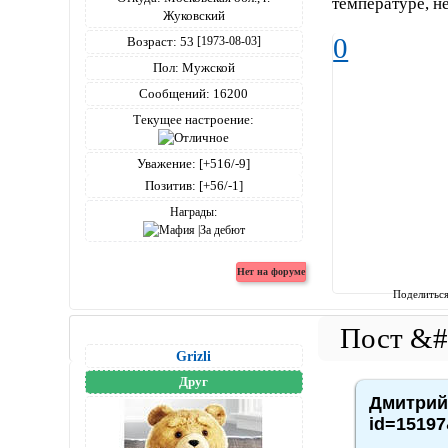
температуре, н
Жуковский
0
Возраст:
53
[1973-08-03]
Пол:
Мужской
Сообщений:
16200
Текущее настроение:
Уважение:
[+516/-9]
Позитив:
[+56/-1]
Награды:
Поделитьс
Grizli
Друг
Дмитрий4
id=15197