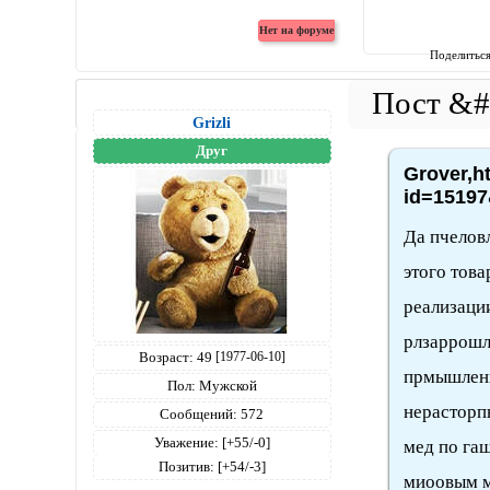
Поделитьс
Grizli
Друг
Grover,h
id=15197
Да пчеловл
этого това
реализаци
рлзаррошл
Возраст:
49
[1977-06-10]
прмышленн
Пол:
Мужской
нерасторп
Сообщений:
572
Уважение:
[+55/-0]
мед по га
Позитив:
[+54/-3]
миоовым м