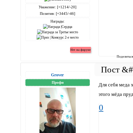
Уважение:
[+1214/-20]
Позитив:
[+3445/-46]
Награды:
Поделитьс
Grover
Профи
Для себя меда х
этого мёда пру
0