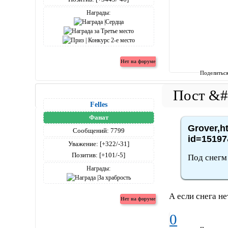
Награды:
Поделитьс
Felles
Фанат
Grover,h
Сообщений:
7799
id=15197
Уважение:
[+322/-31]
Позитив:
[+101/-5]
Под снегм 
Награды:
А если снега не
0