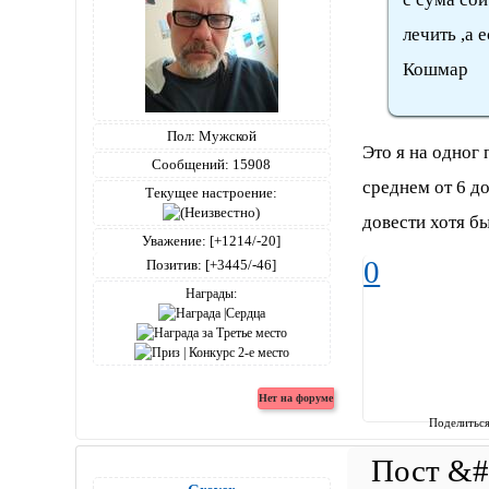
лечить ,а 
Кошмар
Пол:
Мужской
Это я на одног 
Сообщений:
15908
среднем от 6 д
Текущее настроение:
довести хотя бы
Уважение:
[+1214/-20]
0
Позитив:
[+3445/-46]
Награды:
Поделитьс