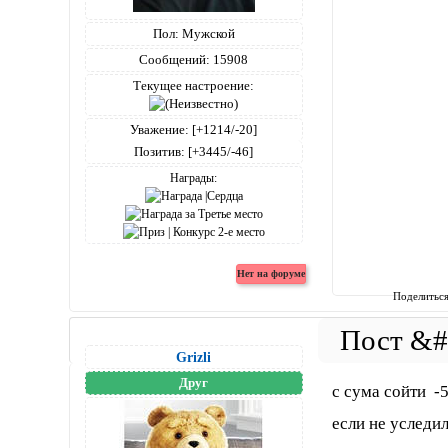
Пол:
Мужской
Сообщений:
15908
Текущее настроение:
Уважение:
[+1214/-20]
Позитив:
[+3445/-46]
Награды:
Поделитьс
Grizli
Друг
с сума сойти -5
если не уследил