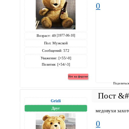
0
Возраст:
49
[1977-06-10]
Пол:
Мужской
Сообщений:
572
Уважение:
[+55/-0]
Позитив:
[+54/-3]
Поделитьс
Grizli
Друг
медовухи захоте
0