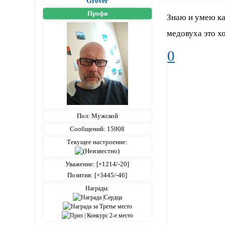
Grover
Профи
Знаю и умею как
медовуха это х
0
Пол:
Мужской
Сообщений:
15908
Текущее настроение:
Уважение:
[+1214/-20]
Позитив:
[+3445/-46]
Награды: