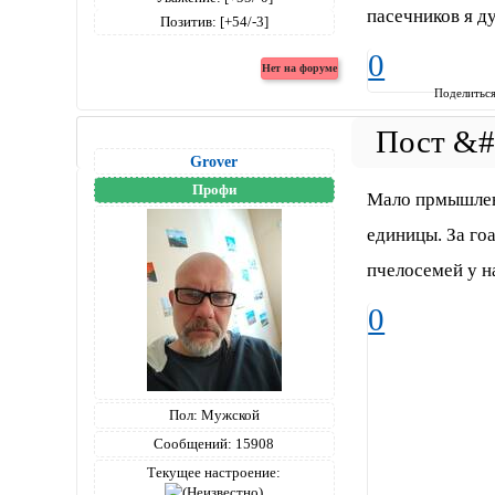
пасечников я д
Позитив:
[+54/-3]
0
Поделитьс
Grover
Профи
Мало прмышленн
единицы. За го
пчелосемей у на
0
Пол:
Мужской
Сообщений:
15908
Текущее настроение: