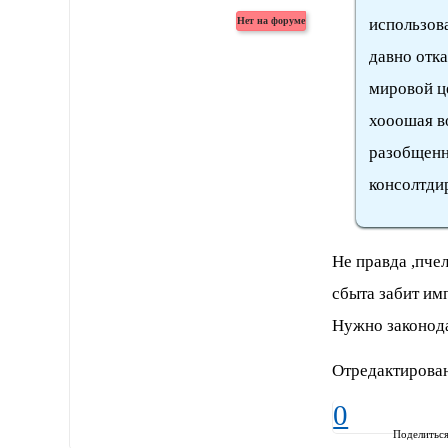
использов
давно отка
мировой ц
хооошая в
разобщенн
консолтдир
Не правда ,пчел
сбыта забит им
Нужно законода
Отредактирован
0
Поделитьс