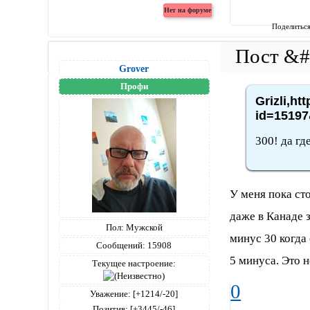
Поделитьс
Grover
Профи
Grizli,ht
id=15197
300! да гд
У меня пока сто
даже в Канаде з
Пол:
Мужской
минус 30 когда
Сообщений:
15908
5 минуса. Это н
Текущее настроение:
0
Уважение:
[+1214/-20]
Позитив:
[+3445/-46]