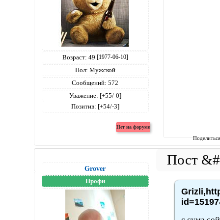
Возраст:
49
[1977-06-10]
Пол:
Мужской
Сообщений:
572
Уважение:
[+55/-0]
Позитив:
[+54/-3]
Поделитьс
Grover
Профи
Grizli,ht
id=15197
с сума сой