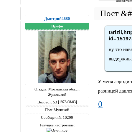
Поделитьс
Дмитрий4680
Профи
Grizli,ht
id=15197
ну это на
выдержива
У меня аэродин
Откуда:
Московская обл., г.
разницей давле
Жуковский
0
Возраст:
53
[1973-08-03]
Пол:
Мужской
Сообщений:
16200
Текущее настроение: