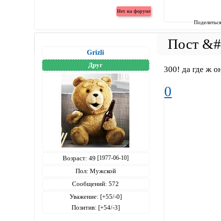
Поделитьс
Grizli
Друг
300! да где ж о
0
Возраст:
49
[1977-06-10]
Пол:
Мужской
Сообщений:
572
Уважение:
[+55/-0]
Позитив:
[+54/-3]