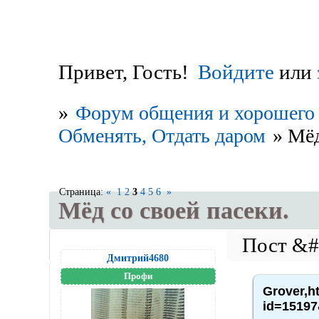
Привет, Гость!
Войдите
или
»
Форум общения и хорошего 
Обменять, Отдать даром
»
Мёд
Страница:
«
1
2
3
4
5
6
»
Мёд со своей пасеки.
Дмитрий4680
Профи
Grover,h
id=15197