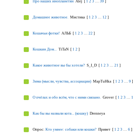
Про наших инопланетян
Alej
[
1
2
3
…
39
]
Домашнее животное.
Мистика
[
1
2
3
…
12
]
Кошачьи фотки!
АЛЬБ
[
1
2
3
…
22
]
Кошкин Дом...
TiTaN
[
1
2
]
Какое животное вы бы хотели?
S_I_D
[
1
2
3
…
21
]
Зима (мысли, чувства, ассоциации)
MapTuHka
[
1
2
3
…
9
О пчёлах и обо всём, что с ними связано.
Grover
[
1
2
3
…
Как бы вы назвали кота... (кошку)
Drenneya
Опрос:
Кто умнее: собаки или кошки?
Привет
[
1
2
3
…
6
]