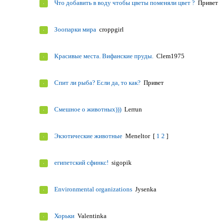
Что добавить в воду чтобы цветы поменяли цвет ?
Привет
Зоопарки мира
croppgirl
Красивые места. Вифанские пруды.
Clem1975
Спит ли рыба? Если да, то как?
Привет
Смешное о животных)))
Lerrun
Экзотические животные
Meneltоr
[
1
2
]
египетский сфинкс!
sigopik
Environmental organizations
Jysenka
Хорьки
Valentinka