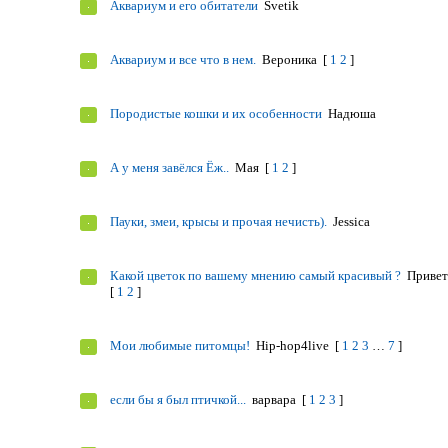
Аквариум и его обитатели
Svetik
Аквариум и все что в нем.
Веpоникa
[
1
2
]
Породистые кошки и их особенности
Надюша
А у меня завёлся Ёж..
Мая
[
1
2
]
Пауки, змеи, крысы и прочая нечисть).
Jessica
Какой цветок по вашему мнению самый красивый ?
Приве
[
1
2
]
Мои любимые питомцы!
Hip-hop4live
[
1
2
3
…
7
]
если бы я был птичкой...
варвара
[
1
2
3
]