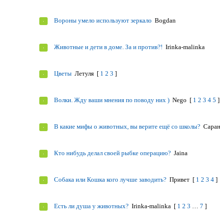
Вороны умело используют зеркало
Bogdan
Животные и дети в доме. За и против?!
Irinka-malinka
Цветы
Летуля
[
1
2
3
]
Волки. Жду ваши мнения по поводу них )
Nego
[
1
2
3
4
5
]
В какие мифы о животных, вы верите ещё со школы?
Сара
Кто нибудь делал своей рыбке операцию?
Jaina
Собака или Кошка кого лучше заводить?
Привет
[
1
2
3
4
]
Есть ли душа у животных?
Irinka-malinka
[
1
2
3
…
7
]