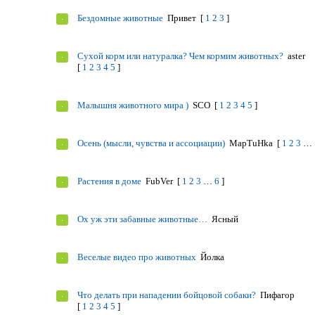
Бездомные животные
Привет
[
1
2
3
]
Сухой корм или натуралка? Чем кормим животных?
aster
[
1
2
3
4
5
]
Малышня животного мира )
SCO
[
1
2
3
4
5
]
Осень (мысли, чувства и ассоциации)
MapTuHka
[
1
2
3
…
Растения в доме
FubVer
[
1
2
3
…
6
]
Ох уж эти забавные животные…
Ясный
Веселые видео про животных
Йолка
Что делать при нападении бойцовой собаки?
Пифагор
[
1
2
3
4
5
]