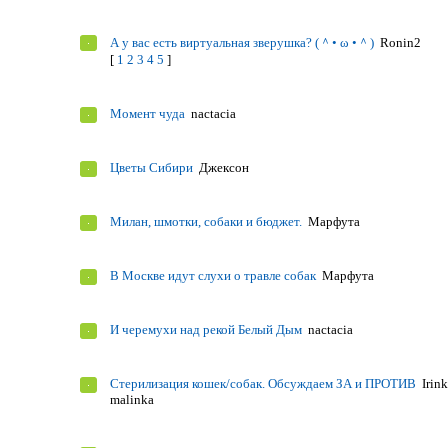
А у вас есть виртуальная зверушка? (＾• ω •＾)
Ronin2
[
1
2
3
4
5
]
Момент чуда
nactacia
Цветы Сибири
Джексон
Милан, шмотки, собаки и бюджет.
Марфута
В Москве идут слухи о травле собак
Марфута
И черемухи над рекой Белый Дым
nactacia
Стерилизация кошек/собак. Обсуждаем ЗА и ПРОТИВ
Irin
malinka