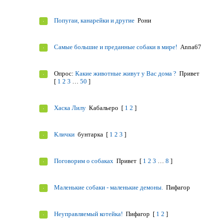
Попугаи, канарейки и другие
Рони
Самые большие и преданные собаки в мире!
Anna67
Опрос:
Какие животные живут у Вас дома ?
Привет
[
1
2
3
…
50
]
Хаска Лилу
Кабальеро
[
1
2
]
Клички
бунтарка
[
1
2
3
]
Поговорим о собаках
Привет
[
1
2
3
…
8
]
Маленькие собаки - маленькие демоны.
Пифагор
Неуправляемый котейка!
Пифагор
[
1
2
]