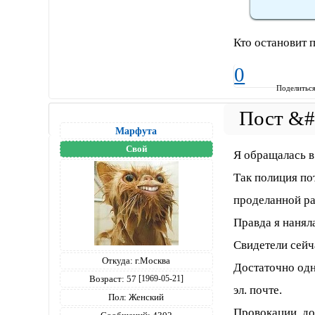
Кто остановит 
0
Поделитьс
Марфута
Свой
Я обращалась в 
Так полиция по
проделанной ра
Правда я наняла
Свидетели сейч
Откуда:
г.Москва
Достаточно одн
Возраст:
57
[1969-05-21]
эл. почте.
Пол:
Женский
Провокации дол