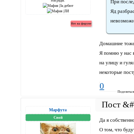
Награды:
При после
Яд разбра
невозможн
Домашние тоже 
Я помню у нас 
на улицу и гуля
некоторые пост
0
Поделитьс
Марфута
Свой
Да я собственно
О том, что буду