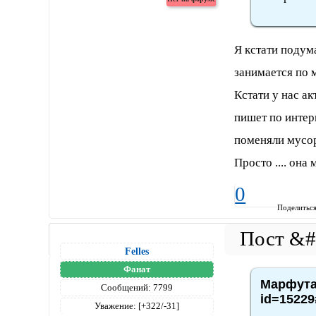
Я кстати подум
занимается по 
Кстати у нас а
пишет по интер
поменяли мусор
Просто .... она
0
Поделитьс
Felles
Фанат
Марфута,
Сообщений:
7799
id=15229
Уважение:
[+322/-31]