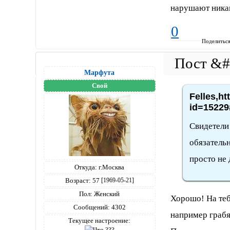
нарушают никак
0
Поделитьс
Марфута
Свой
Felles,ht
id=15229
Свидетели 
обязательн
просто не 
Откуда:
г.Москва
Возраст:
57
[1969-05-21]
Пол:
Женский
Хорошо! На теб
Сообщений:
4302
например грабят
Текущее настроение: