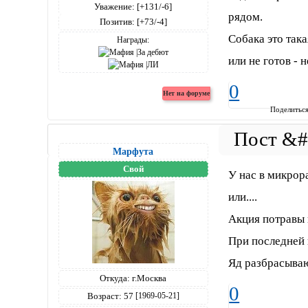
Уважение:
[+131/-6]
рядом.
Позитив:
[+73/-4]
Собака это така
Награды:
или не готов - н
0
Поделитьс
Марфута
Свой
У нас в микрор
или....
Акция потравы 
При последней 
Яд разбрасываю
Откуда:
г.Москва
0
Возраст:
57
[1969-05-21]