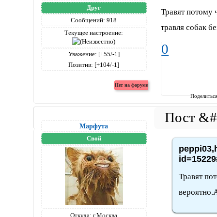
Друг
Травят потому 
Сообщений:
918
травля собак бе
Текущее настроение:
0
Уважение:
[+55/-1]
Позитив:
[+104/-1]
Поделитьс
Марфута
Свой
peppi03,
id=15229
Травят по
вероятно.А
Откуда:
г.Москва