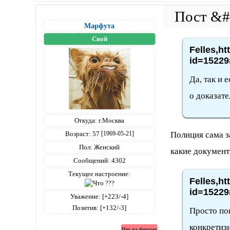
Марфута
Свой
Felles,ht
id=15229
Да, так и 
о доказате
Откуда:
г.Москва
Возраст:
57
Полиция сама з
[1969-05-21]
Пол:
Женский
какие документ
Сообщений:
4302
Текущее настроение:
Felles,ht
id=15229
Уважение:
[+223/-4]
Позитив:
[+132/-3]
Просто по
конкретиз