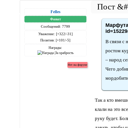
Felles
Фанат
Марфута,
Сообщений:
7799
id=15229
Уважение:
[+322/-31]
Позитив:
[+101/-5]
В связи с 
Награды:
ростом ку
– народ се
Чего доби
мордобити
Так а кто вмеш
клали на это вс
руку будет. Бо
давать, чтобы 