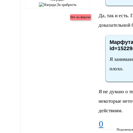
Да, так и есть.
доказательной 
Марфута,
id=15229
Я занимаюс
плохо.
Я не думаю о т
некоторые нето
действиям.
0
Поделитьс