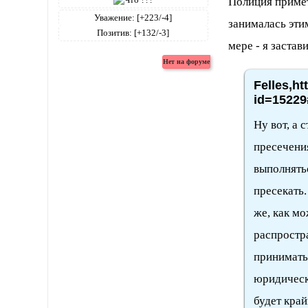
Полиция примет
Уважение:
[+223/-4]
занималась эти
Позитив:
[+132/-3]
мере - я застави
Felles,ht
id=15229
Ну вот, а 
пресечения
выполнять
пресекать.
же, как м
распростр
принимать,
юридическ
будет край