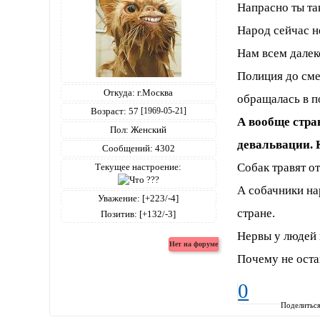
Напрасно ты та
Народ сейчас н
Нам всем далек
Полиция до сме
Откуда:
г.Москва
обращалась в п
Возраст:
57
[1969-05-21]
А вообще стран
Пол:
Женский
девальвации. К
Сообщений:
4302
Собак травят о
Текущее настроение:
А собачники на
Уважение:
[+223/-4]
стране.
Позитив:
[+132/-3]
Нервы у людей 
Почему не оста
0
Поделитьс