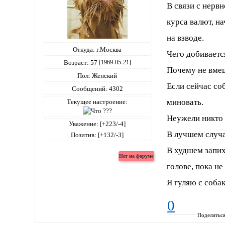
В связи с нервн
курса валют, н
на взводе.
Откуда:
г.Москва
Чего добиваетс
Возраст:
57
[1969-05-21]
Почему не вме
Пол:
Женский
Если сейчас со
Сообщений:
4302
миновать.
Текущее настроение:
Неужели никто 
Уважение:
[+223/-4]
В лучшем случа
Позитив:
[+132/-3]
В худшем запих
голове, пока не
Я гуляю с соба
0
Поделитьс