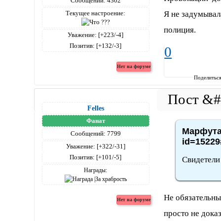
Сообщений:
4302
Я не задумывал
Текущее настроение:
полиция.
Уважение:
[+223/-4]
Позитив:
[+132/-3]
0
Поделитьс
Felles
Фанат
Марфута,
Сообщений:
7799
id=15229
Уважение:
[+322/-31]
Позитив:
[+101/-5]
Свидетели 
Награды:
Не обязательны
просто не дока