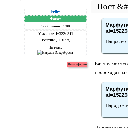
Felles
Фанат
Марфута,
Сообщений:
7799
id=15229
Уважение:
[+322/-31]
Позитив:
[+101/-5]
Напрасно 
Награды:
Касательно чег
происходят на 
Марфута,
id=15229
Народ сей
Да ничего они 