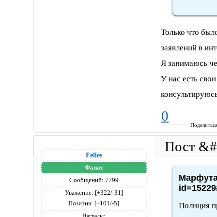
Только что был
заявлений в ин
Я занимаюсь че
У нас есть свои
консультируюсь
0
Поделитьс
Felles
Фанат
Марфута,
Сообщений:
7799
id=15229
Уважение:
[+322/-31]
Позитив:
[+101/-5]
Полиция п
Награды: