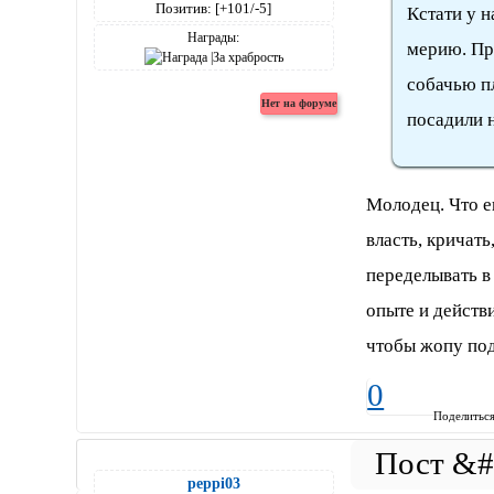
Позитив:
[+101/-5]
Кстати у н
Награды:
мерию. Пр
собачью п
посадили н
Молодец. Что е
власть, кричать,
переделывать в
опыте и действ
чтобы жoпу подн
0
Поделитьс
peppi03