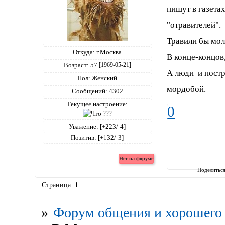
пишут в газета
"отравителей".
Травили бы мол
Откуда:
г.Москва
В конце-концов
Возраст:
57
[1969-05-21]
А люди и постр
Пол:
Женский
мордобой.
Сообщений:
4302
Текущее настроение:
0
Уважение:
[+223/-4]
Позитив:
[+132/-3]
Поделитьс
Страница:
1
»
Форум общения и хорошего 