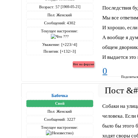
Возраст:
57
Последствия бу
[1969-05-21]
Пол:
Женский
Мы все ответим 
Сообщений:
4302
И хорошо, если 
Текущее настроение:
А вообще я ду
Уважение:
[+223/-4]
общем дворник
Позитив:
[+132/-3]
И выдается это
0
Поделитьс
Бабочка
Свой
Собаки на улица
Пол:
Женский
человека. Если
Сообщений:
3227
было бы этого 
Текущее настроение:
ходят своры соб