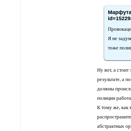
Марфута,
id=15229
Провокаци
Я не задум
тоже поли
Ну вот, а стоит
результате, а п
должны происхо
полиции работа
К тому же, как
распространите
абстрактных ор