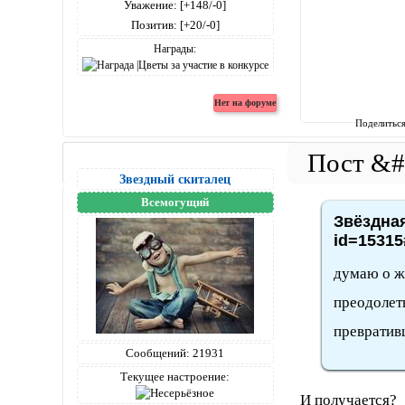
Уважение:
[+148/-0]
Позитив:
[+20/-0]
Награды:
Поделитьс
Звездный скиталец
Всемогущий
Звёздная
id=15315
думаю о ж
преодолет
превративш
Сообщений:
21931
Текущее настроение:
И получается?