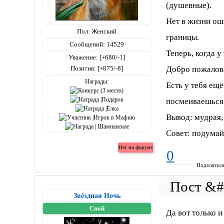
(душевные).
Нет в жизни ош
Пол:
Женский
границы.
Сообщений:
14529
Теперь, когда у
Уважение:
[+680/-1]
Добро пожалова
Позитив:
[+875/-8]
Награды:
Есть у тебя ещё
посмеиваешься 
Вывод: мудрая, 
Совет: подумай
0
Поделитьс
Звёздная Ночь
Свой
Да вот только 