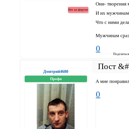
Они- творения 
И их мужчинам
Что с ними дел
Мужчинам сразу
0
Поделитьс
Дмитрий4680
Профи
А мне понравило
0