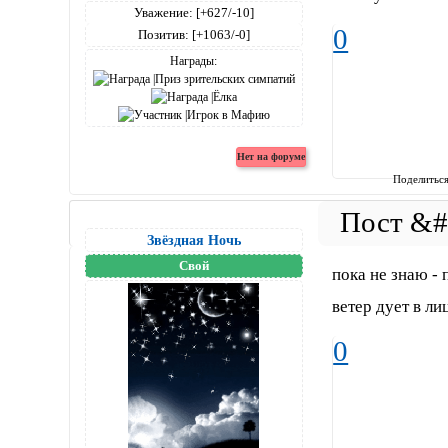
Уважение:
[+627/-10]
0
Позитив:
[+1063/-0]
Награды:
Поделитьс
Звёздная Ночь
Свой
пока не знаю - 
ветер дует в ли
0