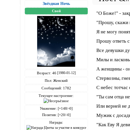
Звёздная Ночь
Свой
"О Боже!" - за
"Прошу, скажи 
Я не могу поня
Прошу ответь с
Все девушки д
Милы и ласковы
А женщины - он
Возраст:
46
[1980-01-12]
Стервозны, гне
Пол:
Женский
С небес тотчас
Сообщений:
1782
Текущее настроение:
"Ты сам отца н
Или верней не д
Уважение:
[+148/-0]
Позитив:
[+20/-0]
Мужик с досад
Награды:
"Как Еву Я дев