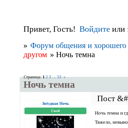
Привет, Гость!
Войдите
или
»
Форум общения и хорошего 
другом
»
Ночь темна
Страница:
1
2
3
…
53
»
Ночь темна
Звёздная Ночь
Свой
Ночь темна и гд
Тяжело, невыно