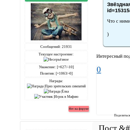
Звёздная
id=15315
Что с ними
)
Сообщений:
21931
Текущее настроение:
Интересный по
Уважение:
[+627/-10]
0
Позитив:
[+1063/-0]
Награды:
Поделитьс