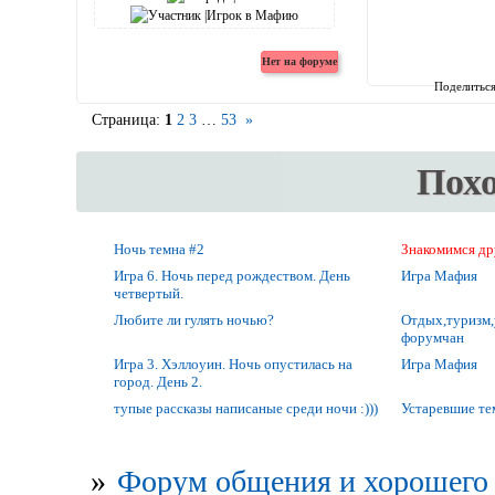
Поделитьс
Страница:
1
2
3
…
53
»
Пох
Ночь темна #2
Знакомимся др
Игра 6. Ночь перед рождеством. День
Игра Мафия
четвертый.
Любите ли гулять ночью?
Отдых,туризм,
форумчан
Игра 3. Хэллоуин. Ночь опустилась на
Игра Мафия
город. День 2.
тупые рассказы написаные среди ночи :)))
Устаревшие т
»
Форум общения и хорошего 