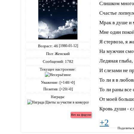
Слишком много
Счастье лопнул
Мрак в душе и 
Мне один поко
Я стервоза, я ж
Возраст:
46
[1980-01-12]
На мужчин смот
Пол:
Женский
Ледяная глыба, 
Сообщений:
1782
Текущее настроение:
И слезами не п
То ли я в любов
Уважение:
[+148/-0]
Позитив:
[+20/-0]
То ли раны все
Награды:
От моей большо
Кровь души - сл
+2
Поделитьс