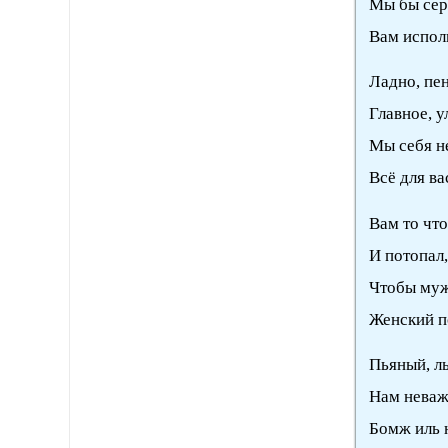
Мы бы сер
Вам исполн
Ладно, пен
Главное, у
Мы себя н
Всё для ва
Вам то что
И потопал,
Чтобы муж
Женский п
Пьяный, л
Нам неважн
Бомж иль 