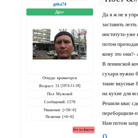
geka74
Друг
Да я ж не в уп
заставить лезт
института-уже 
потом преподав
кому это они?- 
В ленинской ко
сухари нужно б
Откуда:
краматорск
такие вкусные 
Возраст:
51
[1974-11-18]
на кухне для вс
Пол:
Мужской
Сообщений:
1578
Решили квас сд
Уважение:
[+50/-0]
переборщили-по
Позитив:
[+0/-0]
Нам потом запр
0