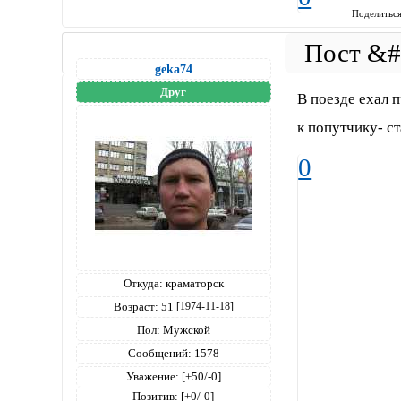
Поделитьс
geka74
Друг
В поезде ехал 
к попутчику- с
0
Откуда:
краматорск
Возраст:
51
[1974-11-18]
Пол:
Мужской
Сообщений:
1578
Уважение:
[+50/-0]
Позитив:
[+0/-0]