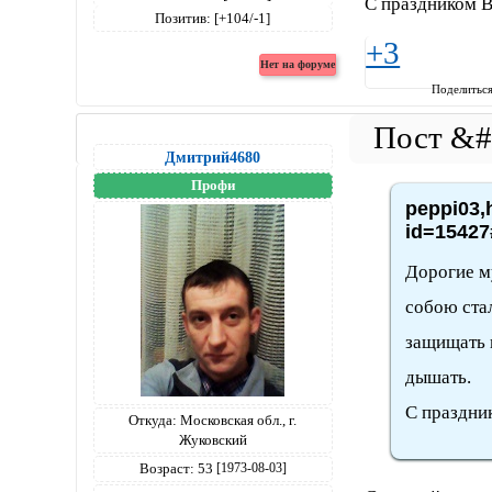
С праздником В
Позитив:
[+104/-1]
+3
Поделитьс
Дмитрий4680
Профи
peppi03,
id=15427
Дорогие м
собою ста
защищать и
дышать.
С праздник
Откуда:
Московская обл., г.
Жуковский
Возраст:
53
[1973-08-03]