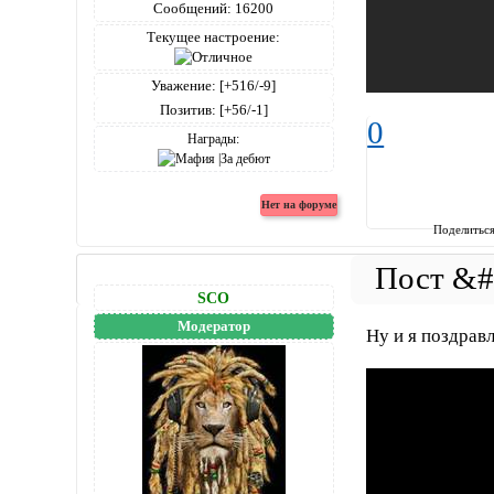
Сообщений:
16200
Текущее настроение:
Уважение:
[+516/-9]
Позитив:
[+56/-1]
0
Награды:
Поделитьс
SCO
Модератор
Ну и я поздрав