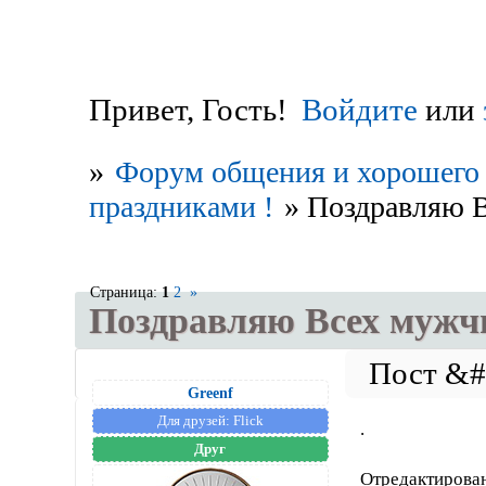
Привет, Гость!
Войдите
или
»
Форум общения и хорошего 
праздниками !
»
Поздравляю В
Страница:
1
2
»
Поздравляю Всех мужчи
Greenf
Для друзей:
Flick
.
Друг
Отредактирован