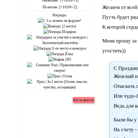
Уважение:
[+1818/-5]
Желаем от всей
Позитив:
[+1039/-2]
Награды:
Пусть будет ря
К которой серд
Меня прошу за
угостить))
С Праздни
Женский п
Отыскать 
Или чудо-
Ведь для в
Были бы у
На счету –