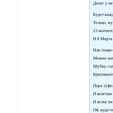
Денег у н
Будет каж
Только, му
23 кончитс
И 8 Марта 
Или тонко
Можно нам
Шубку, сап
Бриллианты
Пара туфе
И колечки 
И колье на
Ой, куда-