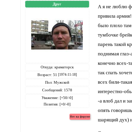
Друг
А я не люблю ф
привила армия!
было плохо там
тумбочке брейк
парень такой к
поднимая глаз-а
конечно всех-т
Откуда:
краматорск
так спать хочет
Возраст:
51
[1974-11-18]
всех били-така
Пол:
Мужской
Сообщений:
1578
интерестно-обь
Уважение:
[+50/-0]
-а влоб дал и з
Позитив:
[+0/-0]
опять говоришь
шарящий дух) н