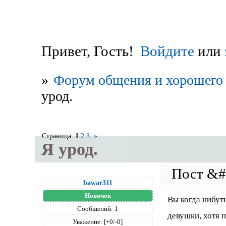
Привет, Гость!
Войдите
или
»
Форум общения и хорошего 
урод.
Страница:
1
2
3
»
Я урод.
bawar311
Новичок
Вы когда нибут
Сообщений:
1
девушки, хотя 
Уважение:
[+0/-0]