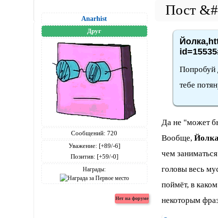
Anarhist
Друг
Йолка,ht
id=15535
Попробуй д
тебе потян
Да не "может б
Сообщений:
720
Вообще,
Йолк
Уважение:
[+89/-6]
чем заниматься
Позитив:
[+59/-0]
головы весь мус
Награды:
поймёт, в како
некоторым фраз