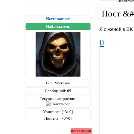
Поделитьс
Necromancer
Наблюдатель
Я с женой в ВК
0
Пол:
Мужской
Сообщений:
69
Текущее настроение:
Уважение:
[+3/-0]
Позитив:
[+0/-0]