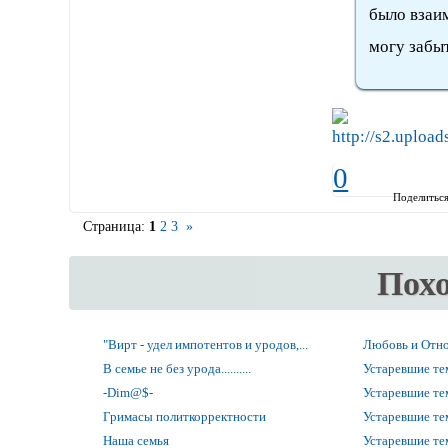
было взаим
могу забыт
0
Поделитьс
Страница:
1
2
3
»
Пох
"Вирт - удел импотентов и уродов,...
Любовь и Отно
В семье не без урода..........
Устаревшие т
-Dim@$-
Устаревшие т
Гримасы политкорректности
Устаревшие т
Наша семья
Устаревшие т