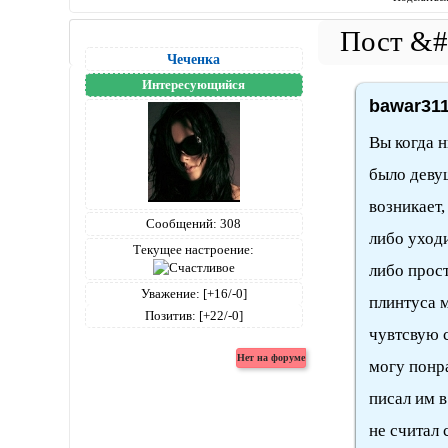
Чеченка
Интересующийся
bawar311
Вы когда н
было деву
возникает,
Сообщений:
308
либо уходи
Текущее настроение:
либо прос
Уважение:
[+16/-0]
плинтуса 
Позитив:
[+22/-0]
чувтсвую с
могу понр
писал им в
не считал