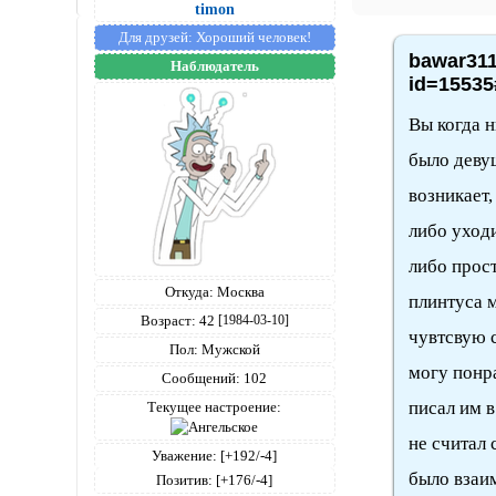
timon
Для друзей:
Хороший человек!
bawar311
Наблюдатель
id=15535
Вы когда н
было деву
возникает,
либо уходи
либо прос
Откуда:
Москва
плинтуса 
Возраст:
42
[1984-03-10]
чувтсвую с
Пол:
Мужской
могу понр
Сообщений:
102
писал им в
Текущее настроение:
не считал
Уважение:
[+192/-4]
было взаим
Позитив:
[+176/-4]