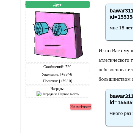
Друг
bawar311
id=15535
мне 18 лет
И что Вас смущ
атлетического 
Сообщений:
720
небезосновате
Уважение:
[+89/-6]
большинством о
Позитив:
[+59/-0]
Награды:
bawar311
id=15535
много раз 