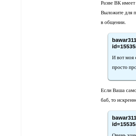
Разве ВК имеет
Выложите для 
в общении.
bawar311
id=15535
И вот моя
просто пр
Если Ваша само
баб, то искрен
bawar311
id=15535
Очень хоче