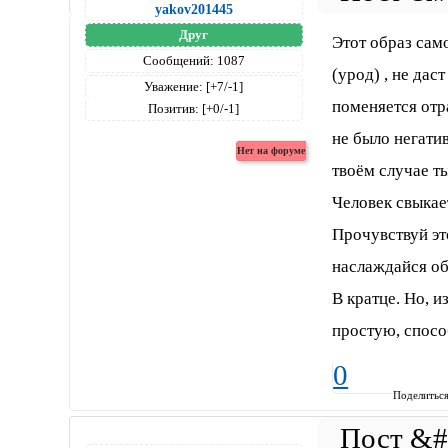
yakov201445
Друг
Этот образ сам
Сообщений:
1087
(урод) , не дас
Уважение:
[+7/-1]
поменяется отр
Позитив:
[+0/-1]
не было негатив
твоём случае ты
Человек свыкает
Прочувствуй это
наслаждайся об
В кратце. Но, 
простую, спосо
0
Поделитьс