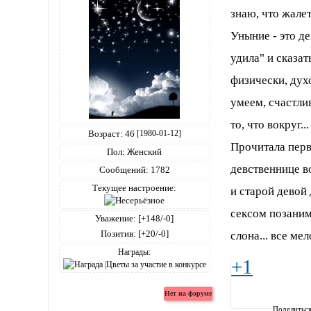
знаю, что жалет
Уныние - это де
удила" и сказат
физически, духо
умеем, счастлив
то, что вокруг...
Возраст:
46
[1980-01-12]
Прочитала первы
Пол:
Женский
девственнице в
Сообщений:
1782
Текущее настроение:
и старой девой 
сексом позаним
Уважение:
[+148/-0]
Позитив:
[+20/-0]
слона... все мел
Награды:
+1
Поделитьс