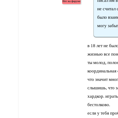
писал им в
не считал
было взаим
могу забыт
в 18 лет не был
жизнью все пон
ты молод, поло
координальная 
что значит мног
слышишь, что за
хардкор. играт
бестолково.
если у тебя про