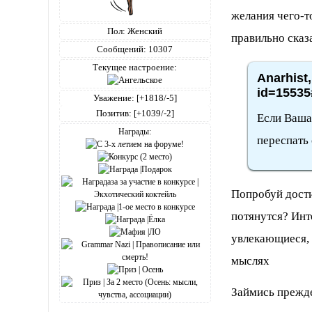
желания чего-то
Пол:
Женский
правильно сказ
Сообщений:
10307
Текущее настроение:
Anarhist,
id=15535
Уважение:
[+1818/-5]
Позитив:
[+1039/-2]
Если Ваша
Награды:
переспать 
Попробуй достич
потянутся? Инт
увлекающиеся, 
мыслях
Займись прежде