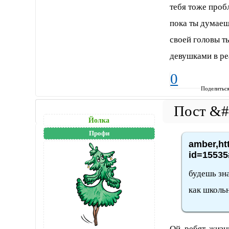
тебя тоже проб
пока ты думаеш
своей головы т
девушками в реа
0
Поделитьс
Йолка
Профи
amber,ht
id=15535
будешь зна
как школь
Ой, ребят, жизн