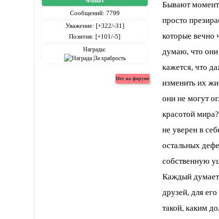
Фанат
Бывают моменты
Сообщений:
7799
просто презира
Уважение:
[+322/-31]
которые вечно 
Позитив:
[+101/-5]
Награды:
думаю, что они
кажется, что да
изменить их жи
они не могут ог
красотой мира?
не уверен в себ
остальных дефе
собственную ущ
Каждый думает, 
друзей, для его
такой, каким д