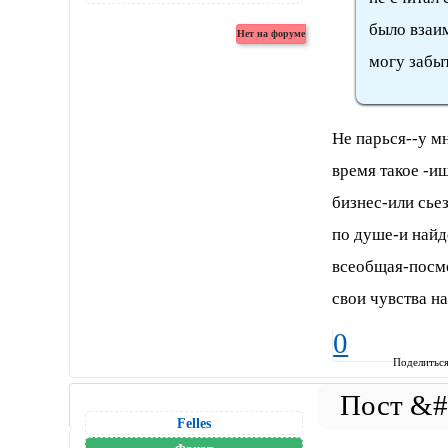
было взаим
могу забыт
Не парься--у м
время такое -и
бизнес-или сье
по душе-и найд
всеобщая-посмо
свои чувства н
0
Поделитьс
Felles