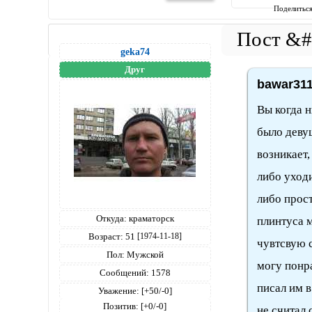
Поделитьс
geka74
Друг
bawar311
Вы когда н
было деву
возникает,
либо уходи
либо прос
Откуда:
краматорск
плинтуса 
Возраст:
51
[1974-11-18]
чувтсвую с
Пол:
Мужской
могу понр
Сообщений:
1578
писал им в
Уважение:
[+50/-0]
Позитив:
[+0/-0]
не считал