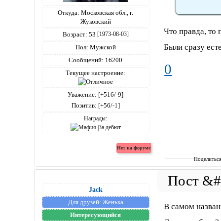
Откуда:
Московская обл., г.
Жуковский
Что правда, то 
Возраст:
53
[1973-08-03]
Были сразу есте
Пол:
Мужской
Сообщений:
16200
0
Текущее настроение:
Уважение:
[+516/-9]
Позитив:
[+56/-1]
Награды:
Поделитьс
Jack
Для друзей:
Женька
В самом назван
Интересующийся