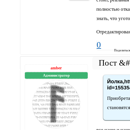
полностью отка
знать, что угот
Отредактирован
0
Поделитьс
amber
Администратор
Йолка,ht
id=15535
Приобрета
становятс
все чаще и чащ