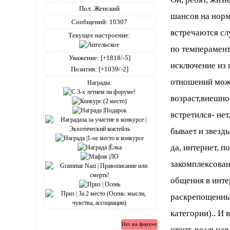
Пол:
Женский
шансов на норм
Сообщений:
10307
встречаются сл
Текущее настроение:
по темперамент
Уважение:
[+1818/-5]
исключение из 
Позитив:
[+1039/-2]
отношений може
Награды:
возраст,внешнос
встретился- нет
бывает и звезд
да, интернет, 
закомплексова
общения в инте
раскрепощенным
категории).. И
стоит, реальная