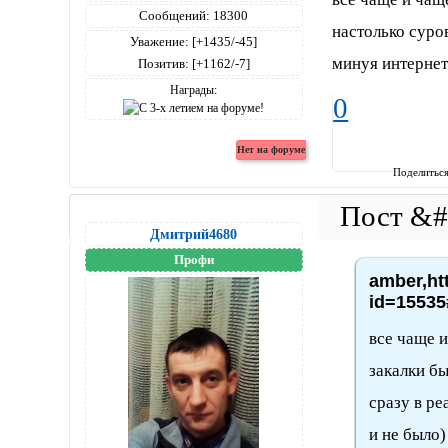
Сообщений:
18300
настолько суро
Уважение:
[+1435/-45]
минуя интернет.
Позитив:
[+1162/-7]
Награды:
0
Поделитьс
Дмитрий4680
Профи
amber,ht
id=15535
все чаще и
закалки б
сразу в ре
и не было)