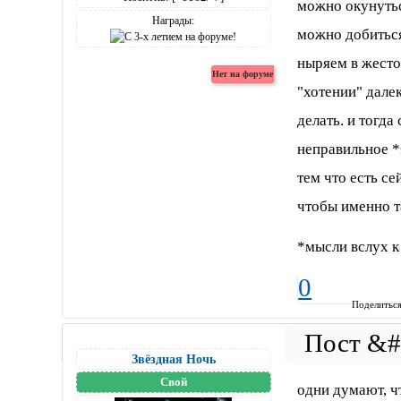
можно окунутьс
Награды:
можно добиться
ныряем в жесто
"хотении" дале
делать. и тогда
неправильное *
тем что есть се
чтобы именно т
*мысли вслух 
0
Поделитьс
Звёздная Ночь
Свой
одни думают, ч