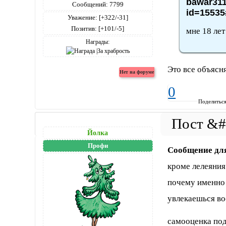
bawar311
Сообщений:
7799
id=15535
Уважение:
[+322/-31]
Позитив:
[+101/-5]
мне 18 лет
Награды:
Это все объясня
0
Поделитьс
Йолка
Профи
Сообщение дл
кроме лелеяния
почему именно 
увлекаешься в
самооценка под