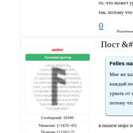
то, что может у
так, потому что
0
Поделитьс
amber
Администратор
Felles на
Мне же каж
каждый пол
урвать от 
потому чт
Сообщений:
18300
в нашем мире н
Уважение:
[+1435/-45]
Позитив:
[+1162/-7]