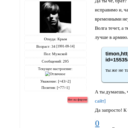
Да ты че, брат
исправимо и, ч
временными неу
Волга течет, а 
лучше в армию.
Откуда:
Крым
Возраст:
34
[1991-09-14]
timon,ht
Пол:
Мужской
id=15535
Сообщений:
295
Текущее настроение:
ты же не т
Уважение:
[+43/-2]
Позитив:
[+77/-1]
А ты думаешь, ч
сайт]
Да запросто! К 
0