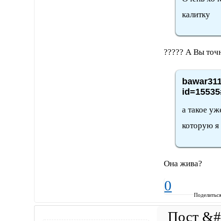
калитку
????? А Вы то
bawar311
id=15535
а такое уж
которую я 
Она жива?
0
Поделитьс