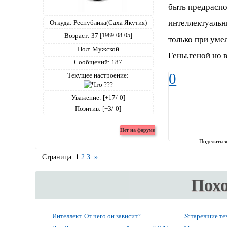
быть предраспо
интеллектуальн
Откуда:
Республика(Саха Якутия)
Возраст:
37
[1989-08-05]
только при уме
Пол:
Мужской
Гены,геной но 
Сообщений:
187
0
Текущее настроение:
Уважение:
[+17/-0]
Позитив:
[+3/-0]
Поделитьс
Страница:
1
2
3
»
Пох
Интеллект. От чего он зависит?
Устаревшие т