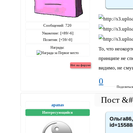
Сообщений:
720
Уважение:
[+89/-6]
Позитив:
[+59/-0]
Награды:
То, что неокорт
принципе не сп
видимо, не сму
0
Поделитьс
apanas
Интересующийся
Ольга86,
id=15588