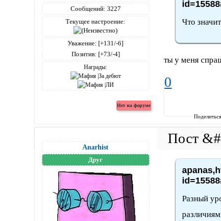
id=15588
Сообщений:
3227
Что значит
Текущее настроение:
Уважение:
[+131/-6]
Позитив:
[+73/-4]
ты у меня спра
Награды:
0
Поделитьс
Anarhist
Друг
apanas,h
id=15588
Разный ур
различиям