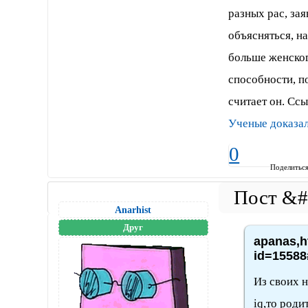
разных рас, за
объясняться, н
больше женског
способности, п
считает он. Ссы
Ученые доказа
0
Поделитьс
Anarhist
Друг
apanas,h
id=15588
Из своих н
iq,то род