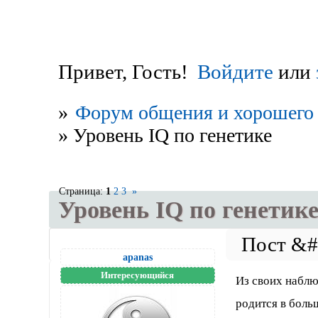
Привет, Гость!
Войдите
или
»
Форум общения и хорошего 
»
Уровень IQ по генетике
Страница:
1
2
3
»
Уровень IQ по генетик
apanas
Интересующийся
Из своих наблю
родится в боль