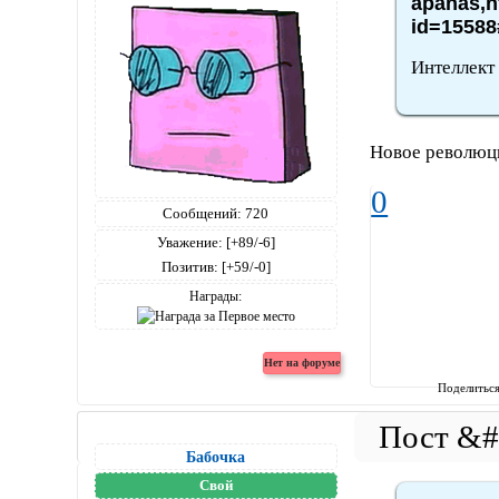
apanas,h
id=15588
Интеллект 
Новое революци
0
Сообщений:
720
Уважение:
[+89/-6]
Позитив:
[+59/-0]
Награды:
Поделитьс
Бабочка
Свой