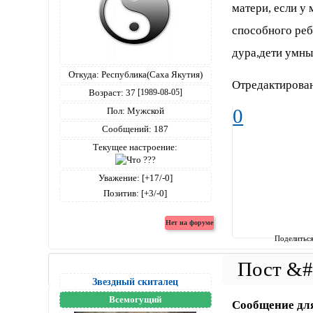
матери, если у
способного реб
дура,дети умны
Откуда:
Республика(Саха Якутия)
Отредактирован
Возраст:
37
[1989-08-05]
0
Пол:
Мужской
Сообщений:
187
Текущее настроение:
Уважение:
[+17/-0]
Позитив:
[+3/-0]
Поделитьс
Звездный скиталец
Всемогущий
Сообщение дл