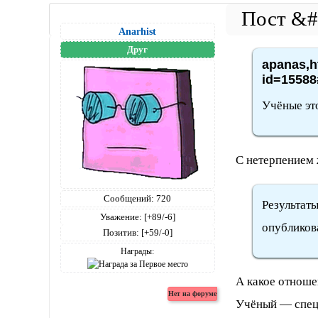
Anarhist
Друг
apanas,h
id=15588
Учёные это
С нетерпением 
Сообщений:
720
Результаты
Уважение:
[+89/-6]
опубликова
Позитив:
[+59/-0]
Награды:
А какое отноше
Учёный — спец