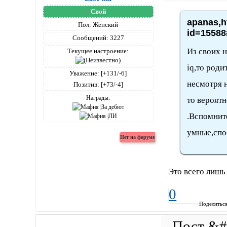
Свой
apanas,h
Пол:
Женский
id=15588
Сообщений:
3227
Из своих н
Текущее настроение:
iq,то род
Уважение:
[+131/-6]
несмотря н
Позитив:
[+73/-4]
Награды:
то вероят
.Вспомнит
умные,спо
Это всего лишь
0
Поделитьс