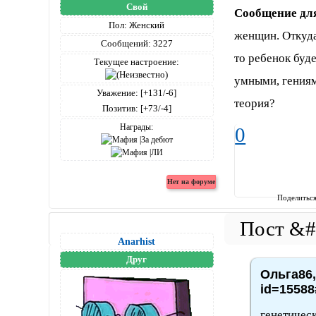
Свой
Сообщение дл
Пол:
Женский
женщин. Откуда
Сообщений:
3227
то ребенок буд
Текущее настроение:
умными, гениям
Уважение:
[+131/-6]
теория?
Позитив:
[+73/-4]
Награды:
0
Поделитьс
Anarhist
Друг
Ольга86,
id=15588
генетичес