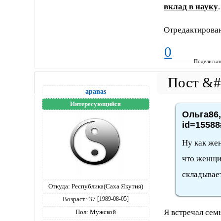
вклад в науку
.
Отредактирован
0
Поделитьс
apanas
Интересующийся
Ольга86,
id=15588
Ну как жен
что женщи
складывает
Откуда:
Республика(Саха Якутия)
Возраст:
37
[1989-08-05]
Я встречал сем
Пол:
Мужской