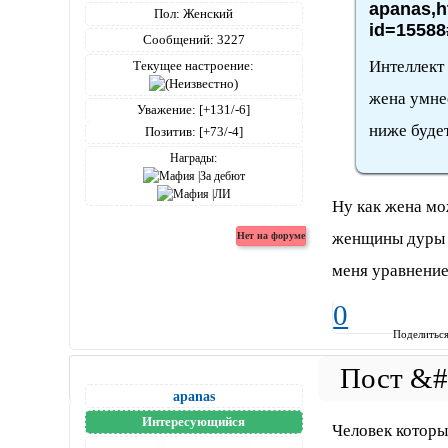
apanas,h
Пол:
Женский
id=15588
Сообщений:
3227
Интеллект 
Текущее настроение:
жена умне
Уважение:
[+131/-6]
ниже будет
Позитив:
[+73/-4]
Награды:
Ну как жена мо
женщины дуры о
меня уравнение
0
Поделитьс
apanas
Интересующийся
Человек которы