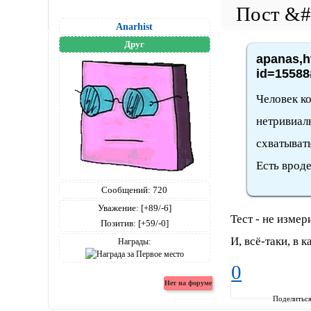
Anarhist
Друг
apanas,h
id=15588
Человек к
нетривиал
схватывать
Есть вроде
Сообщений:
720
Уважение:
[+89/-6]
Тест - не изме
Позитив:
[+59/-0]
И, всё-таки, в 
Награды:
0
Поделитьс