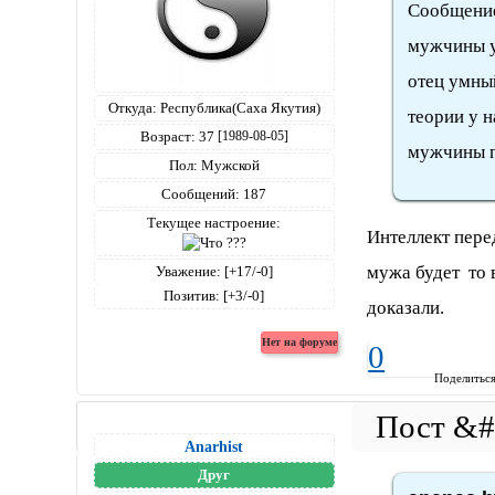
Сообщение
мужчины у
отец умный
Откуда:
Республика(Саха Якутия)
теории у н
Возраст:
37
[1989-08-05]
мужчины п
Пол:
Мужской
Сообщений:
187
Текущее настроение:
Интеллект пере
мужа будет то 
Уважение:
[+17/-0]
Позитив:
[+3/-0]
доказали.
0
Поделитьс
Anarhist
Друг