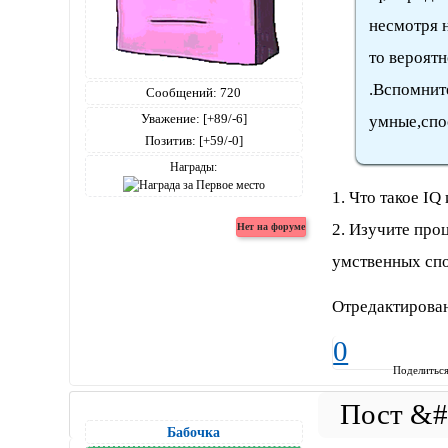
несмотря н
то вероят
.Вспомнит
Сообщений:
720
Уважение:
[+89/-6]
умные,спо
Позитив:
[+59/-0]
Награды:
1. Что такое IQ
2. Изучите про
умственных спо
Отредактирован
0
Поделитьс
Бабочка