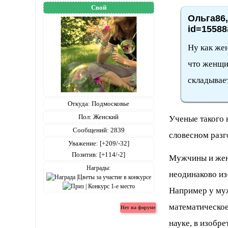
Свой
Ольга86,
id=15588
Ну как жен
что женщи
складывает
Откуда:
Подмосковье
Пол:
Женский
Ученые такого 
Сообщений:
2839
словесном разг
Уважение:
[+209/-32]
Позитив:
[+114/-2]
Мужчины и жен
Награды:
неодинаково из
Например у му
математическое
науке, в изобре