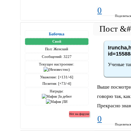
0
Поделитьс
Бабочка
Свой
Iruncha,h
Пол:
Женский
id=15588
Сообщений:
3227
Ученые та
Текущее настроение:
Уважение:
[+131/-6]
Позитив:
[+73/-4]
Выше посмотри.
Награды:
говорю так, ка
Прекрасно знаю
0
Поделитьс