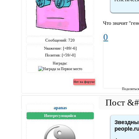
Что значит "ге
0
Сообщений:
720
Уважение:
[+89/-6]
Позитив:
[+59/-0]
Награды:
Поделитьс
apanas
Интересующийся
Звездный
people.r