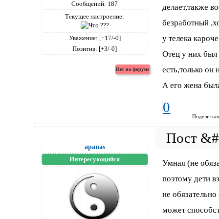
Сообщений:
187
делает,также в
Текущее настроение:
безработный ,хо
у телека кароче
Уважение:
[+17/-0]
Позитив:
[+3/-0]
Отец у них был
есть,только он 
А его жена был
0
Поделитьс
apanas
Интересующийся
Умная (не обяз
поэтому дети в
не обязательно 
может способст