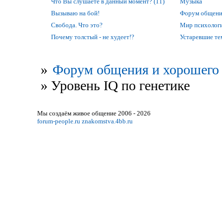
Что Вы слушаете в данный момент? (11)
Музыка
Вызываю на бой!
Форум общени
Свобода. Что это?
Мир психолог
Почему толстый - не худеет!?
Устаревшие т
»
Форум общения и хорошего 
»
Уровень IQ по генетике
Мы создаём живое общение 2006 - 2026
forum-people.ru
znakomstva.4bb.ru