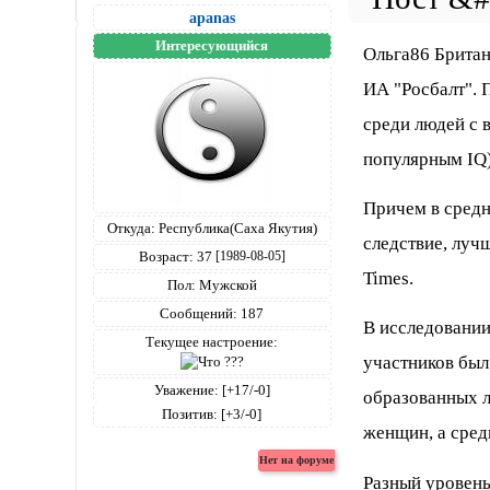
apanas
Интересующийся
Ольга86 Британ
ИА "Росбалт". 
среди людей с 
популярным IQ
Причем в средн
Откуда:
Республика(Саха Якутия)
следствие, луч
Возраст:
37
[1989-08-05]
Times.
Пол:
Мужской
Сообщений:
187
В исследовании
Текущее настроение:
участников был
Уважение:
[+17/-0]
образованных л
Позитив:
[+3/-0]
женщин, а среди
Разный уровень