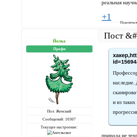
реальная научн
+1
Поделитьс
Йолка
Профи
хакер,ht
id=15694
Профессор
наследие. 
сканирова
и из таких
Пол:
Женский
прогресси
Сообщений:
10307
Текущее настроение:
природа не тер