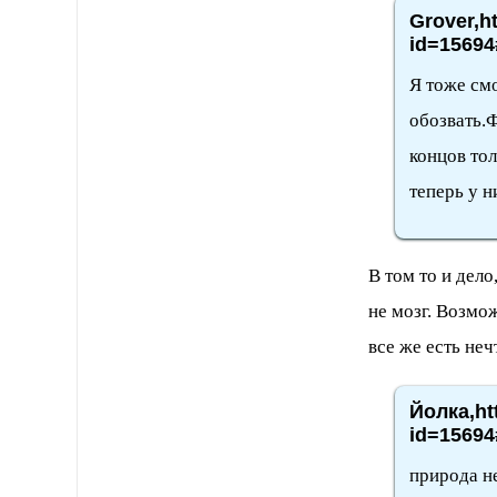
Grover,h
id=15694
Я тоже смо
обозвать.Ф
концов то
теперь у н
В том то и дело
не мозг. Возмо
все же есть неч
Йолка,ht
id=15694
природа не