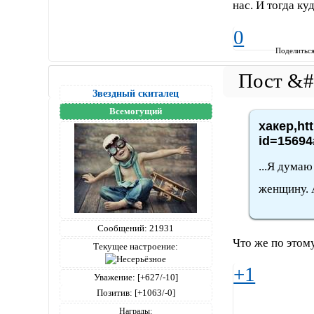
нас. И тогда ку
0
Поделитьс
Звездный скиталец
Всемогущий
хакер,ht
id=15694
...Я дума
женщину. 
Сообщений:
21931
Что же по этом
Текущее настроение:
+1
Уважение:
[+627/-10]
Позитив:
[+1063/-0]
Награды: