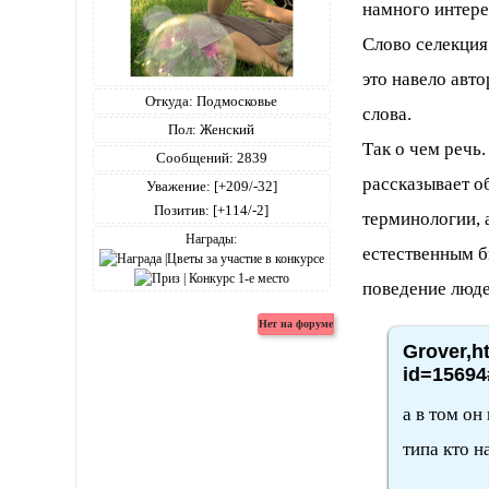
намного интере
Слово селекция
это навело авт
Откуда:
Подмосковье
слова.
Пол:
Женский
Так о чем речь
Сообщений:
2839
рассказывает о
Уважение:
[+209/-32]
Позитив:
[+114/-2]
терминологии, 
Награды:
естественным б
поведение люд
Grover,h
id=15694
а в том он
типа кто н