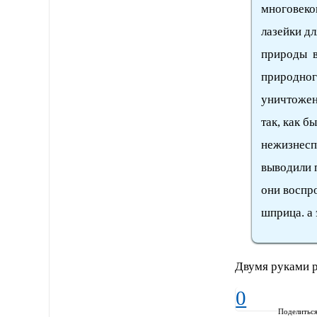
многовеков
лазейки дл
природы в 
природног
уничтожени
так, как 
нежизнесп
выводили 
они воспро
шприца. а 
Двумя руками р
0
Поделитьс