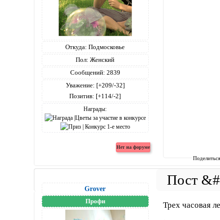
Откуда:
Подмосковье
Пол:
Женский
Сообщений:
2839
Уважение:
[+209/-32]
Позитив:
[+114/-2]
Награды:
Поделитьс
Grover
Профи
Трех часовая л