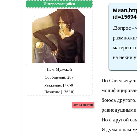
Интересующийся
Миап,htt
id=15694
.Вопрос - 
размножили
материала 
на некий у
Пол:
Мужской
Сообщений:
287
По Савельеву т
Уважение:
[+7/-0]
модифицированы
Позитив:
[+36/-0]
боюсь другого.
равнодушными к
Но с другой са
Я думаю нам м