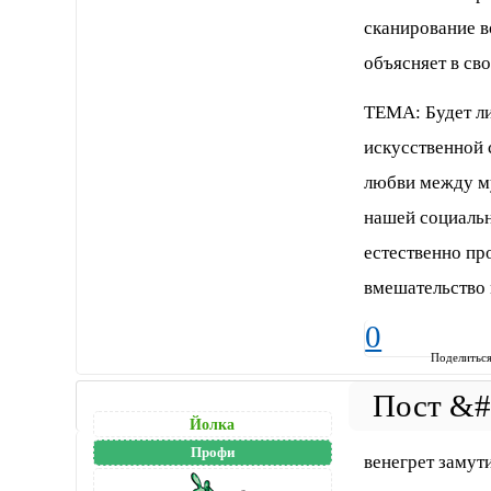
сканирование 
объясняет в св
ТЕМА: Будет ли 
искусственной 
любви между му
нашей социальн
естественно пр
вмешательство 
0
Поделитьс
Йолка
Профи
венегрет замут