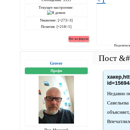
Текущее настроение:
Уважение:
[+273/-3]
Позитив:
[+218/-1]
Поделитьс
Grover
Профи
хакер,ht
id=15694
Недавно п
Савельева
объясняет,
Впечатлил
Пол:
Мужской