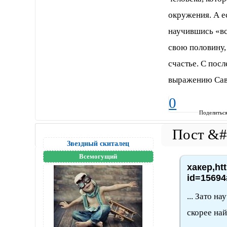
окружения. А ес
научившись «вс
свою половину,
счастье. С пос
выражению Сав
0
Поделитьс
Звездный скиталец
Всемогущий
хакер,ht
id=15694
... Зато 
скорее на