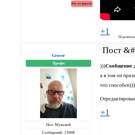
+1
Поделитьс
Grover
Профи
)))
Сообщение 
а в том он приз
что способен))
Отредактирован
+1
Пол:
Мужской
Сообщений:
15908