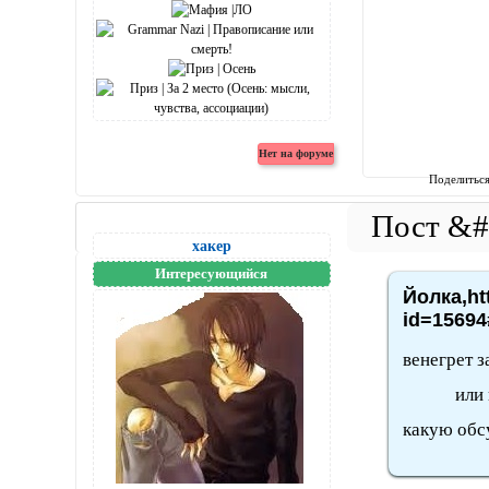
Поделитьс
хакер
Интересующийся
Йолка,ht
id=15694
венегрет з
или как э
какую обс