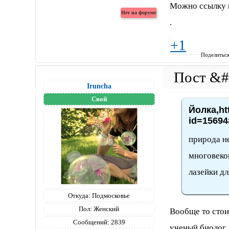
Можно ссылку н
.
+1
Поделитьс
Iruncha
Свой
Йолка,ht
id=15694
природа не
многовеков
лазейки дл
Откуда:
Подмосковье
Пол:
Женский
Вообще то стои
Сообщений:
2839
ученый биолог,