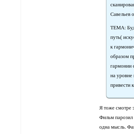
сканирова
Савельев о
ТЕМА: Буде
путь( иску
к гармони
образом п
гармонии 
на уровне
привести к
Я тоже смотре э
Фильм парозил 
одна мысль. Фа