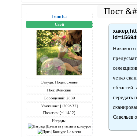
Iruncha
Свой
хакер,ht
id=15694
Никакого п
предусматр
селекцион
четко ска
Откуда:
Подмосковье
областей и
Пол:
Женский
передать 
Сообщений:
2839
Уважение:
[+209/-32]
сканирова
Позитив:
[+114/-2]
Савельев о
Награды: