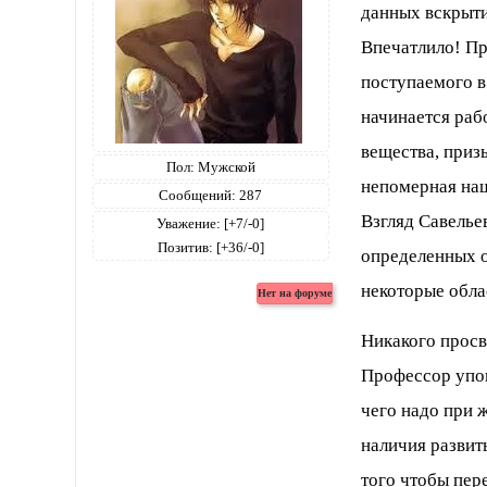
данных вскрыти
Впечатлило! Пр
поступаемого в
начинается раб
вещества, приз
Пол:
Мужской
непомерная наш
Сообщений:
287
Взгляд Савелье
Уважение:
[+7/-0]
Позитив:
[+36/-0]
определенных о
некоторые обла
Никакого просв
Профессор упов
чего надо при 
наличия развит
того чтобы пер