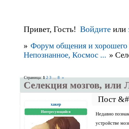
Привет, Гость!
Войдите
или
»
Форум общения и хорошего 
Непознанное, Космос ...
»
Сел
Страница:
1
2
3
…
8
»
Селекция мозгов, или 
хакер
Интересующийся
Недавно познак
устройстве моз