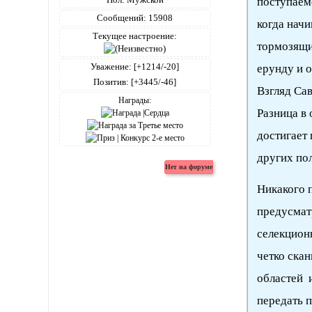
поступаем
Сообщений:
15908
когда начи
Текущее настроение:
тормозящи
Уважение:
[+1214/-20]
ерунду и 
Позитив:
[+3445/-46]
Взгляд Са
Награды:
Разница в
достигает 
других по
Никакого п
предусматр
селекцион
четко ска
областей и
передать 