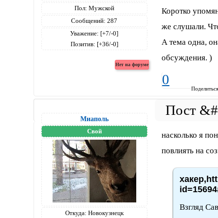
Пол:
Мужской
Коротко упомян
Сообщений:
287
же слушали. Чт
Уважение:
[+7/-0]
А тема одна, о
Позитив:
[+36/-0]
обсуждения. )
0
Поделитьс
Миаполь
Свой
насколько я по
повлиять на со
хакер,ht
id=15694
Взгляд Са
Откуда:
Новокузнецк