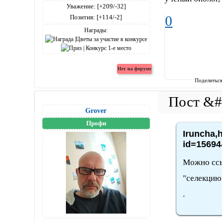
Уважение:
[+209/-32]
0
Позитив:
[+114/-2]
Награды:
Поделитьс
Grover
Профи
Iruncha,h
id=15694
Можно ссы
"селекцию
.