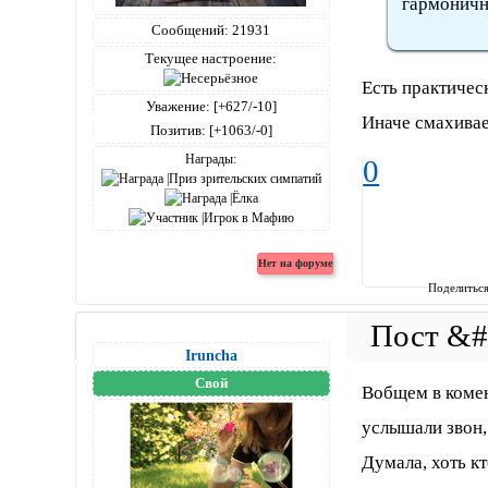
гармоничн
Сообщений:
21931
Текущее настроение:
Есть практичес
Уважение:
[+627/-10]
Иначе смахивае
Позитив:
[+1063/-0]
Награды:
0
Поделитьс
Iruncha
Свой
Вобщем в комент
услышали звон,
Думала, хоть кт