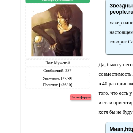
Звездный
people.r
хакер напи
настоящем
говорит С
Пол:
Мужской
Да, было у нег
Сообщений:
287
совместимость.
Уважение:
[+7/-0]
в 40 раз одинак
Позитив:
[+36/-0]
того, что есть
и если ориентир
хотя бы не будут
Миап,htt