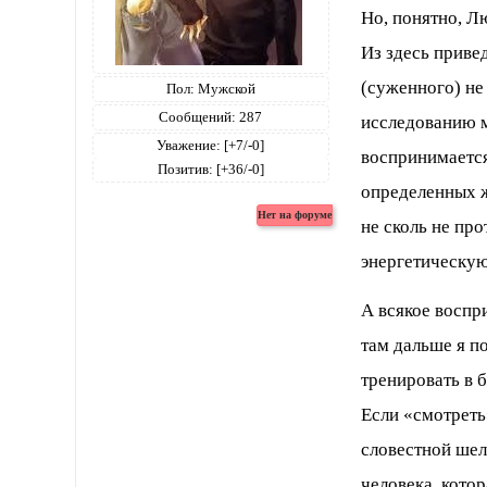
Но, понятно, Л
Из здесь приве
(суженного) не
Пол:
Мужской
Сообщений:
287
исследованию м
Уважение:
[+7/-0]
воспринимается
Позитив:
[+36/-0]
определенных ж
не сколь не пр
энергетическую
А всякое воспр
там дальше я 
тренировать в 
Если «смотреть
словестной шел
человека, кото