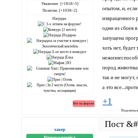
Уважение:
[+1818/-5]
опытом, и, если
Позитив:
[+1039/-2]
извращенного р
Награды:
один из сбоев в
запущена прогр
хоть нет, буде
нежизнеспособн
пород животных
так и не могут
а это все...про
+1
Поделитьс
хакер
Интересующийся