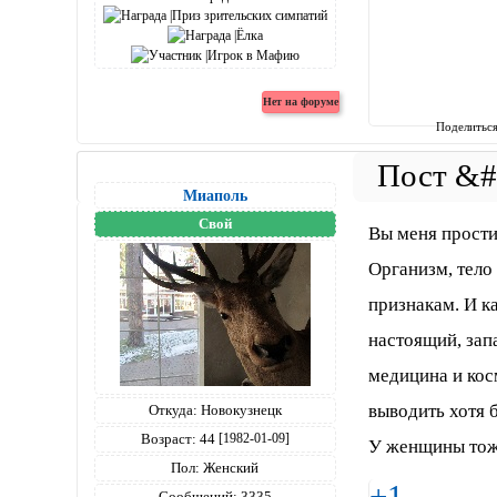
Поделитьс
Миаполь
Свой
Вы меня прости
Организм, тело
признакам. И ка
настоящий, запа
медицина и кос
выводить хотя 
Откуда:
Новокузнецк
Возраст:
44
[1982-01-09]
У женщины тож
Пол:
Женский
+1
Сообщений:
3335