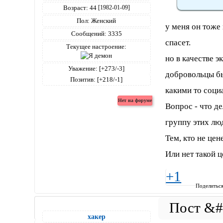
Возраст:
44
[1982-01-09]
Пол:
Женский
у меня он тоже
Сообщений:
3335
спасет.
Текущее настроение:
но в качестве э
Уважение:
[+273/-3]
добровольцы бы
Позитив:
[+218/-1]
какими то соци
Вопрос - что д
группу этих лю
Тем, кто не цен
Или нет такой ц
+1
Поделитьс
хакер