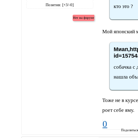
Позитив:
[+3/-0]
кто это ?
Мой японский 
Миап,htt
id=15754
собачка с 
нашла объ
Тоже не в курс
роет себе яму.
0
Поделитьс