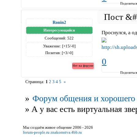
Поделитьс
Ronin2
Интересующийся
Проснулся, а о
Сообщений:
522
Уважение:
[+15/-0]
Позитив:
[+3/-0]
0
Поделитьс
Страница:
1
2
3
4
5
»
»
Форум общения и хорошего 
»
А у вас есть виртуальная зв
Мы создаём живое общение 2006 - 2026
forum-people.ru
znakomstva.4bb.ru