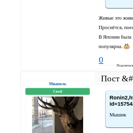
Живые это живы
Проснётся, поес
В Японии была 
популярна.
0
Поделитьс
Миаполь
Свой
Ronin2,h
id=15754
Мышик