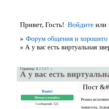
Привет, Гость!
Войдите
или
»
Форум общения и хорошего 
»
А у вас есть виртуальная зв
Страница:
1
2
3
4
5
»
А у вас есть виртуаль
Ronin2
Интересующийся
Решил вспомнит
Сообщений:
522
тамагоча, тольк