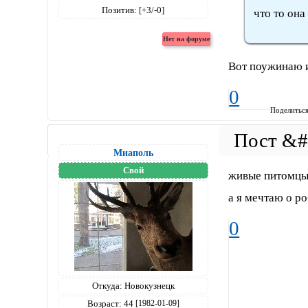
Позитив:
[+3/-0]
что то она
Вот поужинаю и
0
Поделитьс
Миаполь
Свой
живые питомцы 
а я мечтаю о ро
0
Откуда:
Новокузнецк
Возраст:
44
[1982-01-09]