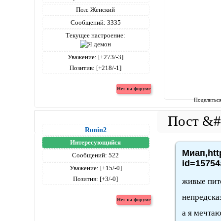
Пол:
Женский
Сообщений:
3335
Текущее настроение:
Уважение:
[+273/-3]
Позитив:
[+218/-1]
Поделитьс
Ronin2
Интересующийся
Миап,htt
Сообщений:
522
id=15754
Уважение:
[+15/-0]
Позитив:
[+3/-0]
живые пит
непредска
а я мечтаю