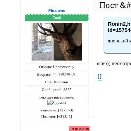
Миаполь
Свой
Ronin2,h
id=15754
японский 
ясно)) посмотр
Откуда:
Новокузнецк
0
Возраст:
44
[1982-01-09]
Пол:
Женский
Сообщений:
3335
Текущее настроение:
Уважение:
[+273/-3]
Позитив:
[+218/-1]