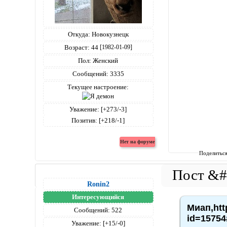
Откуда:
Новокузнецк
Возраст:
44
[1982-01-09]
Пол:
Женский
Сообщений:
3335
Текущее настроение:
Уважение:
[+273/-3]
Позитив:
[+218/-1]
Поделитьс
Ronin2
Интересующийся
Миап,htt
Сообщений:
522
id=15754
Уважение:
[+15/-0]