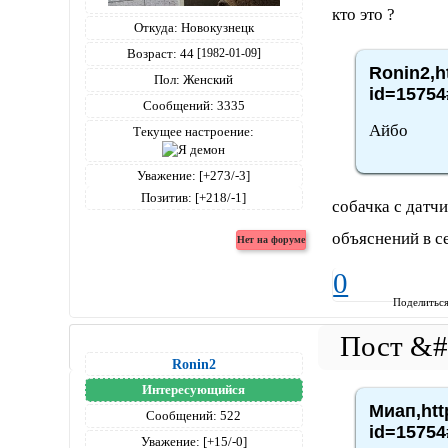
кто это ?
Откуда:
Новокузнецк
Возраст:
44
[1982-01-09]
Ronin2,h
Пол:
Женский
id=15754
Сообщений:
3335
Айбо
Текущее настроение:
Уважение:
[+273/-3]
Позитив:
[+218/-1]
собачка с датч
объяснений в с
0
Поделитьс
Ronin2
Интересующийся
Миап,htt
Сообщений:
522
id=15754
Уважение:
[+15/-0]