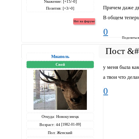
Уважение:
[+15/-0]
Причем даже дв
Позитив:
[+3/-0]
В общем теперь
0
Поделитьс
Миаполь
Свой
у меня была как
а твои что дел
0
Откуда:
Новокузнецк
Возраст:
44
[1982-01-09]
Пол:
Женский