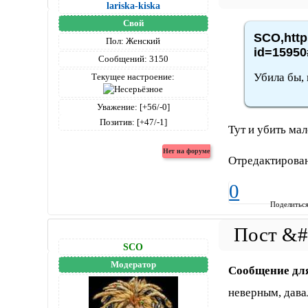
lariska-kiska
Свой
SCO,http
Пол:
Женский
id=15950
Сообщений:
3150
Убила бы, н
Текущее настроение:
Уважение:
[+56/-0]
Позитив:
[+47/-1]
Тут и убить ма
Отредактирован
0
Поделитьс
SCO
Модератор
Сообщение дл
неверным, давал