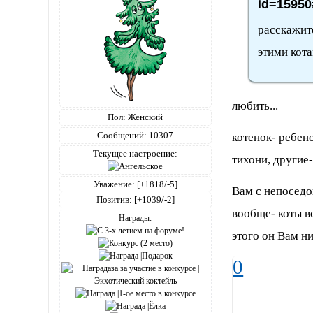
id=15950
расскажит
этими кот
любить...
Пол:
Женский
Сообщений:
10307
котенок- ребен
Текущее настроение:
тихони, другие
Уважение:
[+1818/-5]
Вам с непоседо
Позитив:
[+1039/-2]
вообще- коты в
Награды:
этого он Вам ни
0