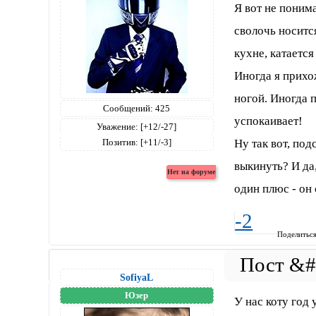
Я вот не поним
сволочь носится
кухне, катается
Иногда я прихо
ногой. Иногда п
Сообщений:
425
успокаивает!
Уважение:
[+12/-27]
Позитив:
[+11/-3]
Ну так вот, под
выкинуть? И да,
один плюс - он 
-2
Поделитьс
SofiyaL
Юзер
У нас коту год 