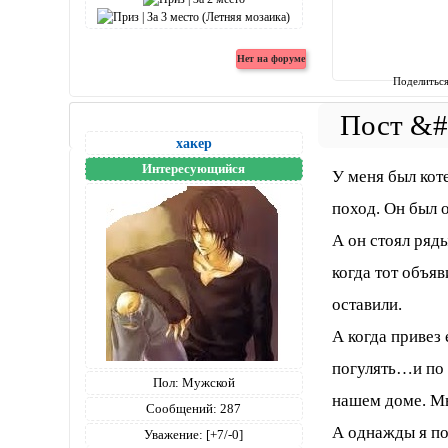
Поделитьс
хакер
Интересующийся
У меня был кот
поход. Он был 
А он стоял ряд
когда тот объя
оставили.
А когда привез
погулять…и по 
Пол:
Мужской
нашем доме. Мы
Сообщений:
287
А однажды я по
Уважение:
[+7/-0]