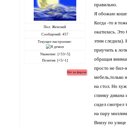
правильно.
Я обожаю кошек
Когда -то я то
Пол:
Женский
окатилась. Это 
Сообщений:
457
этим следила).
Текущее настроение:
приучить к лотк
Уважение:
[+53/-5]
обращая вниман
Позитив:
[+5/-1]
просто не бил-
мебель,только н
на стол. Но ху
спинку дивана 
сидел смотрел 
на пару миллим
Внизу по улице