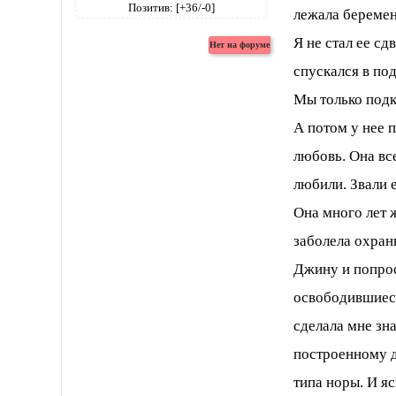
Позитив:
[+36/-0]
лежала беремен
Я не стал ее с
спускался в под
Мы только подк
А потом у нее 
любовь. Она все
любили. Звали 
Она много лет 
заболела охранн
Джину и попрос
освободившиеся
сделала мне зна
построенному д
типа норы. И яс