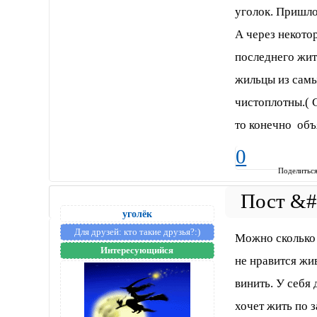
уголок. Пришлос
А через некото
последнего жит
жильцы из сам
чистоплотны.( 
то конечно объ
0
Поделитьс
уголёк
Для друзей:
кто такие друзья?:)
Можно сколько
Интересующийся
не нравится жив
винить. У себя
хочет жить по 