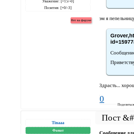
Уважение:
[+15/-0]
Позитив:
[+0/-3]
эм я пепельниц
Grover,h
id=15977
Сообщение
Приветств
Здрасть... хоро
0
Поделитьс
Tinaaa
Фанат
Сообщение дл