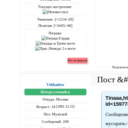
Текущее настроение:
Уважение:
[+1214/-20]
Позитив:
[+3445/-46]
Награды:
Поделитьс
Vshhadow
Интересующийся
Tinaaa,h
Откуда:
Москва
id=15977
Возраст:
34
[1991-12-21]
Сообщение
Пол:
Мужской
Сообщений:
269
мусорить-