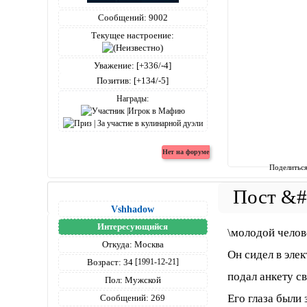
Сообщений:
9002
Текущее настроение:
Уважение:
[+336/-4]
Позитив:
[+134/-5]
Награды:
Поделитьс
Vshhadow
Интересующийся
\молодой челове
Откуда:
Москва
Он сидел в эле
Возраст:
34
[1991-12-21]
подал анкету с
Пол:
Мужской
Его глаза были
Сообщений:
269