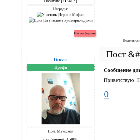
Позитив:
[+134/-5]
Награды:
Поделитьс
Grover
Профи
Сообщение дл
Приветствую! Н
0
Пол:
Мужской
Сообщений:
15908