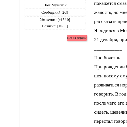
покажется смаз
Пол:
Мужской
жалость, но мн
Сообщений:
269
Уважение:
[+15/-0]
рассказать пра
Позитив:
[+0/-3]
Я родился в Мо
21 декабря, пр
___________
Про болезнь.
При рождении б
шеи посему ему
развиваться но
говорить. В го
после чего его
сидеть, шевели
перестал говор