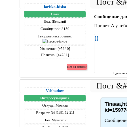
lariska-kiska
Свой
Сообщение дл
Пол:
Женский
Привет!А у тебя
Сообщений:
3150
0
Текущее настроение:
Уважение:
[+56/-0]
Позитив:
[+47/-1]
Поделитьс
Vshhadow
Интересующийся
Tinaaa,h
Откуда:
Москва
id=15977
Возраст:
34
[1991-12-21]
Сообщение
Пол:
Мужской