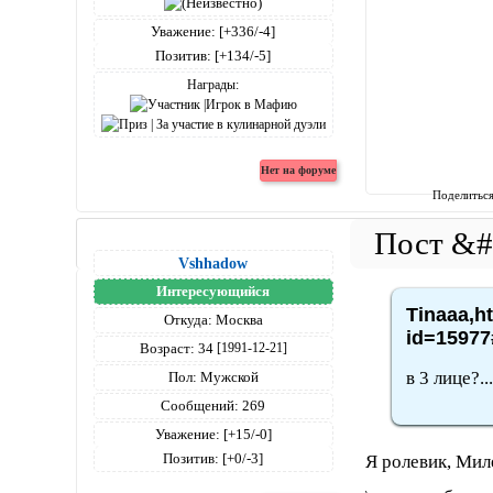
Уважение:
[+336/-4]
Позитив:
[+134/-5]
Награды:
Поделитьс
Vshhadow
Интересующийся
Tinaaa,h
Откуда:
Москва
id=15977
Возраст:
34
[1991-12-21]
в 3 лице?...
Пол:
Мужской
Сообщений:
269
Уважение:
[+15/-0]
Позитив:
[+0/-3]
Я ролевик, Мил