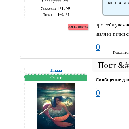
Сообщений:
269
или про д
Уважение:
[+15/-0]
Позитив:
[+0/-3]
про себя уважа
\взял из пачки 
0
Поделитьс
Tinaaa
Фанат
Сообщение дл
0