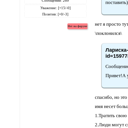
Сообщений:
269
поставить)
Уважение:
[+15/-0]
Позитив:
[+0/-3]
нет я просто ту
\поклонился\
Лариска-
id=15977
Сообщение
Привет!А у
спасибо, но эт
имя несет боль
1.Тратить свою
2.Люди могут сг