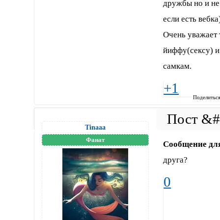
дружбы но и не
если есть вебка
Очень уважает 
йиффу(сексу) и
самкам.
+1
Поделитьс
Tinaaa
Фанат
Сообщение дл
друга?
0