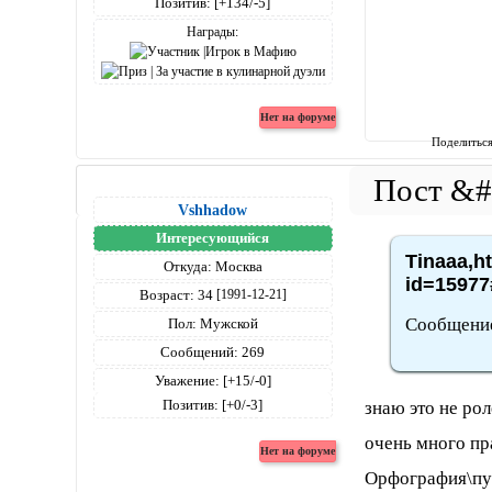
Позитив:
[+134/-5]
Награды:
Поделитьс
Vshhadow
Интересующийся
Tinaaa,h
Откуда:
Москва
id=15977
Возраст:
34
[1991-12-21]
Сообщение
Пол:
Мужской
Сообщений:
269
Уважение:
[+15/-0]
Позитив:
[+0/-3]
знаю это не ро
очень много пр
Орфография\пу