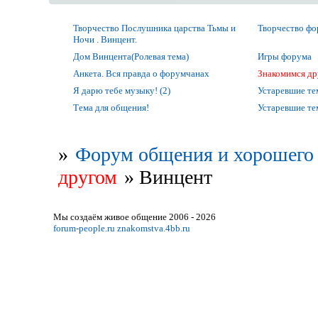
Творчество Послушника царства Тьмы и
Творчество ф
Ночи . Винцент.
Дом Винцента(Ролевая тема)
Игры форума
Анкета. Вся правда о форумчанах
Знакомимся др
Я дарю тебе музыку! (2)
Устаревшие т
Тема для общения!
Устаревшие т
»
Форум общения и хорошего 
другом
»
Винцент
Мы создаём живое общение 2006 - 2026
forum-people.ru
znakomstva.4bb.ru