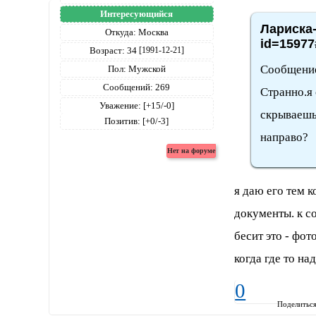
Интересующийся
Лариска-
Откуда:
Москва
id=15977
Возраст:
34
[1991-12-21]
Сообщение
Пол:
Мужской
Сообщений:
269
Странно.я 
Уважение:
[+15/-0]
скрываешь 
Позитив:
[+0/-3]
направо?
я даю его тем 
документы. к с
бесит это - фо
когда где то на
0
Поделитьс