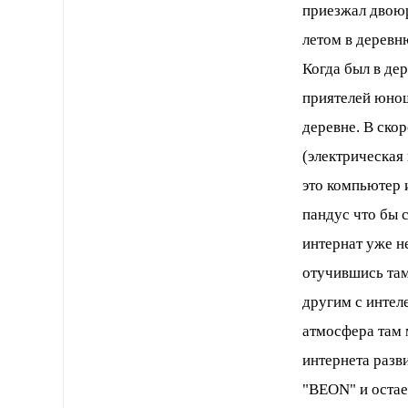
приезжал двоюр
летом в деревн
Когда был в де
приятелей юнош
деревне. В ско
(электрическая 
это компьютер и
пандус что бы 
интернат уже н
отучившись там
другим с интел
атмосфера там 
интернета разв
"BEON" и остае