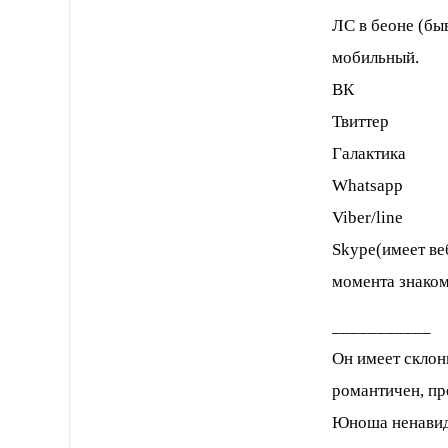
ЛС в беоне (бы
мобильный.
ВК
Твиттер
Галактика
Whatsapp
Viber/line
Skype(имеет ве
момента знаком
___________
Он имеет склон
романтичен, пр
Юноша ненавид