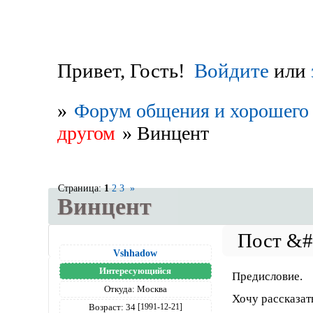
Привет, Гость!
Войдите
или
»
Форум общения и хорошего 
другом
»
Винцент
Страница:
1
2
3
»
Винцент
Vshhadow
Интересующийся
Предисловие.
Откуда:
Москва
Хочу рассказат
Возраст:
34
[1991-12-21]