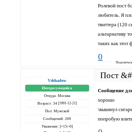
Ролевой пост б
любитель. Я пл
твиттера (120 
альтарнативу т
таких как этот 
0
Поделитьс
Vshhadow
Интересующийся
Сообщение дл
Откуда:
Москва
хорошо
Возраст:
34
[1991-12-21]
\выкинул сигар
Пол:
Мужской
попробую влит
Сообщений:
269
Уважение:
[+15/-0]