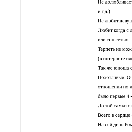
Не долюбливает
и т.д.)
Не любит девуш
Любит когда с 
или соц сетью.
Терпеть не мож
(в интернете ил
Так же юноша с
Похотливый. Оч
отношении по и
было первые 4 -
До той самки о
Всего в сердце
На сей день Ро