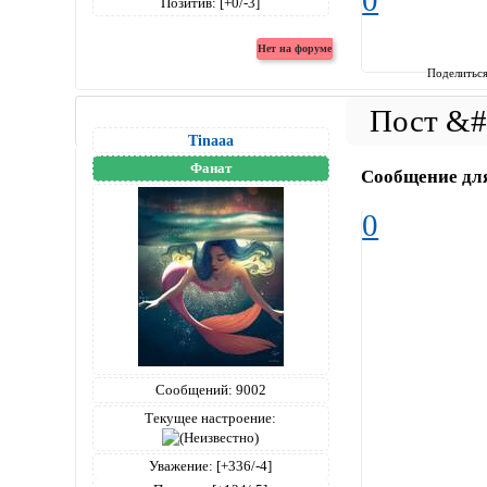
0
Позитив:
[+0/-3]
Поделитьс
Tinaaa
Фанат
Сообщение дл
0
Сообщений:
9002
Текущее настроение:
Уважение:
[+336/-4]