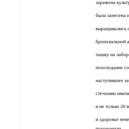
заражена культу
была занесена 
выращивались о
бронхиальной а
чашку на лабор
похолодание со
наступившее за
стечению именн
и не только 20
и здоровье нев
похоронили