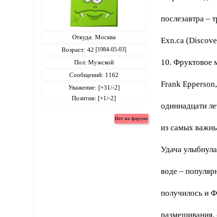
послезавтра – 
Откуда:
Москва
Exn.ca (Discov
Возраст:
42
[1984-05-03]
10. Фруктовое 
Пол:
Мужской
Сообщений:
1162
Frank Epperson
Уважение:
[+31/-2]
Позитив:
[+1/-2]
одиннадцати ле
из самых важны
Удача улыбнула
воде – популяр
получилось и Ф
размешивания, 