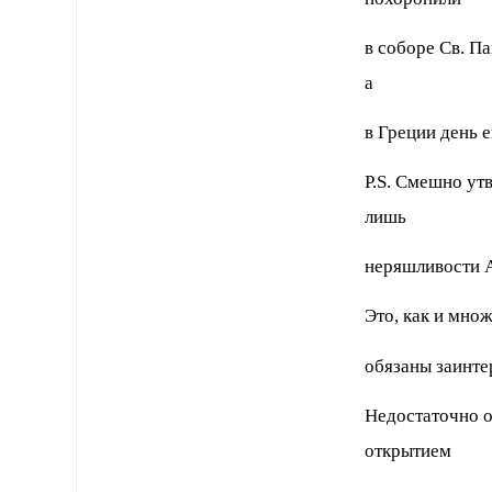
в соборе Св. П
а
в Греции день 
P.S. Смешно ут
лишь
неряшливости А
Это, как и мно
обязаны заинте
Недостаточно о
открытием