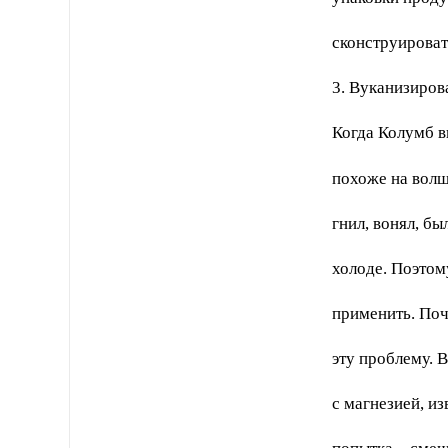
сконструироват
3. Вуканизиров
Когда Колумб в
похоже на волш
гнил, вонял, б
холоде. Поэтому
применить. Почт
эту проблему. 
с магнезией, и