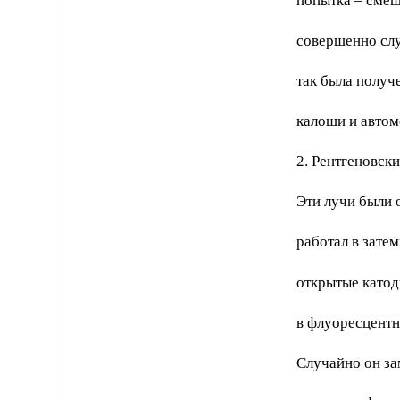
попытка – смеша
совершенно слу
так была получе
калоши и авто
2. Рентгеновски
Эти лучи были 
работал в зате
открытые катод
в флуоресцентн
Случайно он за