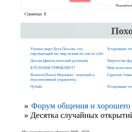
Поделитьс
Страница:
1
Пох
Ученые ищут Бога.Похоже, что
Устаревшие т
окружающий нас мир возник не сам по себе
Дагона (фантастический детектив)
Творчество ф
КТО НАМИ УПРАВЛЯЕТ?
Мир психолог
Валитов Ильгиз Наилевич - опытный и
Скрытые темы
перспективный управленец
Чубайс
Устаревшие т
»
Форум общения и хорошего 
»
Десятка случайных открыти
Мы создаём живое общение 2006 - 2026