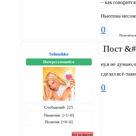
– как говоритс
Ньютона несомн
0
Поделитьс
Solnushko
Интересующийся
ну,я не думаю,
сделал всё-так
0
Сообщений:
225
Уважение:
[+1/-0]
Позитив:
[+0/-0]