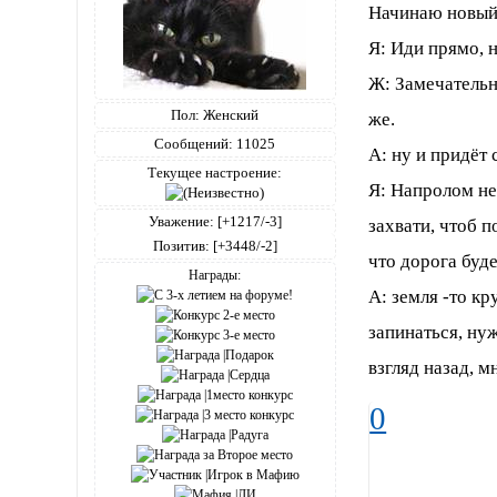
Начинаю новый о
Я: Иди прямо, н
Ж: Замечательн
Пол:
Женский
же.
Сообщений:
11025
А: ну и придёт 
Текущее настроение:
Я: Напролом не
Уважение:
[+1217/-3]
захвати, чтоб п
Позитив:
[+3448/-2]
что дорога буд
Награды:
А: земля -то кр
запинаться, ну
взгляд назад, м
0