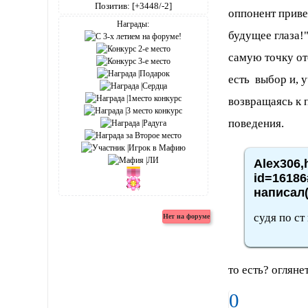
Позитив:
[+3448/-2]
оппонент приве
Награды:
будущее глаза!"
самую точку отс
есть выбор и, 
возвращаясь к п
поведения.
Alex306,
id=16186
написал(
судя по ст
то есть? огляне
0