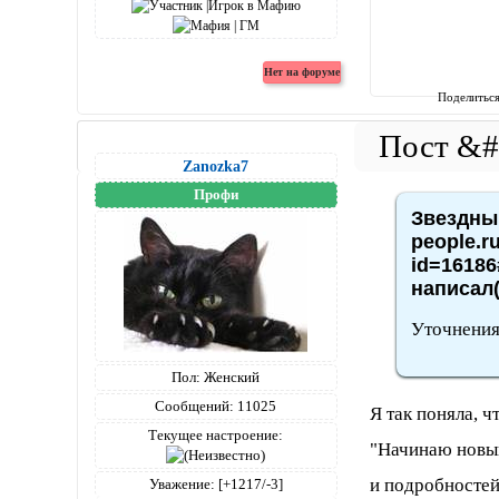
Поделитьс
Zanozka7
Профи
Звездный
people.r
id=16186
написал(
Уточнения
Пол:
Женский
Сообщений:
11025
Я так поняла, ч
Текущее настроение:
"Начинаю новый 
и подробностей
Уважение:
[+1217/-3]