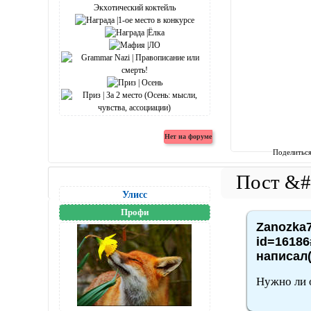
Поделитьс
Улисс
Профи
Zanozka7
id=16186
написал(
Нужно ли 