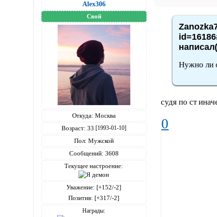
Alex306
Свой
Zanozka7
id=16186
написал(
Нужно ли 
судя по ст инач
Откуда:
Москва
0
Возраст:
33
[1993-01-10]
Пол:
Мужской
Сообщений:
3608
Текущее настроение:
Уважение:
[+152/-2]
Позитив:
[+317/-2]
Награды: