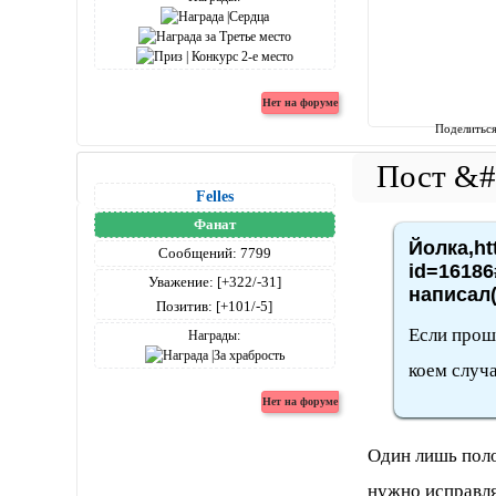
Поделитьс
Felles
Фанат
Йолка,ht
Сообщений:
7799
id=16186
Уважение:
[+322/-31]
написал(
Позитив:
[+101/-5]
Если прошл
Награды:
коем случ
Один лишь поло
нужно исправля