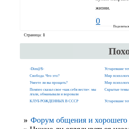
жизни.
0
Поделитьс
Страница:
1
Пох
-Dim@$-
Устаревшие т
Свобода. Что это?
Мир психолог
Умеете ли вы прощать?
Мир психолог
Помпео сказал свое «как себя вести»: мы
Скрытые темы
лгали, обманывали и воровали
КЛУБ РОЖДЕННЫХ В СССР
Устаревшие т
»
Форум общения и хорошего 