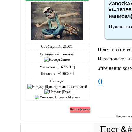
Zanozka7
id=16186
написал(
Нужно ли 
Сообщений:
21931
Прям, поэтичес
Текущее настроение:
И следовательн
Уважение:
[+627/-10]
Уточнения воз
Позитив:
[+1063/-0]
0
Награды:
Поделитьс