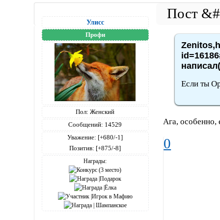
Улисс
Профи
Zenitos,h
id=16186
написал(
Если ты Ор
Пол:
Женский
Ага, особенно,
Сообщений:
14529
Уважение:
[+680/-1]
0
Позитив:
[+875/-8]
Награды: