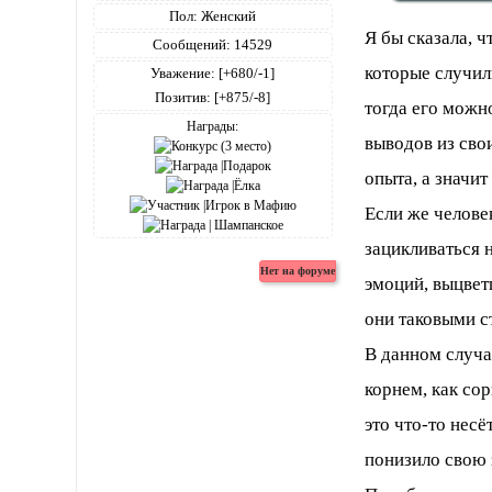
Пол:
Женский
Я бы сказала, 
Сообщений:
14529
которые случил
Уважение:
[+680/-1]
Позитив:
[+875/-8]
тогда его можно
Награды:
выводов из свои
опыта, а значит
Если же челове
зацикливаться 
эмоций, выцвет
они таковыми с
В данном случае
корнем, как сор
это что-то несё
понизило свою 