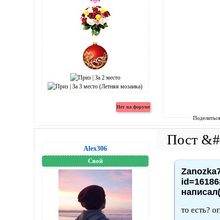
Поделитьс
Alex306
Свой
Zanozka7
id=16186
написал(
то есть? о