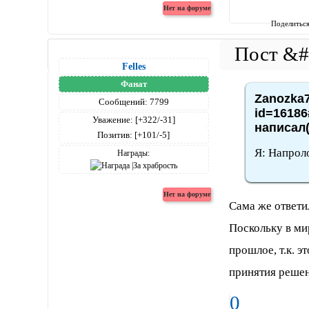
Поделитьс
Felles
Фанат
Zanozka7
Сообщений:
7799
id=16186
Уважение:
[+322/-31]
написал(
Позитив:
[+101/-5]
Я: Напрол
Награды:
Сама же ответи
Поскольку в ми
прошлое, т.к. 
принятия решен
0