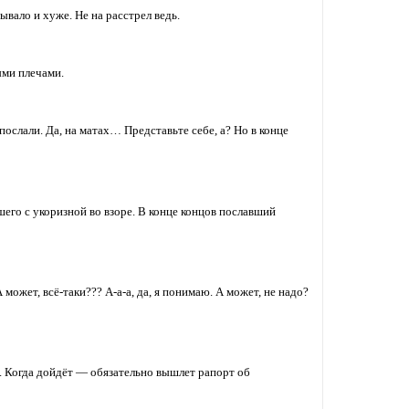
вало и хуже. Не на расстрел ведь.
ыми плечами.
послали. Да, на матах… Представьте себе, а? Но в конце
вшего с укоризной во взоре. В конце концов пославший
может, всё-таки??? А-а-а, да, я понимаю. А может, не надо?
е. Когда дойдёт — обязательно вышлет рапорт об