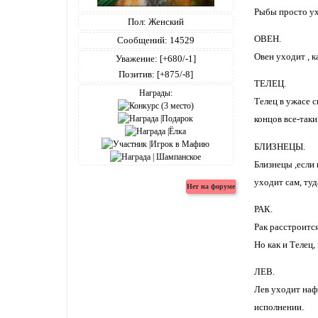
Рыбы просто ух
Пол:
Женский
ОВЕН.
Сообщений:
14529
Овен уходит , 
Уважение:
[+680/-1]
Позитив:
[+875/-8]
ТЕЛЕЦ.
Награды:
Телец в ужасе с
концов все-таки
БЛИЗНЕЦЫ.
Близнецы ,если 
уходит сам, туд
РАК.
Рак расстроится
Но как и Телец,
ЛЕВ.
Лев уходит наф
исполнении.