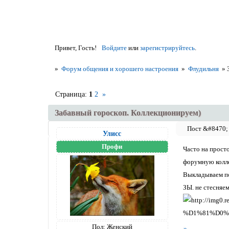
Привет, Гость!
Войдите
или
зарегистрируйтесь
.
»
Форум общения и хорошего настроения
»
Флудильня
»
Страница:
1
2
»
Забавный гороскоп. Коллекционируем)
Улисс
Профи
Часто на просто
форумную колл
Выкладываем по
ЗЫ. не стесняем
Пол:
Женский