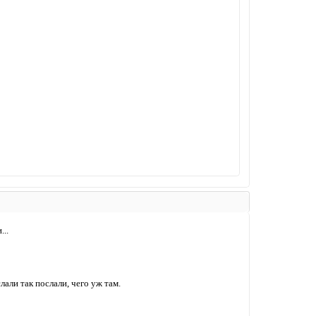
...
али так послали, чего уж там.