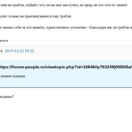
ив на грабли, поймёт, что он на них наступил, но вряд ли это что-то значит.
ит только на приглянувшиеся ему грабли.
жизнь себя за это винить; единственное утешение - благодаря им, на грабли н
иться
4
2015-12-22 19:32
ttps://forum-people.ru/viewtopic.php?id=16646#p763249|0000/0a/
знаков зодиака.
 зодиака?