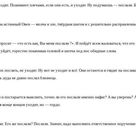
одят. Пожимают плечами, если они есть, и уходят. Ну подумаешь — послали. Бы
как истинный Овен — молча и зло, твёрдым шагом и с решительно расправленн
просит — «то есть как, Вы меня послали ?». И пойдёт всем жаловаться, что его 
 уйдёт, горестно покачивая головой и шепча под нос обидные слова.
их послать, не уходят. Ну вот не уходят и всё. Они остаются и глядят на посла
а ,куда не давно послал близнеца.
 и постарается выяснить, точно ли его послали именно нафиг? А вы уверены? А 
 в конце концов уходит, но — гордо.
иг. Его же послали? Послали. Значит, надо выполнять ответственное поручени