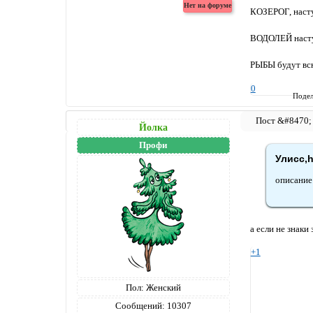
КОЗЕРОГ, наступ
ВОДОЛЕЙ наступ
РЫБЫ будут всю 
0
Подел
Йолка
Профи
Улисс,h
описание 
а если не знаки
+1
Пол:
Женский
Сообщений:
10307