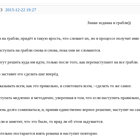
3
2015-12-22 19:27
Знаки зодиака и грабли))
на грабли, придёт в такую ярость, что сломает их, но в процессе получит ими 
тупать на грабли снова и снова, пока они не сломаются.
т решить куда им идти, только после того, как перенаступают на все грабли.
о заставит его сделать шаг вперёд.
азывать всем, как это прикольно, и советовать всем, - сделать то же самое.
упать медленно и методично, уверенная в том, что если наступить правильно, 
нь долго сомневаться, и, приняв единственно верное решение, наступят на са
 и заметит, что это было, то вряд ли об этом задумается.
ельно постарается взять реванш и наступит повторно.