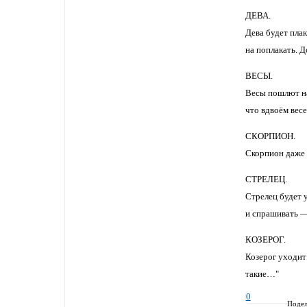
ДЕВА.
Дева будет плак
на поплакать. Д
ВЕСЫ.
Весы пошлют на
что вдвоём весе
СКОРПИОН.
Скорпион даже 
СТРЕЛЕЦ.
Стрелец будет у
и спрашивать —
КОЗЕРОГ.
Козерог уходит
такие…"
0
Подел