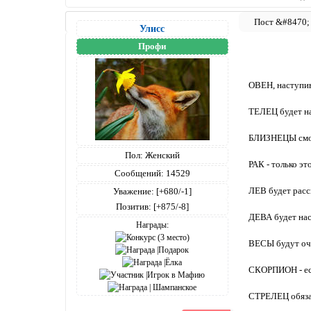
Улисс
Профи
ОВЕН, наступив 
ТЕЛЕЦ будет нас
БЛИЗНЕЦЫ смогу
Пол:
Женский
РАК - только эт
Сообщений:
14529
ЛЕВ будет расск
Уважение:
[+680/-1]
Позитив:
[+875/-8]
ДЕВА будет наст
Награды:
ВЕСЫ будут оче
СКОРПИОН - если
СТРЕЛЕЦ обязат