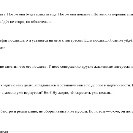
ать. Потом она будет плакать ещё. Потом она поплачет. Потом она нерешитель
ойдёт не скоро, но обязательно.
фиг пославшего и уставятся на него с интересом. Если пославший сам не уйдё
лее.
не заметит, что его послали . У него совершенно другие жизненные интересы и
ходить очень долго, оглядываясь и останавливаясь по дороге в задумчивости.
 а можно уже вернуться? Нет? Ну ладно, чё, спросить уже нельзя…
 быстро и решительно, не оборачиваясь и не мусоля. Но потом — о-о-о, он пот
иться