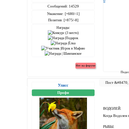
0
Сообщений:
14529
Уважение:
[+680/-1]
Позитив:
[+875/-8]
Награды:
Подел
Улисс
Профи
ВОДОЛЕЙ.
Когда Водолея п
РЫБЫ.