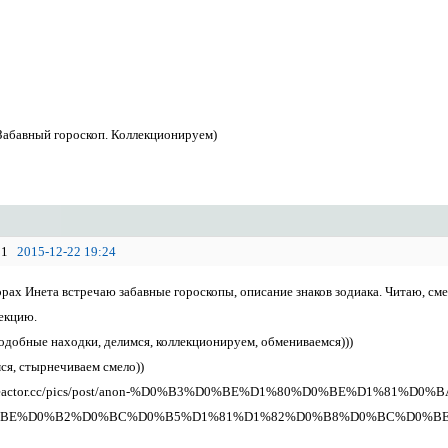
Забавный гороскоп. Коллекционируем)
1
2015-12-22 19:24
рах Инета встречаю забавные гороскопы, описание знаков зодиака. Читаю, смею
екцию.
добные находки, делимся, коллекционируем, обмениваемся)))
ся, стырнечиваем смело))