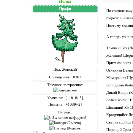
Йолка
Профи
По славянскому
годослов - слав
Поэтому славян
А теперь узнайт
Темный Сох (Ло
Жалящий Шершен
Притаившийся Л
Пол:
Женский
Огненная Векша
Сообщений:
10307
Жемчужная Щук
Текущее настроение:
Бородатая Жаба
Дикий Вепрь (К
Уважение:
[+1818/-5]
Белый Филин 19
Позитив:
[+1039/-2]
Шипящий Уж 19
Награды:
Крадущийся Лис
Свернувшийся Ё
Парящий Орел 1