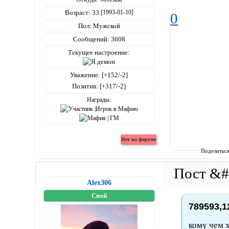
Возраст:
33
[1993-01-10]
0
Пол:
Мужской
Сообщений:
3608
Текущее настроение:
Уважение:
[+152/-2]
Позитив:
[+317/-2]
Награды:
Поделитьс
Alex306
Свой
789593,1
кому чем х