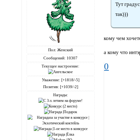
Тут граду
так)))
кому чем хочетс
Пол:
Женский
а кому что интэ
Сообщений:
10307
0
Текущее настроение:
Уважение:
[+1818/-5]
Позитив:
[+1039/-2]
Награды: