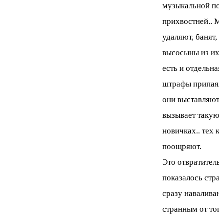
музыкальной поч
прихвостней.. М
удаляют, банят,
высосыны из их
есть и отдельн
штрафы припаял
они выставляютс
вызывает такую
новичках.. тех 
поощряют.
Это отвратитель
показалось стра
сразу навалива
странным от то