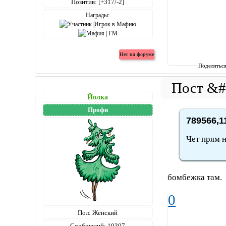
Позитив:
[+317/-2]
Награды:
Поделитьс
Йолка
Профи
789566,1
Чет прям н
бомбежка там.
0
Пол:
Женский
Сообщений:
10307