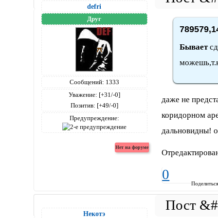
defri
Друг
789579,1
Бывает
сд
можешь,т.
Сообщений:
1333
Уважение:
[+31/-0]
даже не предста
Позитив:
[+49/-0]
коридорном аре
Предупреждение:
дальновидны! о
Отредактирован
0
Поделитьс
Некотэ