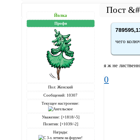
Йолка
Профи
789595,1
чего колюч
я ж не лиственн
0
Пол:
Женский
Сообщений:
10307
Текущее настроение:
Уважение:
[+1818/-5]
Позитив:
[+1039/-2]
Награды: