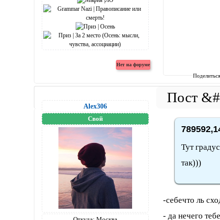
Поделитьс
Alex306
Свой
789592,1
Тут граду
так)))
-себечто ль сх
- да нечего теб
Откуда:
Москва