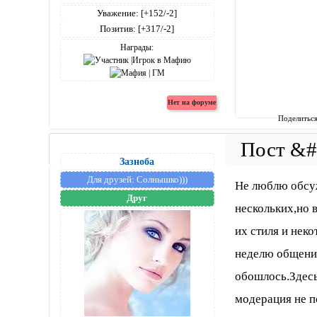
Уважение:
[+152/-2]
Позитив:
[+317/-2]
Награды:
Поделитьс
Зазноба
Для друзей:
Солнышко)))
Не люблю обсуж
Друг
нескольких,но 
их стиля и неко
неделю общения
обошлось.Здесь
модерация не п