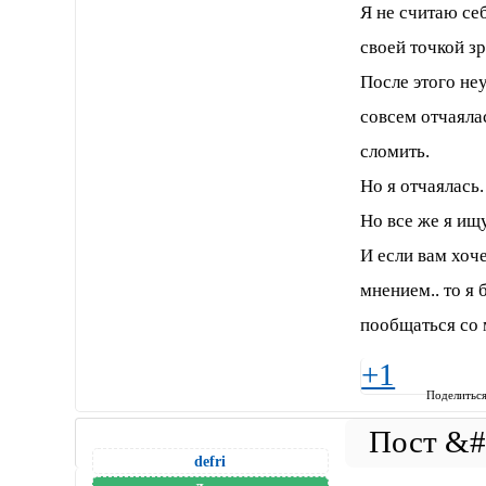
Я не считаю себ
своей точкой з
После этого не
совсем отчаялас
сломить.
Но я отчаялась.
Но все же я ищу.......
И если вам хоч
мнением.. то я 
пообщаться со 
+1
Поделитьс
defri