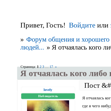
Привет, Гость!
Войдите
или
»
Форум общения и хорошего 
людей...
»
Я отчаялась кого ли
Страница:
1
2
3
…
17
»
Я отчаялась кого либо и
lovely
Наблюдатель
Я отчаялась ког
где я чего ниб