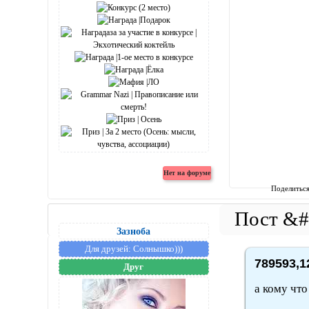
Поделитьс
Зазноба
Для друзей:
Солнышко)))
789593,1
Друг
а кому что