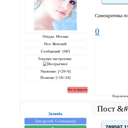
Самокритика по
0
Откуда:
Москва
Пол:
Женский
Сообщений:
1083
Текущее настроение:
Уважение:
[+29/-0]
Позитив:
[+18/-24]
Поделитьс
Зазноба
Для друзей:
Солнышко)))
789597,1