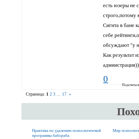
есть юзеры не 
строго,потому 
Сигита в бане к
себе рейтинги,
обсуждают "у на
Как результат 
адмиистрация))
0
Поделитьс
Страница:
1
2
3
…
17
»
Пох
Практика по удалению психологичекой
Мир психолог
программы бабораба.