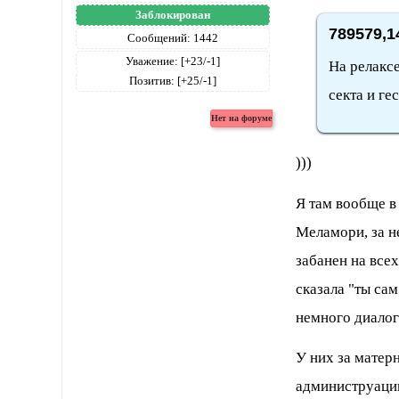
Заблокирован
789579,1
Сообщений:
1442
Уважение:
[+23/-1]
На релаксе
Позитив:
[+25/-1]
секта и ге
)))
Я там вообще в
Меламори, за н
забанен на всех
сказала "ты сам
немного диалога
У них за матерн
администруации