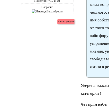
Позитив:
[+101/-5]
когда вопр
Награды:
честного, 
имя собств
от этого т
либо фору
устранение
мнения, у
свободы м
жизни в р
Уверена, кажды
категории )
Чет прям набег 