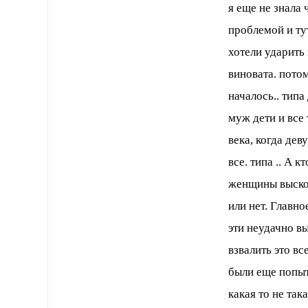
я еще не знала 
проблемой и тут
хотели ударить
виновата. потом
началось.. типа
муж дети и все 
века, когда дев
все. типа .. А 
женщины выскоч
или нет. Главно
эти неудачно в
взвалить это в
были еще попытк
какая то не так