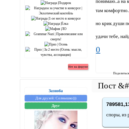
понимаю..а на к
там комфортно. 
но крик души 
удачи тебе, най
0
Поделитьс
Зазноба
Для друзей:
Солнышко)))
789581,1
Друг
споры, из