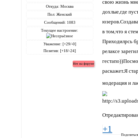
свою жизнь мне
Откуда:
Москва
дохлые,где пус
Пол:
Женский
юзеров.Создава
Сообщений:
1083
Текущее настроение:
в том,что я сте
Приходилрсь бр
Уважение:
[+29/-0]
релаксе зарегил
Позитив:
[+18/-24]
гестапо))Посмо
раскажет.Я ста
модерация и л
Отредактирован
+1
Поделитьс