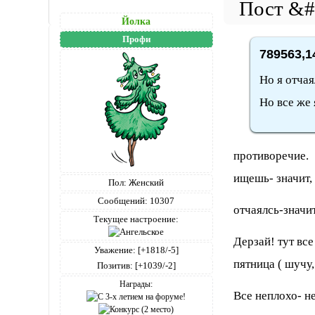
Йолка
Профи
789563,1
Но я отчая
Но все же я 
противоречие.
ищешь- значит,
Пол:
Женский
Сообщений:
10307
отчаялсь-значи
Текущее настроение:
Дерзай! тут вс
Уважение:
[+1818/-5]
пятница ( шучу,
Позитив:
[+1039/-2]
Награды:
Все неплохо- не