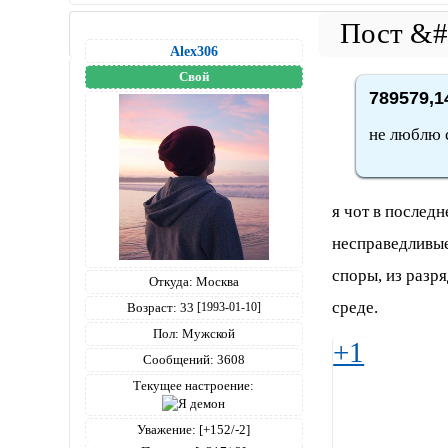
Alex306
Свой
789579,1
не люблю 
я чот в послед
несправедливые
споры, из разр
Откуда:
Москва
среде.
Возраст:
33
[1993-01-10]
Пол:
Мужской
+1
Сообщений:
3608
Текущее настроение:
Уважение:
[+152/-2]