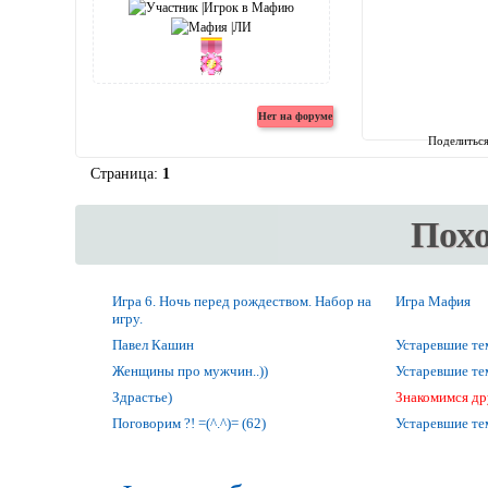
Поделитьс
Страница:
1
Пох
Игра 6. Ночь перед рождеством. Набор на
Игра Мафия
игру.
Павел Кашин
Устаревшие т
Женщины про мужчин..))
Устаревшие т
Здрастье)
Знакомимся др
Поговорим ?! =(^.^)= (62)
Устаревшие т