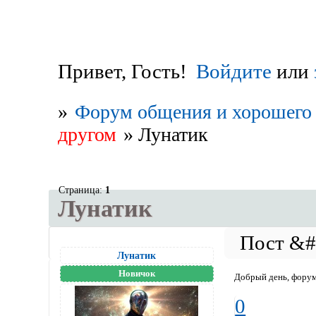
Привет, Гость!
Войдите
или
»
Форум общения и хорошего 
другом
»
Лунатик
Страница:
1
Лунатик
Лунатик
Новичок
Добрый день, фору
0