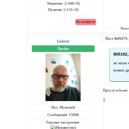
Уважение:
[+346/-0]
Позитив:
[+131/-0]
Подел
Grover
Профи
805102,
не знала 
всяких д
Просто в более
0
Пол:
Мужской
Сообщений:
15908
Текущее настроение: