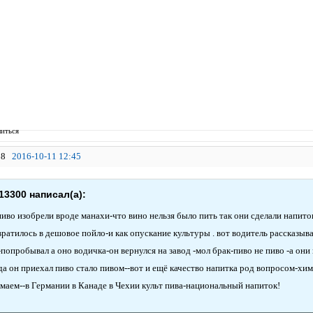
иться
8
2016-10-11 12:45
13300 написал(а):
иво изобрели вроде манахи-что вино нельзя было пить так они сделали напито
вратилось в дешовое пойло-и как опускание культуры . вот водитель рассказыва
попробывал а оно водичка-он вернулся на завод -мол брак-пиво не пиво -а они 
да он приехал пиво стало пивом--вот и ещё качество напитка род вопросом-хими
маем--в Германии в Канаде в Чехии культ пива-национальный напиток!