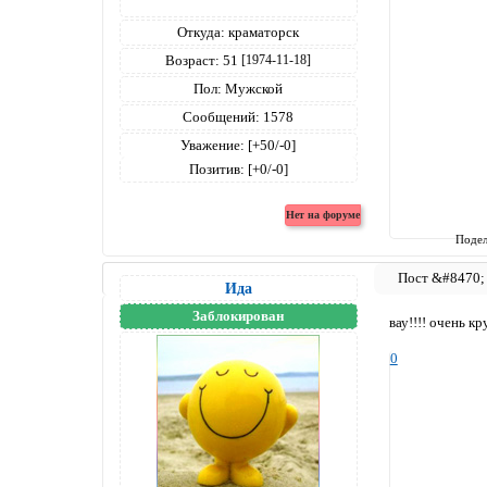
Откуда:
краматорск
Возраст:
51
[1974-11-18]
Пол:
Мужской
Сообщений:
1578
Уважение:
[+50/-0]
Позитив:
[+0/-0]
Подел
Ида
Заблокирован
вау!!!! очень кр
0