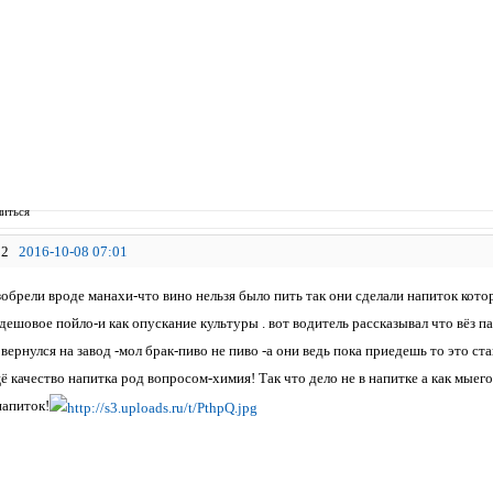
иться
2
2016-10-08 07:01
обрели вроде манахи-что вино нельзя было пить так они сделали напиток кото
дешовое пойло-и как опускание культуры . вот водитель рассказывал что вёз 
вернулся на завод -мол брак-пиво не пиво -а они ведь пока приедешь то это ста
ё качество напитка род вопросом-химия! Так что дело не в напитке а как мыег
апиток!