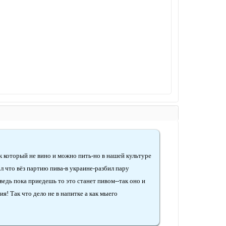
к который не вино и можно пить-но в нашей культуре
л что вёз партию пива-в украине-разбил пару
ведь пока приедешь то это станет пивом--так оно и
я! Так что дело не в напитке а как мыего