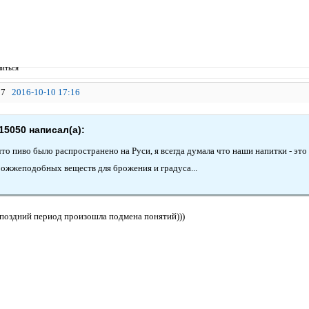
иться
7
2016-10-10 17:16
15050 написал(а):
что пиво было распространено на Руси, я всегда думала что наши напитки - это
рожжеподобных веществ для брожения и градуса...
 поздний период произошла подмена понятий)))