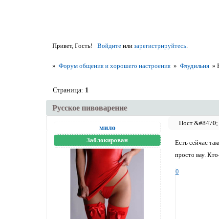
Привет, Гость!
Войдите
или
зарегистрируйтесь
.
»
Форум общения и хорошего настроения
»
Флудильня
»
Страница:
1
Русское пивоварение
мило
Заблокирован
Есть сейчас так
просто вау. Кто
0