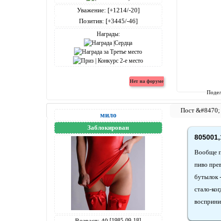
Уважение:
[+1214/-20]
Позитив:
[+3445/-46]
Награды:
Подел
мило
Заблокирован
805001,
Вообще п
пиво пре
бутылок -
стало-ког
восприни
Возраст:
40
[1985-09-18]