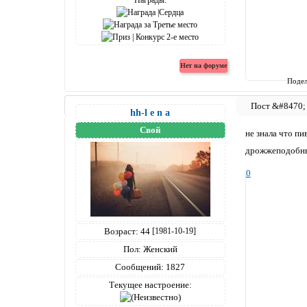
Подел
hh-l e n a
Свой
не знала что пи
дрожжеподобных
0
Возраст:
44
[1981-10-19]
Пол:
Женский
Сообщений:
1827
Текущее настроение: