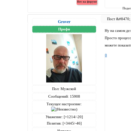
Подел
Grover
Профи
Ну на самом дел
Просто процесс 
можете показать
0
Пол:
Мужской
Сообщений:
15908
Текущее настроение:
Уважение:
[+1214/-20]
Позитив:
[+3445/-46]
Награды: