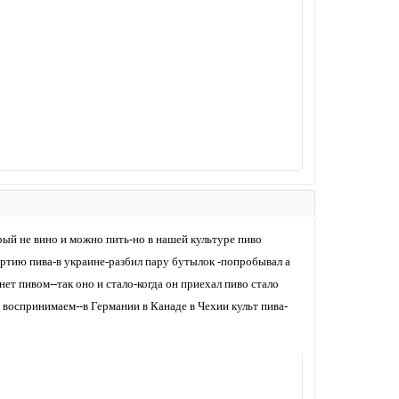
рый не вино и можно пить-но в нашей культуре пиво
партию пива-в украине-разбил пару бутылок -попробывал а
нет пивом--так оно и стало-когда он приехал пиво стало
о воспринимаем--в Германии в Канаде в Чехии культ пива-