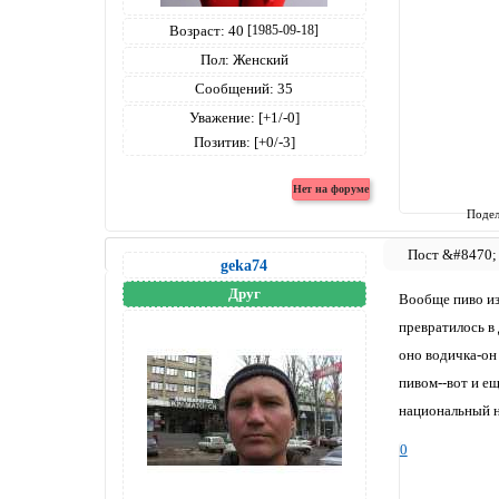
Возраст:
40
[1985-09-18]
Пол:
Женский
Сообщений:
35
Уважение:
[+1/-0]
Позитив:
[+0/-3]
Подел
geka74
Друг
Вообще пиво из
превратилось в 
оно водичка-он 
пивом--вот и ещ
национальный н
0