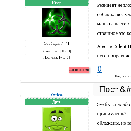
Юзер
Резидент неплох
собаки... все у
меньше всего с
страшное это ко
Сообщений:
41
А вот в Silent 
Уважение:
[+0/-0]
него понравило
Позитив:
[+1/-0]
0
Поделитьс
Vovker
Друг
Svetik, спасибо
принимаешь?". 
облажены, но во