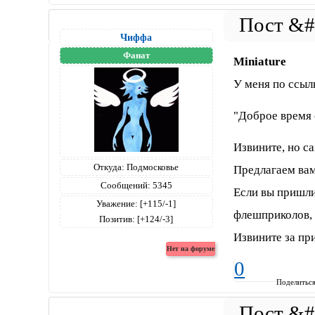
Чиффа
Фанат
Miniature
У меня по ссыл
"Доброе время 
Извините, но с
Откуда:
Подмосковье
Предлагаем ва
Сообщений:
5345
Если вы пришли
Уважение:
[+115/-1]
флешприколов, 
Позитив:
[+124/-3]
Извините за пр
0
Поделитьс