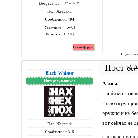
Возраст:
37
[1989-07-26]
Пол:
Женский
Сообщений:
494
Уважение:
[+6/-0]
Позитив:
[+0/-0]
Поделитьс
Black_Whisper
Интересующийся
Алиса
я тебя мож не п
я всю игру прош
оружия и на бес
вот сейчас не д
Пол:
Женский
Сообщений:
319
а ты всю прошл