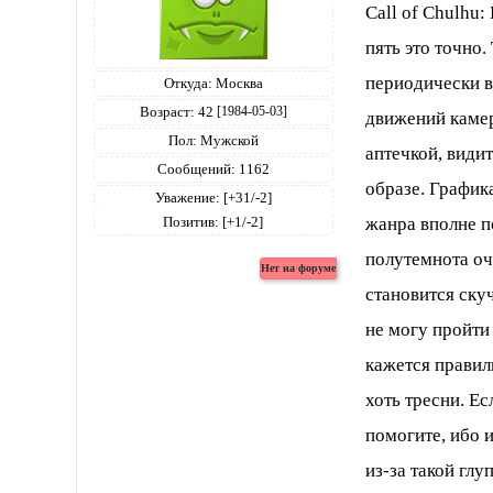
Call of Chulhu:
пять это точно.
периодически в
Откуда:
Москва
Возраст:
42
[1984-05-03]
движений камер
Пол:
Мужской
аптечкой, види
Сообщений:
1162
образе. График
Уважение:
[+31/-2]
жанра вполне 
Позитив:
[+1/-2]
полутемнота оч
становится скуч
не могу пройти
кажется правиль
хоть тресни. Ес
помогите, ибо 
из-за такой гл