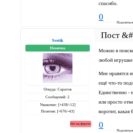
спасибо.
0
Поделитьс
Svetik
Новичок
Можно в поиско
любой игрушке
Мне нравятся игр
ещё что-то под
Откуда:
Саратов
Единственно - 
Сообщений:
2
или просто отм
Уважение:
[+438/-12]
воротит, какая
Позитив:
[+676/-43]
0
Поделитьс