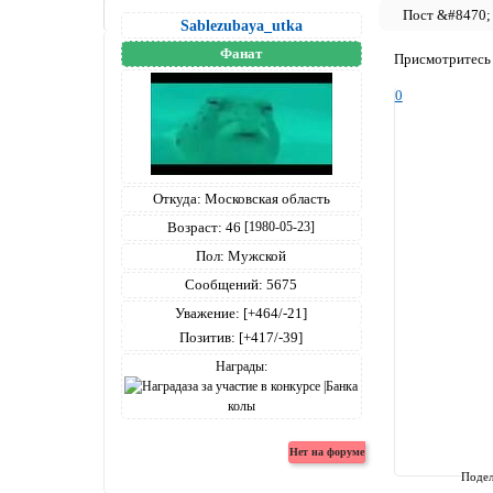
Sablezubaya_utka
Фанат
Присмотритесь 
0
Откуда:
Московская область
Возраст:
46
[1980-05-23]
Пол:
Мужской
Сообщений:
5675
Уважение:
[+464/-21]
Позитив:
[+417/-39]
Награды:
Подел