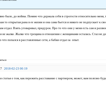
вно было, до войны. Помню что держала себя в строгости относительно меня, т
кая то открытая рана в ее жизни и она сама бьется и никого не подпускает к св
ам отдал. Взять уговаривал, придурок. Про то что они у меня есть сам и разз
бя не жалко. Жалко что трещина в отношении с женщинами осталась. Стал не дов
что попался в расставленные сети, а бабки отдал за опыт.
иться
7
2018-02-23 00:19
 статья о том, как пережить расставание с партнером, может, вам полезно буде