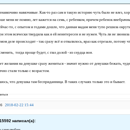
ненавязчиво навязчивые. Как-то раз сам в такую историю чуть было не влез, х
ше меня не помню, лет кажется на семь, с ребенком, причем ребенок внебрачны
сейчас-то, с опытом и годами дошло, что данная мадам меня тупо решила окру
ри этом всячески твердила как я ей неинтересен и не нужен. Чуть ли не звонил
мом деле происходит - так сразу всё и отвалилось, враз как отрезало, потому 
менить, тогда проще будет, с глаз долой - из сердца вон.
ает желания на девушке сразу жениться - значит нужно от девушки бежать, чу
чно стали только с возрастом.
юсь, что девушка там бесприданница. В таких случаях только это и бывает.
иться
6
2018-02-22 15:44
15592 написал(а):
а самолюбии