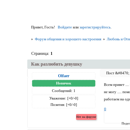
Привет, Гость!
Войдите
или
зарегистрируйтесь
.
»
Форум общения и хорошего настроения
»
Любовь и Отн
Страница:
1
Как разлюбить девушку
Olfaer
Новичок
Всем привет ...
Сообщений:
1
не могу ..... п
Уважение:
[+0/-0]
работаем на од
Позитив:
[+0/-0]
0
Подел