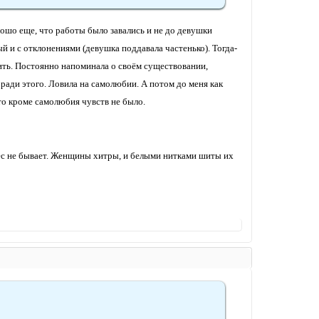
орошо еще, что работы было завались и не до девушки
й и с отклонениями (девушка поддавала частенько). Тогда-
тить. Постоянно напоминала о своём существовании,
а ради этого. Ловила на самолюбии. А потом до меня как
что кроме самолюбия чувств не было.
дес не бывает. Женщины хитры, и белыми нитками шиты их