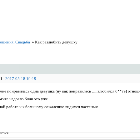
ошения, Свадьба
»
Как разлюбить девушку
1
2017-05-18 19:19
. мне понравилась одна девушка (ну как понравилась ..... влюбился б**ть) отноше
омогите надоело блин это уже
ной работе и к большому сожалению видимся частенько
иться