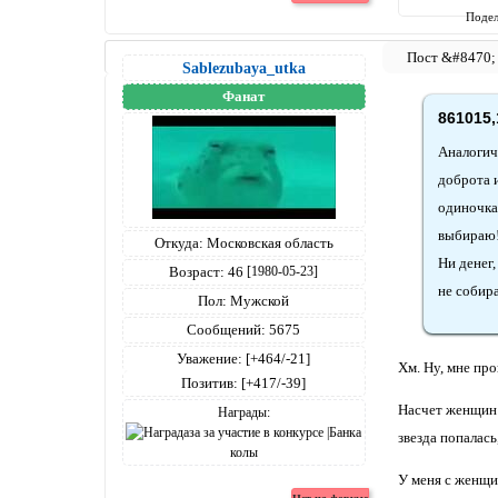
Подел
Sablezubaya_utka
Фанат
861015,
Аналогич
доброта и
одиночка.
выбираю
Откуда:
Московская область
Ни денег,
Возраст:
46
[1980-05-23]
не собира
Пол:
Мужской
Сообщений:
5675
Уважение:
[+464/-21]
Хм. Ну, мне пр
Позитив:
[+417/-39]
Насчет женщин в
Награды:
звезда попалась
У меня с женщин