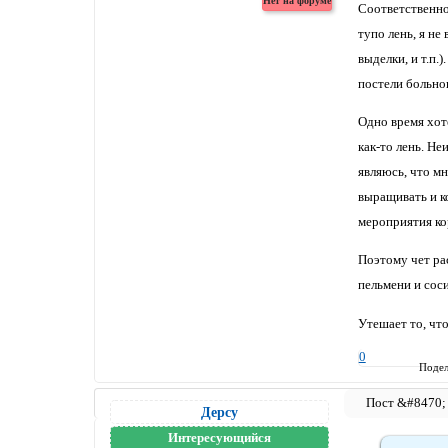
Соответственно 
тупо лень, я не
выделки, и т.п
постели больно
Одно время хоте
как-то лень. Не
являюсь, что мн
выращивать и ко
мероприятия ко
Поэтому чет ра
пельмени и соси
Утешает то, что
0
Подел
Дерсу
Интересующийся