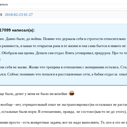
иться
8
2018-02-23 01:27
17099 написал(а):
но. Давно было, до войны. Помню что держала себя в строгости относительно м
 ранимость, и какая то открытая рана в ее жизни и она сама бьется и никого не
 Обобрала как щенка. Деньги сам отдал. Взять уговаривал, придурок. Про то чт
!
 ни себя не жалко. Жалко что трещина в отношении с женщинами осталась. Стал
лся. Сейчас понимаю что попался в расставленные сети, а бабки отдал за опыт
още было, денег у меня не было ни копейки
ообще - нет, отрицательный опыт не экстраполировал (на остальных не растас
, остальные были норм. В отношениях, правда, не состоял (как-то не до этого),
ами просто - есть конкретные задачи, вот их надо выполнять. Те, кто в это не