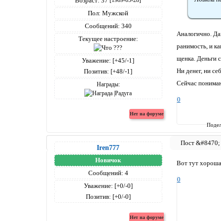
Возраст:
37
[1989-05-28]
Пол:
Мужской
Сообщений:
340
Аналогично. Да
Текущее настроение:
ранимость, и ка
щенка. Деньги с
Уважение:
[+45/-1]
Ни денег, ни се
Позитив:
[+48/-1]
Сейчас понимаю 
Награды:
0
Подел
Iren777
Новичок
Вот тут хорошая
Сообщений:
4
0
Уважение:
[+0/-0]
Позитив:
[+0/-0]