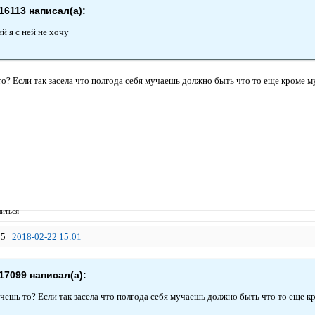
16113 написал(а):
й я с ней не хочу
то? Если так засела что полгода себя мучаешь должно быть что то еще кроме м
иться
5
2018-02-22 15:01
17099 написал(а):
очешь то? Если так засела что полгода себя мучаешь должно быть что то еще к