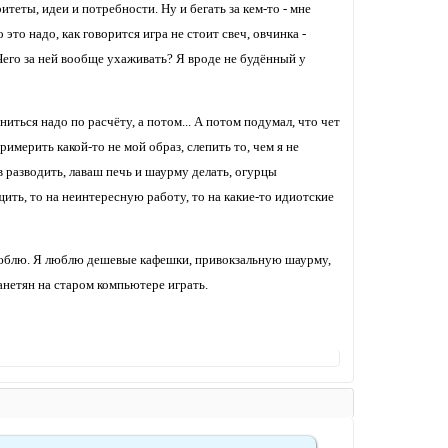
итеты, идеи и потребности. Ну и бегать за кем-то - мне
 это надо, как говорится игра не стоит свеч, овчинка -
Чего за ней вообще ухаживать? Я вроде не будённый у
иться надо по расчёту, а потом... А потом подумал, что чет
римерить какой-то не мой образ, слепить то, чем я не
в разводить, лаваш печь и шаурму делать, огурцы
щить, то на неинтересную работу, то на какие-то идиотские
 люблю. Я люблю дешевые кафешки, привокзальную шаурму,
ланетян на старом компьютере играть.