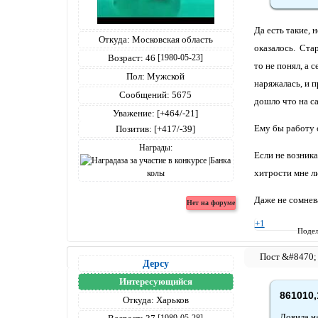
Да есть такие, 
Откуда:
Московская область
оказалось. Стар
Возраст:
46
[1980-05-23]
то не понял, а 
Пол:
Мужской
наряжалась, и п
Сообщений:
5675
дошло что на са
Уважение:
[+464/-21]
Ему бы работу с
Позитив:
[+417/-39]
Награды:
Если не возник
хитрости мне ли
Даже не сомнева
+1
Подел
Дерсу
Интересующийся
861010,
Откуда:
Харьков
Ловила н