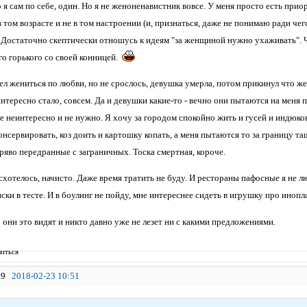
я сам по себе, один. Но я не женоненавистник вовсе. У меня просто есть приор
 в том возрасте и не в том настроении (и, признаться, даже не понимаю ради чего
.). Достаточно скептически отношусь к идеям "за женщиной нужно ухаживать". 
го горького со своей конницей.
л жениться по любви, но не срослось, девушка умерла, потом прикинул что жен
интересно стало, совсем. Да и девушки какие-то - вечно они пытаются на меня п
е неинтересно и не нужно. Я хочу за городом спокойно жить и гусей и индюко
нсервировать, коз доить и картошку копать, а меня пытаются то за границу та
ряво передранные с заграничных. Тоска смертная, короче.
схотелось, начисто. Даже время тратить не буду. И рестораны пафосные я не
ски в тесте. И в боулинг не пойду, мне интереснее сидеть в игрушку про иноп
 они это видят и никто давно уже не лезет ни с какими предложениями.
иться
9
2018-02-23 10:51