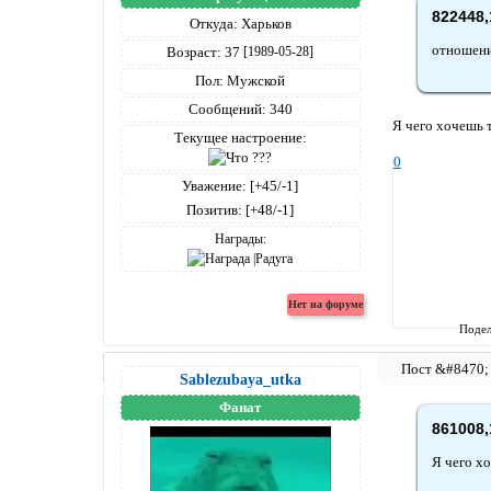
822448,
Откуда:
Харьков
отношени
Возраст:
37
[1989-05-28]
Пол:
Мужской
Сообщений:
340
Я чего хочешь 
Текущее настроение:
0
Уважение:
[+45/-1]
Позитив:
[+48/-1]
Награды:
Подел
Sablezubaya_utka
Фанат
861008,
Я чего х