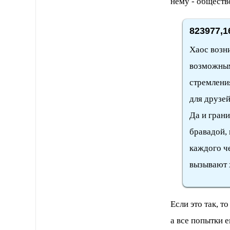
нему - обществ
823977,1
Хаос возн
возможным
стремления
для друзей
Да и гран
бравадой,
каждого ч
вызывают 
Если это так, т
а все попытки 