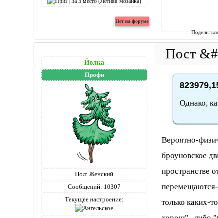
Поделитьс
Йолка
Профи
823979,1
Однако, ка
Вероятно-физич
броуновское д
пространстве от
Пол:
Женский
перемещаются-с
Сообщений:
10307
Текущее настроение:
только каких-то
хорош" , либо "