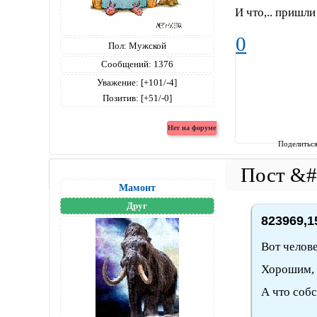
И что,.. пришли
0
Пол:
Мужской
Сообщений:
1376
Уважение:
[+101/-4]
Позитив:
[+51/-0]
Поделитьс
Мамонт
Друг
823969,1
Вот челове
Хорошим, к
А что собс