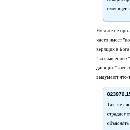
имеющее н
Но я же не про
часто имеет "в
верящих в Бога
"возвышенных
дающих "жить 
выдумают что-т
823979,1
Так-же сл
страдает о
объяснять