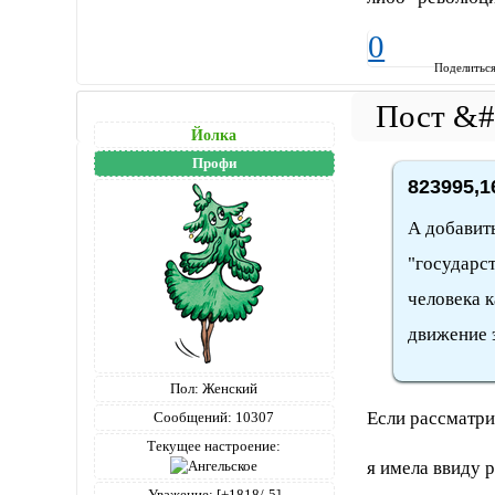
0
Поделитьс
Йолка
Профи
823995,1
А добавить
"государст
человека 
движение 
Пол:
Женский
Если рассматрив
Сообщений:
10307
Текущее настроение:
я имела ввиду 
Уважение:
[+1818/-5]