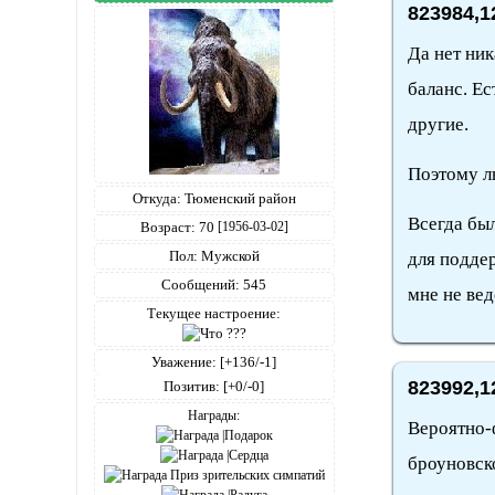
823984,1
Да нет ник
баланс. Ес
другие.
Поэтому л
Откуда:
Тюменский район
Всегда был
Возраст:
70
[1956-03-02]
Пол:
Мужской
для поддер
Сообщений:
545
мне не вед
Текущее настроение:
Уважение:
[+136/-1]
823992,1
Позитив:
[+0/-0]
Награды:
Вероятно-ф
броуновск