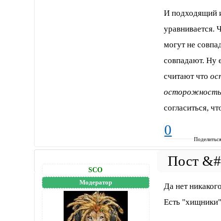
И подходящий и
уравнивается. 
могут не совпа
совпадают. Ну е
считают что
ос
осторожност
согласиться, ч
0
Поделитьс
SCO
Модератор
Да нет никакого
Есть "хищники" 