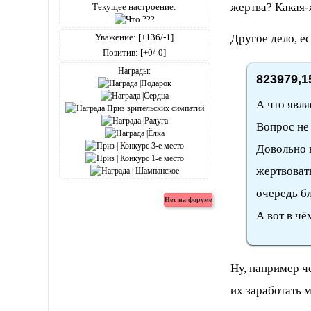
жертва? Какая-
Текущее настроение:
Уважение:
[+136/-1]
Другое дело, е
Позитив:
[+0/-0]
Награды:
823979,1
А что явля
Вопрос не 
Довольно н
жертвовать
очередь б
А вот в чё
Ну, например че
их заработать м