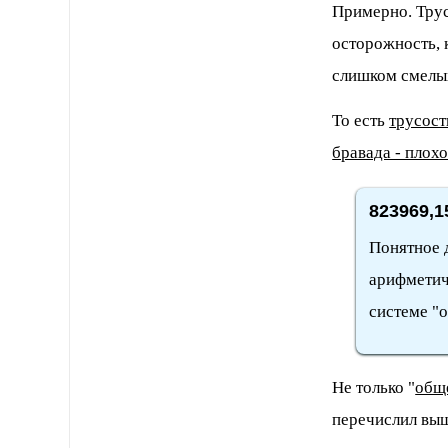
Примерно. Трус
осторожность, 
слишком смелых
То есть
трусост
бравада - плох
823969,1
Понятное д
арифметич
системе "
Не только "
обще
перечислил выш