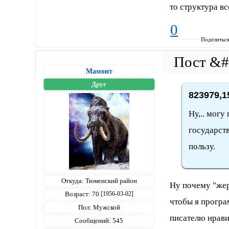
то структура вс
0
Поделитьс
Мамонт
Друг
823979,1
Ну,.. могу
государств
пользу.
Откуда:
Тюменский район
Ну почему "жер
Возраст:
70
[1956-03-02]
чтобы я програ
Пол:
Мужской
писателю нравит
Сообщений:
545