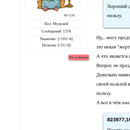
Хороший д
пользу.
Пол:
Мужской
Сообщений:
1376
Ну,.. могу пред
Уважение:
[+101/-4]
Позитив:
[+51/-0]
это некая "жерт
А что является 
Вопрос не праз
Довольно навяз
своей пользой 
пользу.
А вот в чём она
823977,1