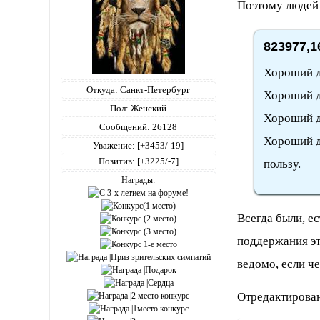
Поэтому людей
823977,1
Хороший дл
Откуда:
Санкт-Петербург
Хороший дл
Пол:
Женский
Хороший д
Сообщений:
26128
Хороший дл
Уважение:
[+3453/-19]
Позитив:
[+3225/-7]
пользу.
Награды:
Всегда были, е
поддержания эт
ведомо, если че
Отредактирован