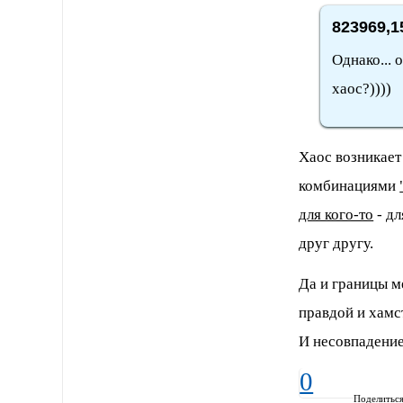
823969,1
Однако... 
хаос?))))
Хаос возникае
комбинациями
для кого-то
- дл
друг другу.
Да и границы м
правдой и хамс
И несовпадение
0
Поделитьс