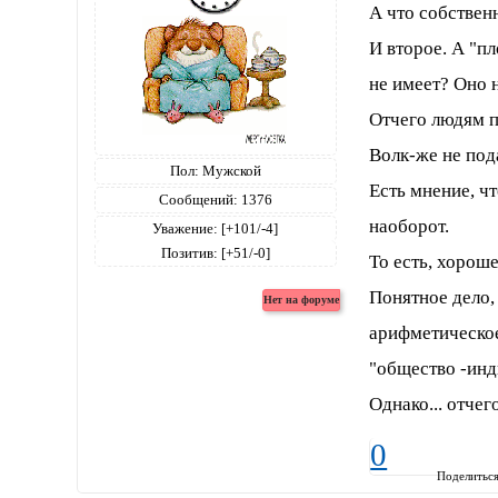
А что собствен
И второе. А "пл
не имеет? Оно 
Отчего людям п
Волк-же не пода
Пол:
Мужской
Есть мнение, ч
Сообщений:
1376
наоборот.
Уважение:
[+101/-4]
Позитив:
[+51/-0]
То есть, хороше
Понятное дело,
арифметическо
"общество -инд
Однако... отчег
0
Поделитьс