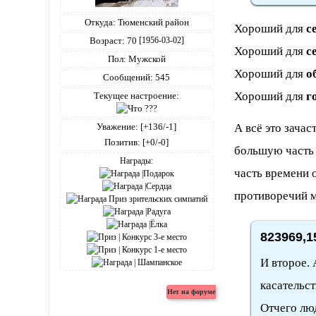
Откуда:
Тюменский район
Хороший для
с
Возраст:
70
[1956-03-02]
Хороший для
с
Пол:
Мужской
Хороший для
о
Сообщений:
545
Хороший для
г
Текущее настроение:
Уважение:
[+136/-1]
А всё это зача
Позитив:
[+0/-0]
большую часть 
Награды:
часть времени 
противоречий 
823969,1
И второе. 
касательст
Отчего лю