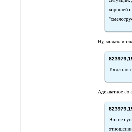
ситуации, 
хорошей с
"смелотру
Ну, можно и так
823979,1
Тогда опят
Адекватное со с
823979,1
Это не сущ
отношению