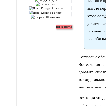
частиц в п
вместе пе
этого сосу
увеличивае
исключител
нестабиль
Согласен с обе
Вот если взять
добавить ещё ку
то тогда можно
многомерном пр
Вот когда это 
либо "революци