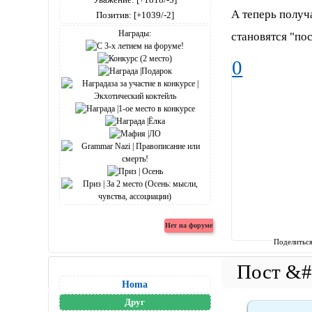
А теперь получа
Позитив:
[+1039/-2]
Награды:
становятся "по
0
Поделитьс
Homa
Друг