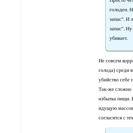
Просто че
голоден. Н
запас". И 
запас". Ну
убивает.
Не совсем корр
голода) среди 
убийство себе 
Так-же сложно 
избытка пищи. 
идущую массов
согласится с т