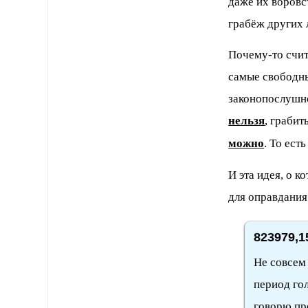
даже их воровс
грабёж других 
Почему-то счит
самые свободны
законопослушно
нельзя
, грабит
можно
. То ест
И эта идея, о к
для оправдания
823979,1
Не совсем 
период го
говорю пр