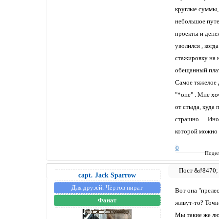
круглые суммы, 
небольшое путеш
проекты и денежк
уволился , когда
стажировку на н
обещанный плате
Самое тяжелое д
"*опе" . Мне хо
от стыда, куда 
страшно... Иног
которой можно з
0
Подел
capt. Jack Sparrow
Для друзей:
Чёртов пират
Вот она "прелес
Фанат
живут-то? Точно
Мы такие же лю