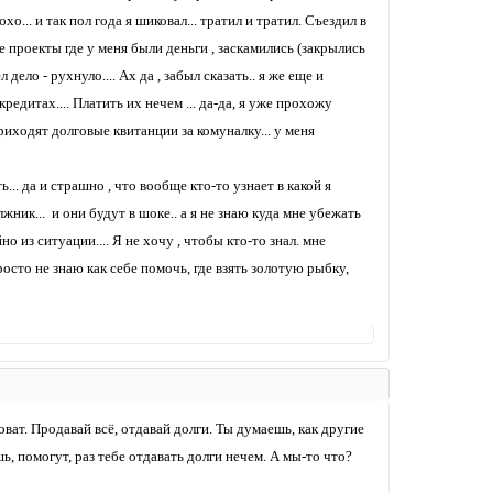
о... и так пол года я шиковал... тратил и тратил. Съездил в
 проекты где у меня были деньги , заскамились (закрылись
дело - рухнуло.... Ах да , забыл сказать.. я же еще и
 кредитах.... Платить их нечем ... да-да, я уже прохожу
риходят долговые квитанции за комуналку... у меня
.. да и страшно , что вообще кто-то узнает в какой я
жник... и они будут в шоке.. а я не знаю куда мне убежать
о из ситуации.... Я не хочу , чтобы кто-то знал. мне
росто не знаю как себе помочь, где взять золотую рыбку,
ват. Продавай всё, отдавай долги. Ты думаешь, как другие
ь, помогут, раз тебе отдавать долги нечем. А мы-то что?