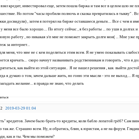
взял кредит, инвестировал еще, затем пошла биржа и там все в целом шло не плох
ествие. Но потом "часы пробили полночь и сказка превратилась в тыкву" . Все
и досвидули) , затем я потерял на бирже оставшиеся деньги.... Все с чем я имел 
 у меня все было хорошо.... По итогу сейчас , я без работы ... по уши в долгах и
овую работу , но никакая з/п мне не поможет закрыть долги мои( ... Мне уже п
ж за интернет...
ля меня, что мне не с кем поделиться этим всем. Я не умею показывать слабость.
чется кричать... скоро начнут названивать родственникам и говорить , что я дол
прятаться, как выйти из этой ситуации.. Я не нашел решения , как выйти достойн
да я думаю о том, зачем дальше жить, но гоню эти мысли - это не выход.... Я п
агадать желание... я правда не знаю, что делать
иться
2
2019-03-29 01:04
ть" кредитов. Зачем было брать-то кредиты, коли бабло лопатой грёб? Сам вино
 так же. Страшно всем. Ну, и обратись, блин, к юристам, а не на форум. Глядиш
ди, как и ты. Чем мы поможем?