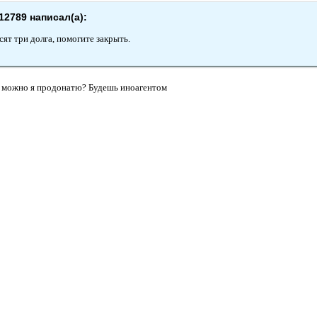
12789 написал(а):
сят три долга, помогите закрыть.
и, можно я продонатю? Будешь иноагентом