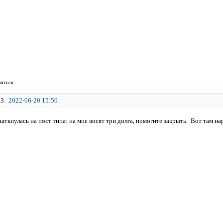
иться
3
2022-06-20 15:50
наткнулась на пост типа: на мне висят три долга, помогите закрыть. Вот там нар