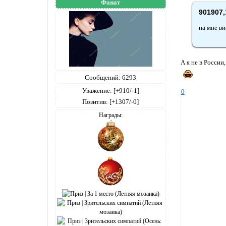
Фанат
901907,
на мне ви
А я не в Росси
Сообщений:
6293
Уважение:
[+910/-1]
0
Позитив:
[+1307/-0]
Награды: