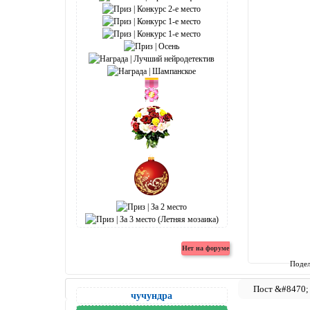
Подел
чучундра