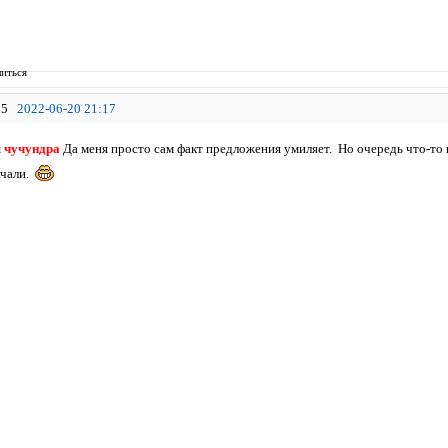
иться
5
2022-06-20 21:17
я
чучундра
Да меня просто сам факт предложения умиляет. Но очередь что-то н
ачали.