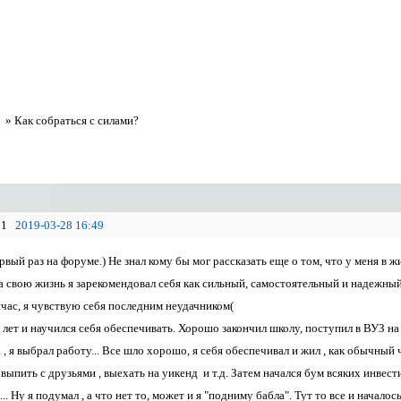
а
»
Как собраться с силами?
1
2019-03-28 16:49
рвый раз на форуме.) Не знал кому бы мог рассказать еще о том, что у меня в 
а свою жизнь я зарекомендовал себя как сильный, самостоятельный и надежный 
йчас, я чувствую себя последним неудачником(
 лет и научился себя обеспечивать. Хорошо закончил школу, поступил в ВУЗ на
 , я выбрал работу... Все шло хорошо, я себя обеспечивал и жил , как обычный 
, выпить с друзьями , выехать на уикенд и т.д. Затем начался бум всяких ин
.. Ну я подумал , а что нет то, может и я "подниму бабла". Тут то все и началос