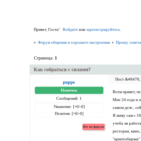
Привет, Гость!
Войдите
или
зарегистрируйтесь
.
»
Форум общения и хорошего настроения
»
Прошу совет
Страница:
1
Как собраться с силами?
puppe
Новичок
Всем привет, пе
Сообщений:
1
Мне 24 года и з
Уважение:
[+0/-0]
самом деле , се
Позитив:
[+0/-0]
Я живу сам с 16
учеба ли работа
ресторан, кино
"криптобиржи" .