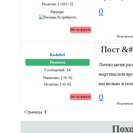
Позитив:
[+101/-5]
0
Награды:
Поделитьс
Ko4ubei
Новичок
Лично меня разд
Сообщений:
14
маргиналом вро
Уважение:
[+0/-0]
насколько я по
Позитив:
[+0/-0]
0
Поделитьс
Страница:
1
Пох