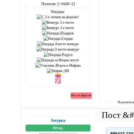
Позитив:
[+3448/-2]
Награды:
Поделитьс
Амурка
Юзер
896442,134