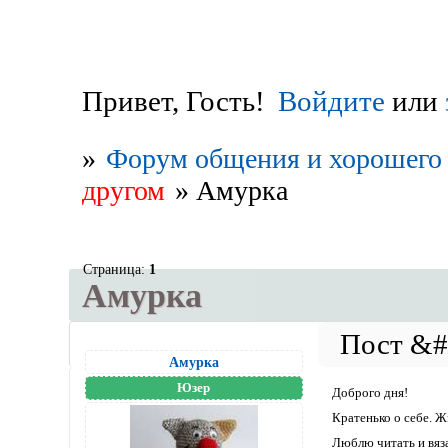
Привет, Гость!
Войдите
или
»
Форум общения и хорошего 
другом
»
Амурка
Страница:
1
Амурка
Амурка
Юзер
Доброго дня!
Кратенько о себе. Ж
Люблю читать и вяза