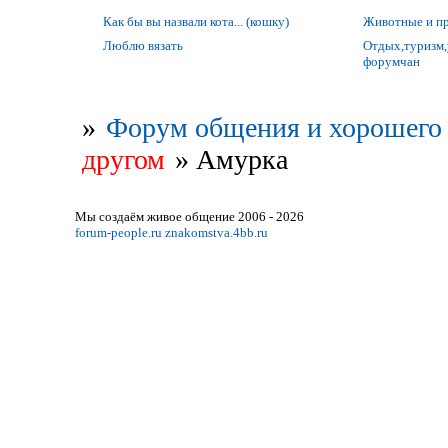
Как бы вы назвали кота... (кошку)
Животные и п
Люблю вязать
Отдых,туризм,
форумчан
»
Форум общения и хорошего 
другом
»
Амурка
Мы создаём живое общение 2006 - 2026
forum-people.ru
znakomstva.4bb.ru