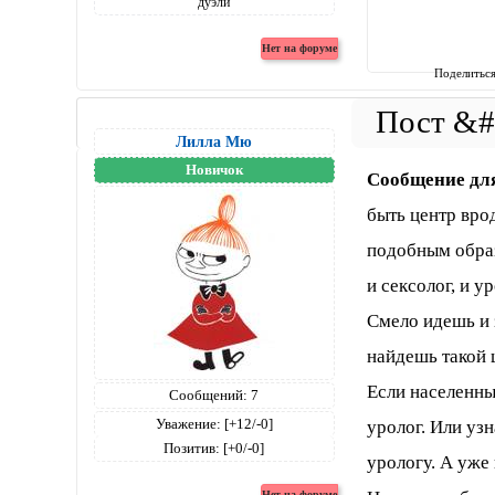
Поделитьс
Лилла Мю
Новичок
Сообщение дл
быть центр вро
подобным образ
и сексолог, и у
Смело идешь и 
найдешь такой ц
Если населенны
Сообщений:
7
Уважение:
[+12/-0]
уролог. Или узн
Позитив:
[+0/-0]
урологу. А уже 