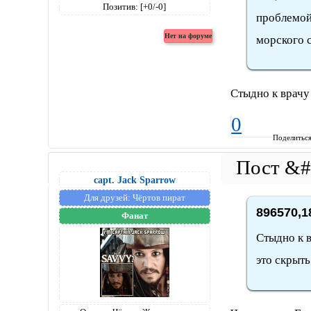
Позитив:
[+0/-0]
проблемой
морского с
Стыдно к врачу 
0
Поделитьс
capt. Jack Sparrow
Для друзей:
Чёртов пират
896570,1
Фанат
Стыдно к в
это скрыть