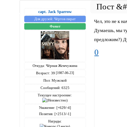
capt. Jack Sparrow
Для друзей:
Чёртов пират
Чел, это не к н
Фанат
Думаешь, мы ту
предложим?) Ду
0
Откуда:
Чёрная Жемчужина
Возраст:
39
[1987-06-23]
Пол:
Мужской
Сообщений:
6325
Текущее настроение:
Уважение:
[+629/-4]
Позитив:
[+2513/-1]
Награды: