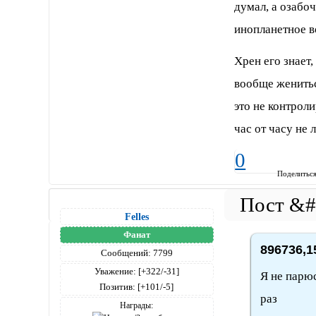
думал, а озабо
инопланетное в
Хрен его знает,
вообще женитьс
это не контроли
час от часу не л
0
Поделитьс
Felles
Фанат
896736,1
Сообщений:
7799
Уважение:
[+322/-31]
Я не парюс
Позитив:
[+101/-5]
раз
Награды: