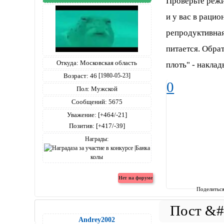
Проверьте режи
и у вас в рацио
репродуктивная
питается. Обра
Откуда:
Московская область
плоть" - накла
Возраст:
46
[1980-05-23]
0
Пол:
Мужской
Сообщений:
5675
Уважение:
[+464/-21]
Позитив:
[+417/-39]
Награды:
Поделитьс
Andrey2002