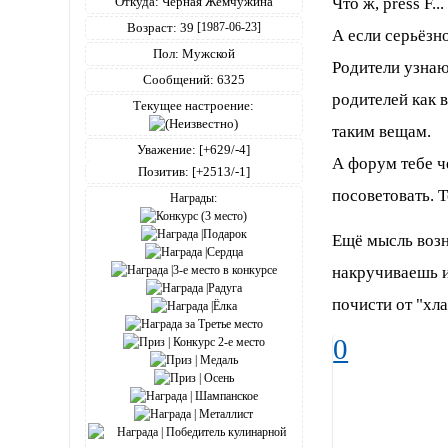
Что ж, press F...
Откуда:
Чёрная Жемчужина
Возраст:
39
[1987-06-23]
А если серьёзн
Пол:
Мужской
Родители узнаю
Сообщений:
6325
родителей как 
Текущее настроение:
таким вещам.
Уважение:
[+629/-4]
А форум тебе ч
Позитив:
[+2513/-1]
посоветовать. Т
Награды:
Ещё мысль возн
накручиваешь и
почисти от "хл
0