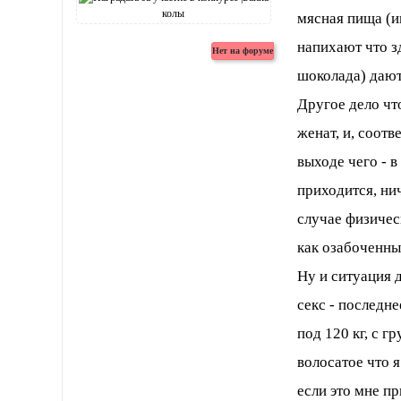
мясная пища (и
напихают что з
шоколада) дают
Другое дело что
женат, и, соотв
выходе чего - в
приходится, ни
случае физичес
как озабоченны
Ну и ситуация 
секс - последне
под 120 кг, с г
волосатое что 
если это мне пр