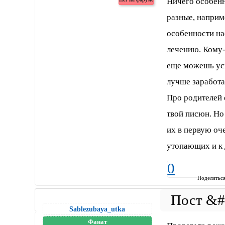
Ничего особенн
разные, наприм
особенности на
лечению. Кому-
еще можешь усп
лучше заработа
Про родителей 
твой писюн. Но 
их в первую оч
утопающих и к 
0
Поделитьс
Sablezubaya_utka
Фанат