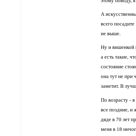
этому поводу, я
А искусственные
всего посадите
не выше.
Ну и вишенкой н
а есть такие, ч
состояние стоян
она тут не при 
заметит. В луч
По возрасту - я
все поздние, и 
дяде в 70 лет п
меня в 18 ничог