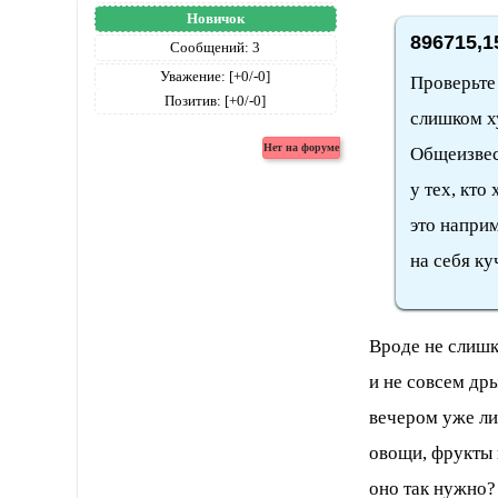
Новичок
896715,1
Сообщений:
3
Уважение:
[+0/-0]
Проверьте
Позитив:
[+0/-0]
слишком ху
Общеизвес
у тех, кто
это напри
на себя ку
Вроде не слишко
и не совсем др
вечером уже ли
овощи, фрукты 
оно так нужно?