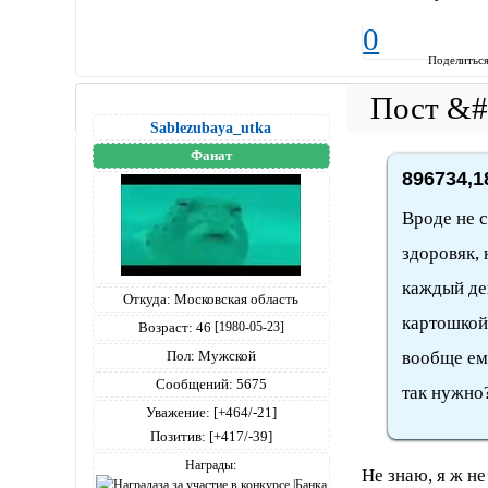
0
Поделитьс
Sablezubaya_utka
Фанат
896734,1
Вроде не с
здоровяк, 
каждый де
Откуда:
Московская область
картошкой,
Возраст:
46
[1980-05-23]
Пол:
Мужской
вообще ем 
Сообщений:
5675
так нужно
Уважение:
[+464/-21]
Позитив:
[+417/-39]
Награды:
Не знаю, я ж не