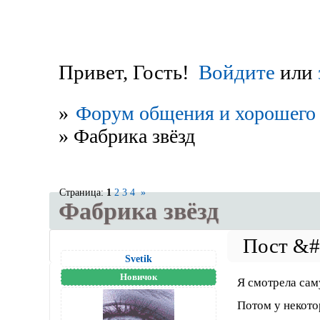
Привет, Гость!
Войдите
или
»
Форум общения и хорошего 
»
Фабрика звёзд
Страница:
1
2
3
4
»
Фабрика звёзд
Svetik
Новичок
Я смотрела са
Потом у некото