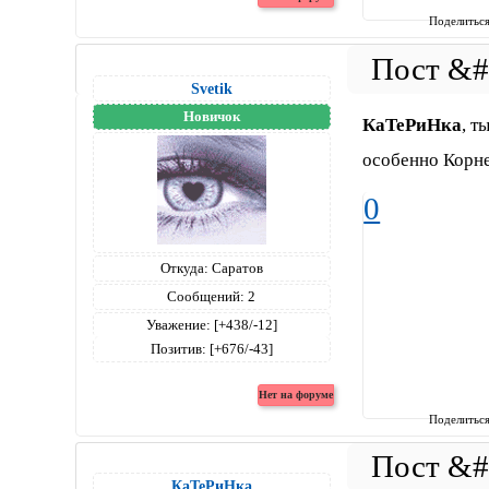
Поделитьс
Svetik
Новичок
КаТеРиНка
, т
особенно Корне
0
Откуда:
Саратов
Сообщений:
2
Уважение:
[+438/-12]
Позитив:
[+676/-43]
Поделитьс
КаТеРиНка