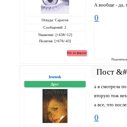
А вообще - да, 
0
Откуда:
Саратов
Сообщений:
2
Уважение:
[+438/-12]
Позитив:
[+676/-43]
Поделитьс
lesenok
Друг
а я смотрела по
вторую тож нем
а все, что посл
0