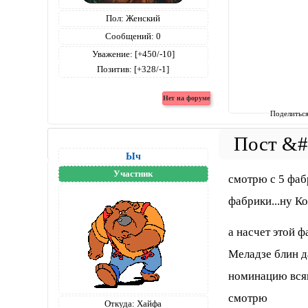
Пол:
Женский
Сообщений:
0
Уважение:
[+450/-10]
Позитив:
[+328/-1]
Поделитьс
Ыч
Участник
смотрю с 5 фаб
фабрики...ну К
а насчет этой ф
Меладзе блин д
номинацию всяк
смотрю
Откуда:
Хайфа