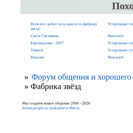
Пох
Всем кто любит хоть какую-то фабрику
Устаревшие т
звёзд!
Света Светикова.
Фан-клуб
Евровидение - 2007
Устаревшие т
Тимати.
Устаревшие т
Максим
Фан-клуб
»
Форум общения и хорошего 
»
Фабрика звёзд
Мы создаём живое общение 2006 - 2026
forum-people.ru
znakomstva.4bb.ru