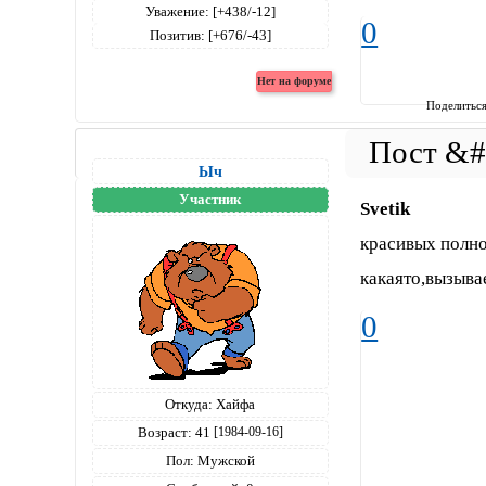
Уважение:
[+438/-12]
0
Позитив:
[+676/-43]
Поделитьс
Ыч
Участник
Svetik
красивых полно
какаято,вызывае
0
Откуда:
Хайфа
Возраст:
41
[1984-09-16]
Пол:
Мужской