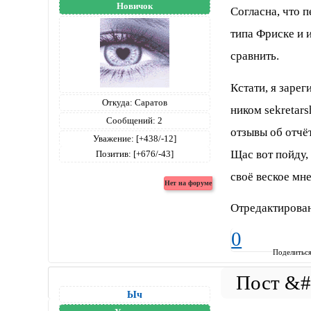
Новичок
Согласна, что п
типа Фриске и 
сравнить.
Кстати, я заре
Откуда:
Саратов
ником sekretar
Сообщений:
2
отзывы об отчё
Уважение:
[+438/-12]
Щас вот пойду,
Позитив:
[+676/-43]
своё веское мне
Отредактирован
0
Поделитьс
Ыч