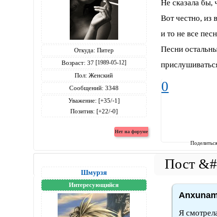
Не сказала бы, 
Вот честно, из 
и то не все песн
Песни остальны
Откуда:
Питер
Возраст:
37
[1989-05-12]
прислушиваться
Пол:
Женский
0
Сообщений:
3348
Уважение:
[+35/-1]
Позитив:
[+22/-0]
Поделитьс
Шмурзя
Интересующийся
Anxunam
Я смотрела