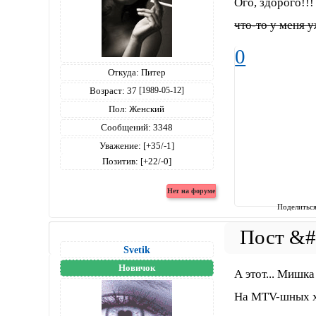
Ого, здорого!!!
что-то у меня 
0
Откуда:
Питер
Возраст:
37
[1989-05-12]
Пол:
Женский
Сообщений:
3348
Уважение:
[+35/-1]
Позитив:
[+22/-0]
Поделитьс
Svetik
Новичок
А этот... Мишка
На МTV-шных х