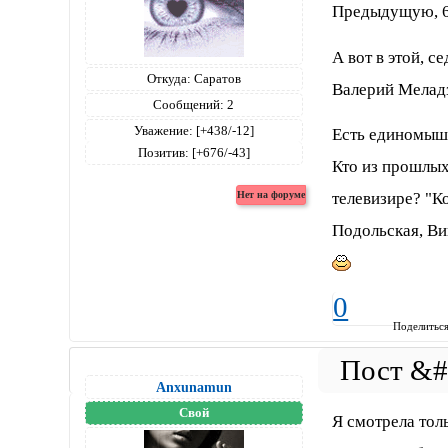
Предыдущую, 6-
А вот в этой, с
Откуда:
Саратов
Валерий Меладз
Сообщений:
2
Уважение:
[+438/-12]
Есть единомыш
Позитив:
[+676/-43]
Кто из прошлых
телевизире? "К
Подольская, Ви
0
Поделитьс
Anxunamun
Свой
Я смотрела толь