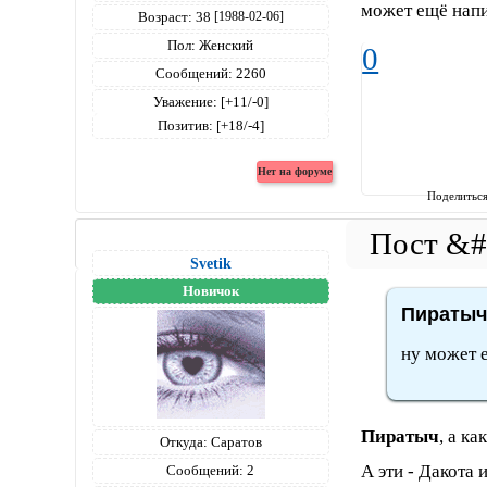
может ещё напи
Возраст:
38
[1988-02-06]
Пол:
Женский
0
Сообщений:
2260
Уважение:
[+11/-0]
Позитив:
[+18/-4]
Поделитьс
Svetik
Новичок
Пиратыч 
ну может 
Пиратыч
, а к
Откуда:
Саратов
А эти - Дакота 
Сообщений:
2