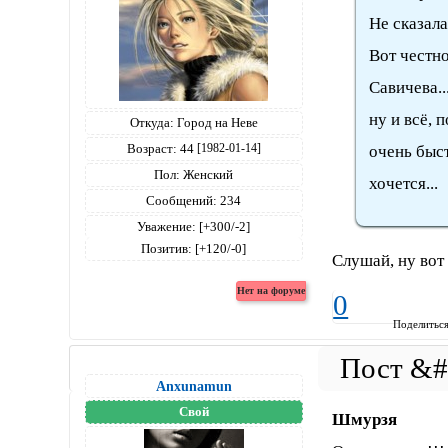
Не сказала
Вот честно
Савичева..
ну и всё, 
Откуда:
Город на Неве
Возраст:
44
[1982-01-14]
очень быст
Пол:
Женский
хочется...
Сообщений:
234
Уважение:
[+300/-2]
Позитив:
[+120/-0]
Слушай, ну вот 
0
Поделитьс
Anxunamun
Свой
Шмурзя