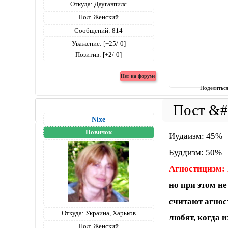
Откуда:
Даугавпилс
Пол:
Женский
Сообщений:
814
Уважение:
[+25/-0]
Позитив:
[+2/-0]
Поделитьс
Nixe
Новичок
Иудаизм: 45%
Буддизм: 50%
Агностицизм:
но при этом н
считают агност
Откуда:
Украина, Харьков
любят, когда и
Пол:
Женский