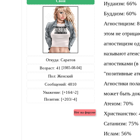
Свой
Иудаизм: 66%
Буддизм: 60%
Агностицизм: 86
этом не отрица
агностицизм одн
называют атеис
Откуда:
Саратов
агностиками (в
Возраст:
41
[1985-08-04]
"позитивные ат
Пол:
Женский
Агностики пола
Сообщений:
4810
Уважение:
[+164/-2]
может быть док
Позитив:
[+203/-4]
Атеизм: 70%
Христианство:
Сатанизм: 75%
Ислам: 56%