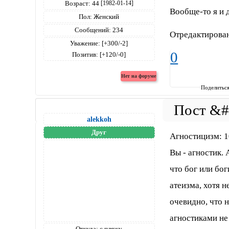
Возраст:
44
[1982-01-14]
Вообще-то я и д
Пол:
Женский
Сообщений:
234
Отредактирован
Уважение:
[+300/-2]
0
Позитив:
[+120/-0]
Поделитьс
alekkoh
Друг
Агностицизм: 
Вы - агностик. 
что бог или бо
атеизма, хотя н
очевидно, что н
агностиками не
Откуда:
с пляжу