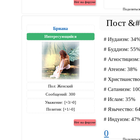
Поделитьс
Бриана
Интересующийся
# Иудаизм: 34
# Буддизм: 55
# Агностицизм
# Атеизм: 38%
# Христианство
Пол:
Женский
# Сатанизм: 1
Сообщений:
300
# Ислам: 35%
Уважение:
[+3/-0]
# Язычество: 6
Позитив:
[+1/-0]
# Индуизм: 47
0
Поделитьс