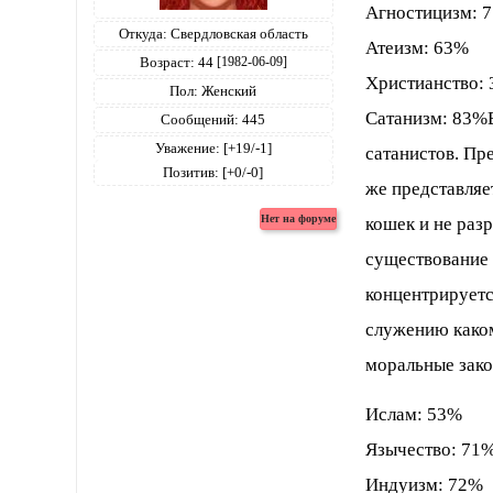
Агностицизм: 
Откуда:
Свердловская область
Атеизм: 63%
Возраст:
44
[1982-06-09]
Христианство:
Пол:
Женский
Сатанизм: 83%
Сообщений:
445
Уважение:
[+19/-1]
сатанистов. Пр
Позитив:
[+0/-0]
же представляе
кошек и не разр
существование 
концентрируетс
служению каком
моральные зако
Ислам: 53%
Язычество: 71
Индуизм: 72%