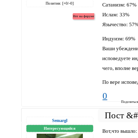
Позитив:
[+0/-0]
Сатанизм: 67%
Ислам: 33%
Язычество: 57
Индуизм: 69%
Ваши убеждение
исповедуете ин
чего, вполне в
По вере испове
0
Поделитьс
Semargl
Интересующийся
Вот,что вышло: