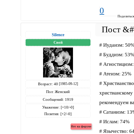
0
Поделитьс
Silence
Свой
# Иудаизм: 50
# Буддизм: 53
# Агностицизм
# Атеизм: 25%
# Христианств
Возраст:
40
[1985-09-12]
Пол:
Женский
христианскому 
Сообщений:
1919
рекомендуем ва
Уважение:
[+10/-0]
# Сатанизм: 13
Позитив:
[+2/-0]
# Ислам: 74%
# Язычество: 6