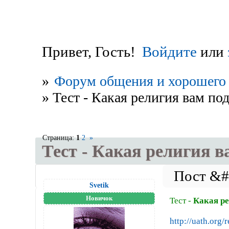
Привет, Гость!
Войдите
или
»
Форум общения и хорошего 
»
Тест - Какая религия вам по
Страница:
1
2
»
Тест - Какая религия в
Svetik
Новичок
Тест -
Какая р
http://uath.org/