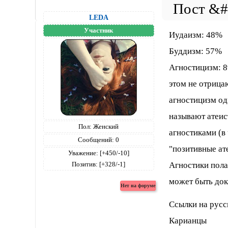
LEDA
Участник
Иудаизм: 48%
Буддизм: 57%
Агностицизм: 89
этом не отрица
агностицизм одн
называют атеис
Пол:
Женский
агностиками (в
Сообщений:
0
"позитивные ат
Уважение:
[+450/-10]
Агностики пола
Позитив:
[+328/-1]
может быть док
Ссылки на русс
Карианцы