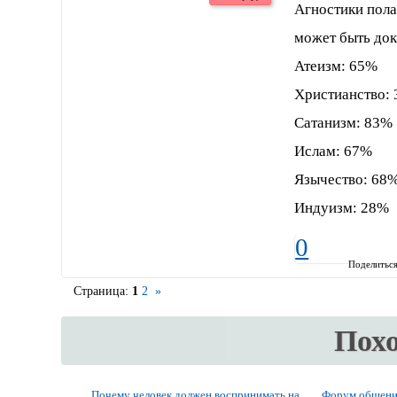
Агностики пола
может быть док
Атеизм: 65%
Христианство:
Сатанизм: 83%
Ислам: 67%
Язычество: 68
Индуизм: 28%
0
Поделитьс
Страница:
1
2
»
Пох
Почему человек должен воспринимать на
Форум общени