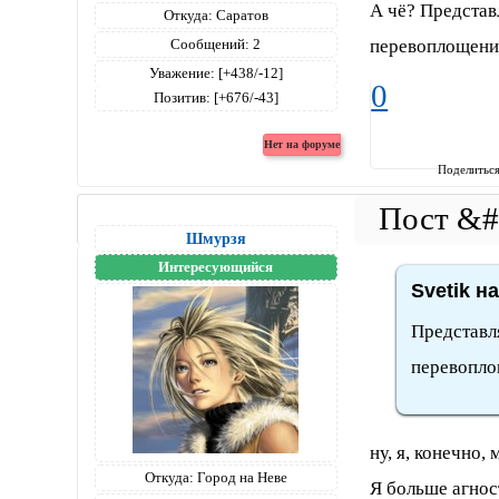
А чё? Представ
Откуда:
Саратов
перевоплощения
Сообщений:
2
Уважение:
[+438/-12]
0
Позитив:
[+676/-43]
Поделитьс
Шмурзя
Интересующийся
Svetik н
Представля
перевоплощ
ну, я, конечно,
Откуда:
Город на Неве
Я больше агнос