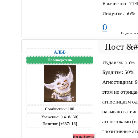
Язычество: 71
Индуизм: 56%
0
Поделитьс
АЛЬБ
Наблюдатель
Иудаизм: 55%
Буддизм: 50%
Агностицизм: 96
этом не отрица
агностицизм одн
Сообщений:
100
называют атеис
Уважение:
[+416/-30]
агностиками (в
Позитив:
[+687/-16]
"позитивные ат