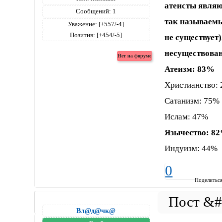
атеисты являю
Сообщений:
1
так называемы
Уважение:
[+557/-4]
Позитив:
[+454/-5]
не существует
несуществован
Атеизм: 83%
Христианство:
Сатанизм: 75%
Ислам: 47%
Язычество: 8
Индуизм: 44%
0
Поделитьс
Вл@д@чк@