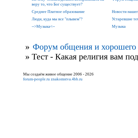
веру то, что Бог существует?
Среднее Платное образование
Новости нашег
Люди, куда мы все "плывем"?
Устаревшие т
-->Музыка<--
Музыка
»
Форум общения и хорошего 
»
Тест - Какая религия вам по
Мы создаём живое общение 2006 - 2026
forum-people.ru
znakomstva.4bb.ru