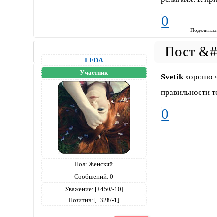
0
Поделитьс
LEDA
Участник
Svetik
хорошо чт
правильности тес
0
Пол:
Женский
Сообщений:
0
Уважение:
[+450/-10]
Позитив:
[+328/-1]