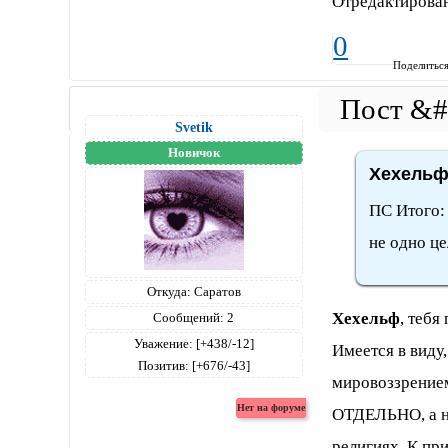
Отредактирован
0
Поделитьс
Svetik
Новичок
Хехельф 
ПС Итого: 
не одно ц
Откуда:
Саратов
Хехельф
, тебя
Сообщений:
2
Уважение:
[+438/-12]
Имеется в виду
Позитив:
[+676/-43]
мировоззрением
ОТДЕЛЬНО, а не
религиях. К пр