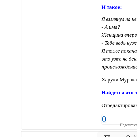
И такое:
Я взглянул на не
- А имя?
Женщина впервы
- Тебе ведь нуж
Я тоже покачал
это уже не ден
происхождение 
Харуки Мурака
Найдется что-
Отредактирован
0
Поделитьс