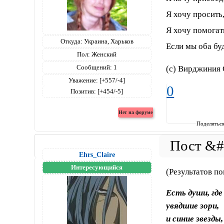
Я хочу просить,
Я хочу помогать
Откуда:
Украина, Харьков
Если мы оба бу
Пол:
Женский
Сообщений:
1
(с) Вирджиния 
Уважение:
[+557/-4]
0
Позитив:
[+454/-5]
Поделитьс
Ehrs_Claire
Интересующийся
(Результатов по
Есть души, гд
увядшие зори,
и синие звезды,