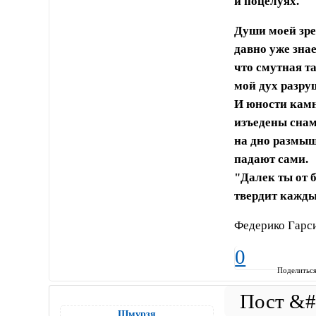
и поцелуях.
Души моей зре
давно уже знае
что смутная т
мой дух разру
И юности кам
изъедены снам
на дно размы
падают сами.
"Далек ты от б
твердит кажды
Федерико Гарс
0
Поделитьс
Шмурзя