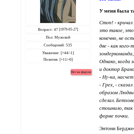
У меня была т
Стоп! - кричал 
Возраст:
47
это такое, это
[1979-05-27]
Пол:
Мужской
конечно, не ос
Сообщений:
535
две - как кого-
Уважение:
[+44/-1]
зондеркоманда,
Позитив:
[+11/-0]
Однако, когда 
и доктор Брано
- Ну-ка, насчет
- Грех, - сказа
образом Людвиг
сделал. Бетхов
стошнило, так 
форме почки.
Энтони Берджес