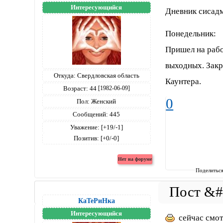
Интересующийся
Дневник сисад
Понедельник:
Пришел на рабо
выходных. Закр
Откуда:
Свердловская область
Каунтера.
Возраст:
44
[1982-06-09]
0
Пол:
Женский
Сообщений:
445
Уважение:
[+19/-1]
Позитив:
[+0/-0]
Поделитьс
КаТеРиНка
Интересующийся
сейчас смот