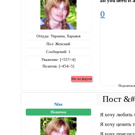
all you need is 
0
Откуда:
Украина, Харьков
Пол:
Женский
Сообщений:
1
Уважение:
[+557/-4]
Позитив:
[+454/-5]
Поделитьс
Nixe
Новичок
Я хочу любить т
Я хочу ценить 
Я хочу присоеди