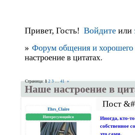
Привет, Гость!
Войдите
или
»
Форум общения и хорошего 
настроение в цитатах.
Страница:
1
2
3
…
41
»
Наше настроение в цит
Ehrs_Claire
Интересующийся
Иногда, кто-то
собственное с
это сами.