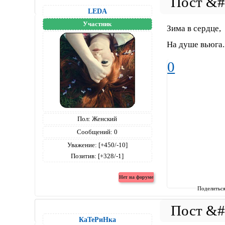
LEDA
Участник
Зима в сердце,
На душе вьюга..
0
Пол:
Женский
Сообщений:
0
Уважение:
[+450/-10]
Позитив:
[+328/-1]
Поделитьс
КаТеРиНка