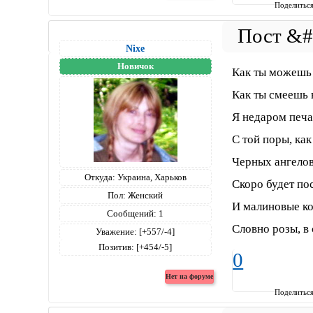
Поделитьс
Nixe
Новичок
Как ты можешь 
Как ты смеешь 
Я недаром печа
С той поры, как
Черных ангелов
Откуда:
Украина, Харьков
Скоро будет по
Пол:
Женский
И малиновые ко
Сообщений:
1
Словно розы, в 
Уважение:
[+557/-4]
Позитив:
[+454/-5]
0
Поделитьс