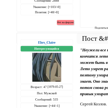
Сообщений:
2888
Уважение:
[+103/-0]
Позитив:
[+48/-0]
Поделитьс
Ehrs_Claire
Интересующийся
"Неужели все 
кончится лето
может быть ве
Лето умрет ра
поэтому умира
знает. Оно зна
Возраст:
47
потом снова ро
[1979-05-27]
Пол:
Мужской
привык умирать
Сообщений:
535
Сергей Козлов.
Уважение:
[+44/-1]