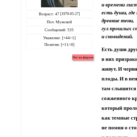
и времени лис
есть души, где
Возраст:
47
[1979-05-27]
древние тени,
Пол:
Мужской
гул прошлых с
Сообщений:
535
и сновидений.
Уважение:
[+44/-1]
Позитив:
[+11/-0]
Есть души дру
в них призрак
живут. И черв
плоды. И в не
там слышится 
сожженного кр
который проли
как темные ст
не помня о ст