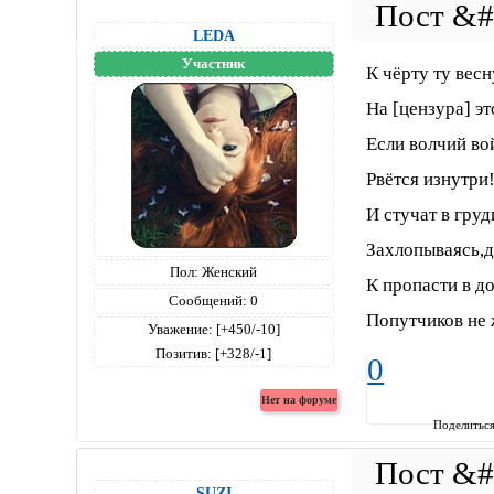
LEDA
Участник
К чёрту ту весн
На [цензура] эт
Если волчий во
Рвётся изнутри
И стучат в груд
Захлопываясь,д
Пол:
Женский
К пропасти в д
Сообщений:
0
Попутчиков не 
Уважение:
[+450/-10]
Позитив:
[+328/-1]
0
Поделитьс
SUZI