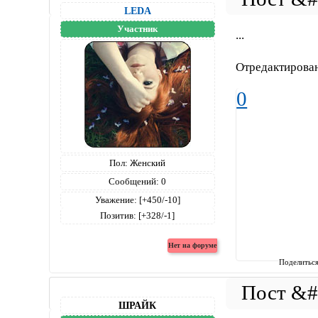
LEDA
Участник
...
Отредактирован
0
Пол:
Женский
Сообщений:
0
Уважение:
[+450/-10]
Позитив:
[+328/-1]
Поделитьс
ШРАЙК