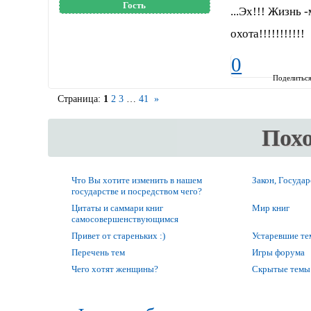
Гость
...Эх!!! Жизнь -
охота!!!!!!!!!!!
0
Поделитьс
Страница:
1
2
3
…
41
»
Пох
Что Вы хотите изменить в нашем
Закон, Государ
государстве и посредством чего?
Цитаты и саммари книг
Мир книг
самосовершенствующимся
Привет от стареньких :)
Устаревшие т
Перечень тем
Игры форума
Чего хотят женщины?
Скрытые темы