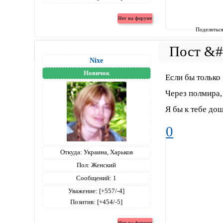
Поделитьс
Nixe
Новичок
Если бы тольк
Через полмира,
Я бы к тебе дош
0
Откуда:
Украина, Харьков
Пол:
Женский
Сообщений:
1
Уважение:
[+557/-4]
Позитив:
[+454/-5]