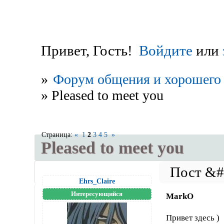
Привет, Гость!
Войдите
или
»
Форум общения и хорошего 
»
Pleased to meet you
Страница:
«
1
2
3
4
5
»
Pleased to meet you
Ehrs_Claire
Интересующийся
MarkO
Привет здесь )