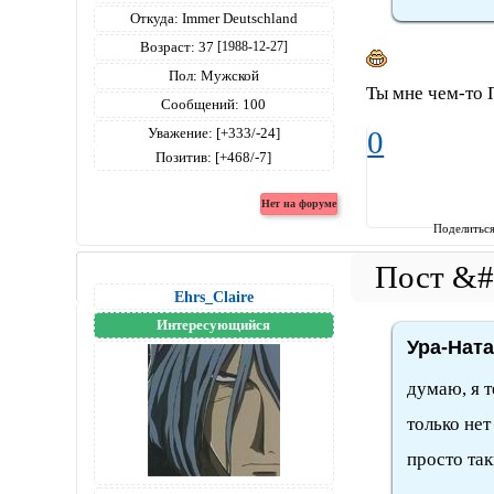
Откуда:
Immer Deutschland
Возраст:
37
[1988-12-27]
Пол:
Мужской
Ты мне чем-то 
Сообщений:
100
Уважение:
[+333/-24]
0
Позитив:
[+468/-7]
Поделитьс
Ehrs_Claire
Интересующийся
Ура-Ната
думаю, я те
только нет
просто такм 