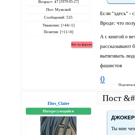
Возраст:
47
[1979-05-27]
Пол:
Мужской
Если "здесь" - 
Сообщений:
535
Вроде: что полу
Уважение:
[+44/-1]
Позитив:
[+11/-0]
А с книгой о в
рассказывают бе
вытягивать люд
фашистов
0
Поделитьс
Ehrs_Claire
Интересующийся
ДЖОКЕР 
Ты мне че