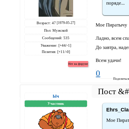
поряде...
Возраст:
47
[1979-05-27]
Мое Пиратычу 
Пол:
Мужской
Ладно, всем спа
Сообщений:
535
Уважение:
[+44/-1]
До завтра, наде
Позитив:
[+11/-0]
Всем удачи!
0
Поделитьс
Ыч
Участник
Ehrs_Cla
Мое Пира