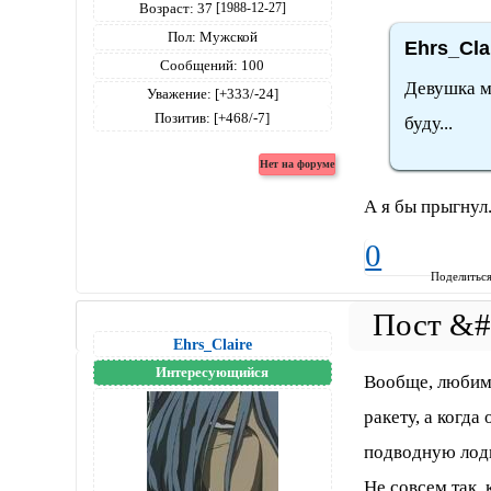
Возраст:
37
[1988-12-27]
Пол:
Мужской
Ehrs_Cla
Сообщений:
100
Девушка м
Уважение:
[+333/-24]
Позитив:
[+468/-7]
буду...
А я бы прыгнул
0
Поделитьс
Ehrs_Claire
Интересующийся
Вообще, любимо
ракету, а когда
подводную лодк
Не совсем так, 