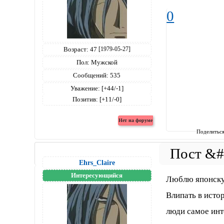
0
Возраст:
47
[1979-05-27]
Пол:
Мужской
Сообщений:
535
Уважение:
[+44/-1]
Позитив:
[+11/-0]
Поделитьс
Ehrs_Claire
Интересующийся
Люблю японску
Влипать в исто
люди самое инте