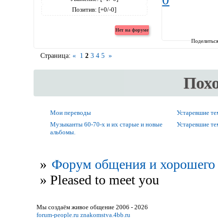
Позитив:
[+0/-0]
Поделитьс
Страница:
«
1
2
3
4
5
»
Пох
Мои переводы
Устаревшие т
Музыканты 60-70-х и их старые и новые
Устаревшие т
альбомы.
»
Форум общения и хорошего 
»
Pleased to meet you
Мы создаём живое общение 2006 - 2026
forum-people.ru
znakomstva.4bb.ru