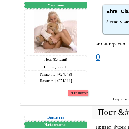
Участник
Ehrs_Cla
Легко увле
это интересно..
0
Пол:
Женский
Сообщений:
0
Уважение:
[+249/-8]
Позитив:
[+271/-11]
Поделитьс
Бригитта
Наблюдатель
Привет) будем 