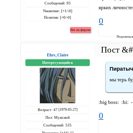
Сообщений:
95
ярких личносте
Уважение:
[+1/-0]
Позитив:
[+0/-0]
0
Поделитьс
Ehrs_Claire
Интересующийся
Пиратыч 
мы терь б
:big boss: :hi:
Возраст:
47
[1979-05-27]
0
Пол:
Мужской
Сообщений:
535
Уважение:
[+44/-1]