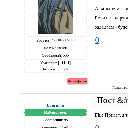
А раньше мы з
Если нет, черто
заделаем - буд
0
Возраст:
47
[1979-05-27]
Пол:
Мужской
Сообщений:
535
Уважение:
[+44/-1]
Позитив:
[+11/-0]
Поделитьс
Бригитта
Наблюдатель
Fire
Привет, я 
Сообщений:
95
0
Уважение:
[+1/-0]