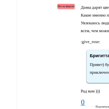
Дамы дарят цв
Какие именно п
Увлекаюсь людь
всем, чем можн
:give_rose:
Бригитта
Привет) б
приключен
Рад вам )))
0
Поделитьс