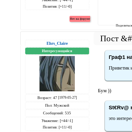
Позитив:
[+11/-0]
Поделитьс
Ehrs_Claire
Интересующийся
Граф1 на
Приветик 
Бум ))
Возраст:
47
[1979-05-27]
Пол:
Мужской
St€Rv@ н
Сообщений:
535
это интер
Уважение:
[+44/-1]
Позитив:
[+11/-0]