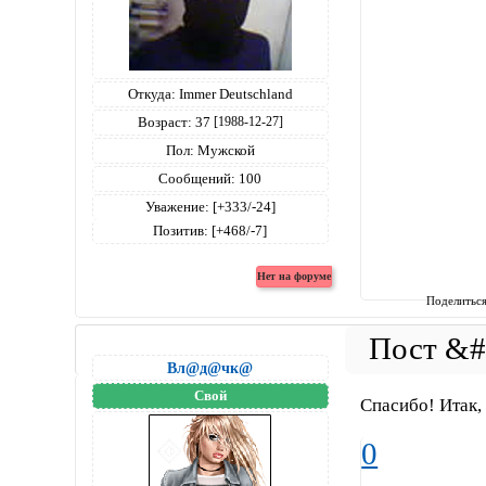
Откуда:
Immer Deutschland
Возраст:
37
[1988-12-27]
Пол:
Мужской
Сообщений:
100
Уважение:
[+333/-24]
Позитив:
[+468/-7]
Поделитьс
Вл@д@чк@
Свой
Спасибо! Итак,
0