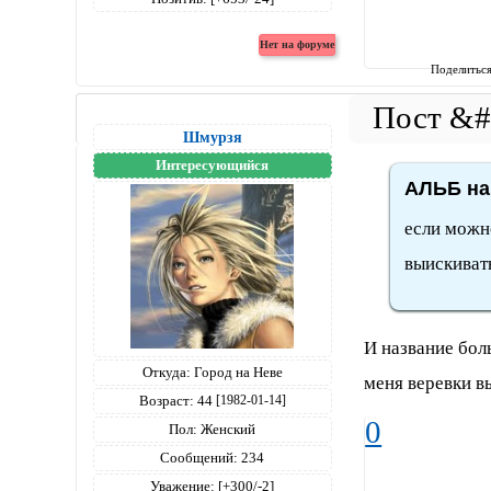
Поделитьс
Шмурзя
Интересующийся
АЛЬБ на
если можн
выискиват
И название боль
Откуда:
Город на Неве
меня веревки в
Возраст:
44
[1982-01-14]
0
Пол:
Женский
Сообщений:
234
Уважение:
[+300/-2]