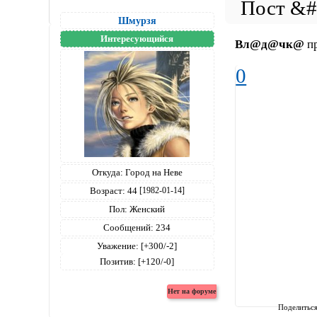
Шмурзя
Интересующийся
Вл@д@чк@
пр
0
Откуда:
Город на Неве
Возраст:
44
[1982-01-14]
Пол:
Женский
Сообщений:
234
Уважение:
[+300/-2]
Позитив:
[+120/-0]
Поделитьс