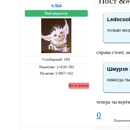
АЛЬБ
Наблюдатель
Ledocool
только мед
справа стоит, 
Сообщений:
100
Уважение:
[+416/-30]
Шмурзя 
Позитив:
[+687/-16]
никогда т
теперь ты верё
0
Поделитьс