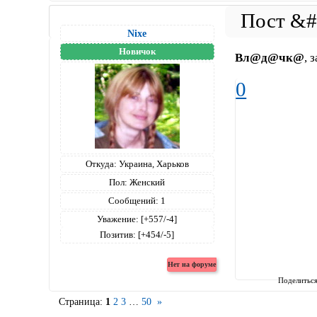
Nixe
Новичок
Вл@д@чк@
, 
0
Откуда:
Украина, Харьков
Пол:
Женский
Сообщений:
1
Уважение:
[+557/-4]
Позитив:
[+454/-5]
Поделитьс
Страница:
1
2
3
…
50
»