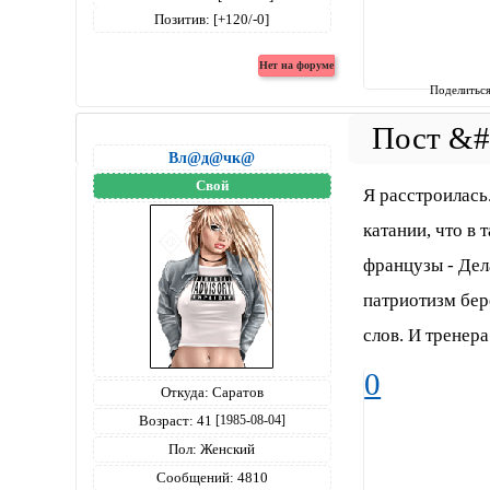
Позитив:
[+120/-0]
Поделитьс
Вл@д@чк@
Свой
Я расстроилась
катании, что в
французы - Дел
патриотизм бер
слов. И тренер
0
Откуда:
Саратов
Возраст:
41
[1985-08-04]
Пол:
Женский
Сообщений:
4810