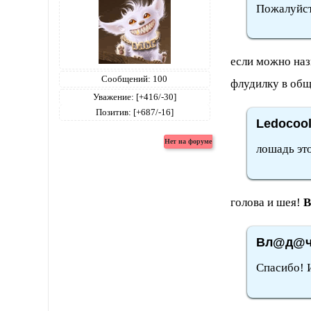
Пожалуйст
если можно наз
Сообщений:
100
флудилку в об
Уважение:
[+416/-30]
Позитив:
[+687/-16]
Ledocool
лошадь это
голова и шея!
В
Вл@д@чк
Спасибо! И