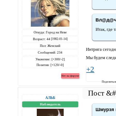
Вл@д@чк
Итак, где 
Откуда:
Город на Неве
Возраст:
44
[1982-01-14]
Пол:
Женский
Интрига сегодн
Сообщений:
234
Мы будем следи
Уважение:
[+300/-2]
Позитив:
[+120/-0]
+2
Поделитьс
АЛЬБ
Наблюдатель
Шмурзя 