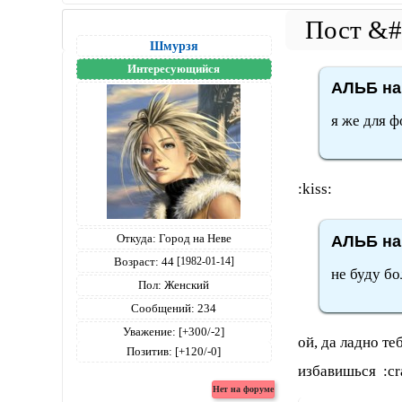
Шмурзя
Интересующийся
АЛЬБ на
я же для ф
:kiss:
Откуда:
Город на Неве
АЛЬБ на
Возраст:
44
[1982-01-14]
не буду б
Пол:
Женский
Сообщений:
234
Уважение:
[+300/-2]
ой, да ладно те
Позитив:
[+120/-0]
избавишься :cr