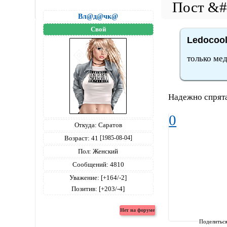
Вл@д@чк@
Свой
Ledocool
только мед
Надежно спрята
0
Откуда:
Саратов
Возраст:
41
[1985-08-04]
Пол:
Женский
Сообщений:
4810
Уважение:
[+164/-2]
Позитив:
[+203/-4]
Поделитьс