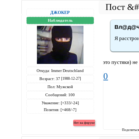
ДЖОКЕР
Наблюдатель
Вл@д@чк
Я расстро
это пустяки) не
Откуда:
Immer Deutschland
0
Возраст:
37
[1988-12-27]
Пол:
Мужской
Сообщений:
100
Уважение:
[+333/-24]
Позитив:
[+468/-7]
Поделитьс