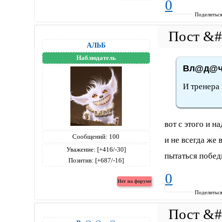
0
Поделитьс
АЛЬБ
Наблюдатель
Вл@д@чк
И тренера 
вот с этого и н
Сообщений:
100
и не всегда же 
Уважение:
[+416/-30]
пытаться побед
Позитив:
[+687/-16]
0
Поделитьс