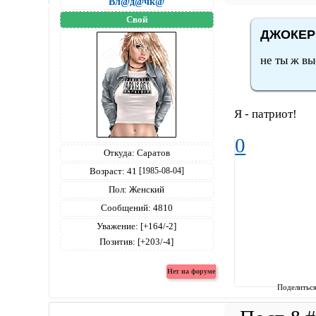
Вл@д@чк@
Свой
ДЖОКЕР 
не ты ж вы
Я - патриот!
0
Откуда:
Саратов
Возраст:
41
[1985-08-04]
Пол:
Женский
Сообщений:
4810
Уважение:
[+164/-2]
Позитив:
[+203/-4]
Поделитьс