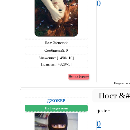
0
Пол:
Женский
Сообщений:
0
Уважение:
[+450/-10]
Позитив:
[+328/-1]
Поделитьс
ДЖОКЕР
Наблюдатель
:jester:
0