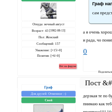
Граф нап
сам предст
Откуда:
вечный август
Возраст:
43
[1982-08-13]
а я очень хорош
Пол:
Женский
и рада, чо пони
Сообщений:
157
0
Уважение:
[+15/-0]
Позитив:
[+6/-0]
Поделитьс
Граф
Для друзей:
Отменное :-)
дерзкая те по б
Свой
пнимаю как тебе
приятное!!!! )))