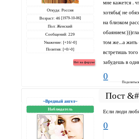
мне кажется . ч
Откуда:
Россия
хотябы( не обяз
Возраст:
46
[1979-10-06]
на близком рас
Пол:
Женский
обаянием:)))гла
Сообщений:
229
том же...а жит
Уважение:
[+16/-0]
Позитив:
[+0/-0]
встретишь того
забудешь в оди
0
Поделитьс
~Вредный ангел~
Наблюдатель
Если люди любя
0