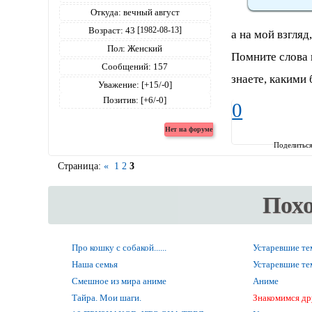
Откуда:
вечный август
Возраст:
43
[1982-08-13]
а на мой взгляд
Пол:
Женский
Помните слова п
Сообщений:
157
знаете, какими
Уважение:
[+15/-0]
Позитив:
[+6/-0]
0
Поделитьс
Страница:
«
1
2
3
Пох
Про кошку с собакой......
Устаревшие т
Наша семья
Устаревшие т
Смешное из мира аниме
Аниме
Тайра. Мои шаги.
Знакомимся др