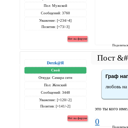
Пол:
Мужской
Сообщений:
3760
Уважение:
[+234/-4]
Позитив:
[+73/-3]
Поделитьс
Derzk@Я
Свой
Граф нап
Откуда:
Самара сити
Пол:
Женский
любовь на 
Сообщений:
3448
Уважение:
[+120/-2]
Позитив:
[+141/-2]
это ты кого им
0
Поделитьс