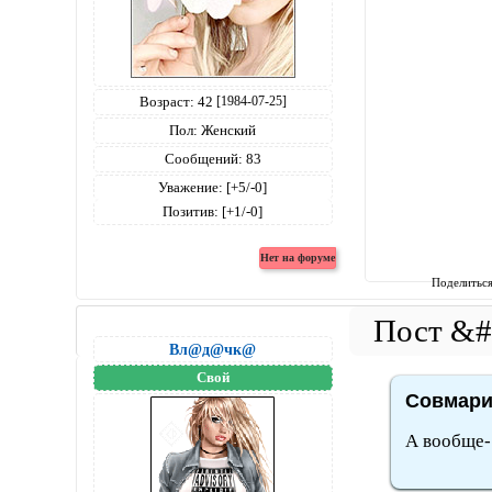
Возраст:
42
[1984-07-25]
Пол:
Женский
Сообщений:
83
Уважение:
[+5/-0]
Позитив:
[+1/-0]
Поделитьс
Вл@д@чк@
Свой
Совмари 
А вообще-