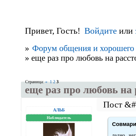
Привет, Гость!
Войдите
или
»
Форум общения и хорошего 
»
еще раз про любовь на расст
Страница:
«
1
2
3
еще раз про любовь на 
АЛЬБ
Наблюдатель
Совмари 
ладно...че