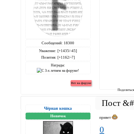
Сообщений:
18300
Уважение:
[+1435/-45]
Позитив:
[+1162/-7]
Награды:
Поделитьс
Чёрная кошка
Новичок
привет
0