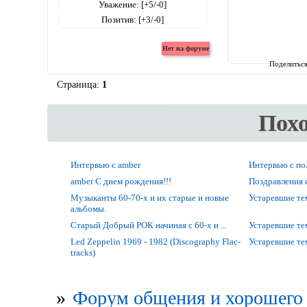
Уважение:
[+5/-0]
Позитив:
[+3/-0]
Поделитьс
Страница:
1
Пох
Интервью с amber
Интервью с по
amber С днем рождения!!!
Поздравления 
Музыканты 60-70-х и их старые и новые
Устаревшие т
альбомы.
Старый Добрый РОК начиная с 60-х и ...
Устаревшие т
Led Zeppelin 1969 - 1982 (Discography Flac-
Устаревшие т
tracks)
»
Форум общения и хорошего 