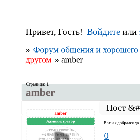
Привет, Гость!
Войдите
или
»
Форум общения и хорошего 
другом
»
amber
Страница:
1
amber
amber
Администратор
Вот и я добрался до
0