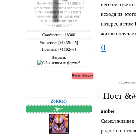
него не ответит
исходя из этого
интерес в этом 
жизни получает
Сообщений:
18300
Уважение:
[+1435/-45]
0
Позитив:
[+1162/-7]
Награды:
Поделитьс
ZoRRo:)
Друг
amber
Смысл жизни в 
радости и отча