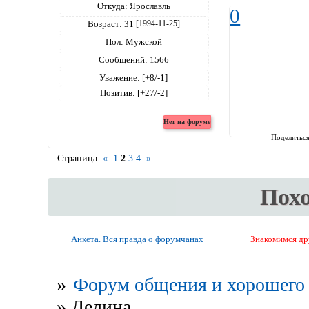
Откуда:
Ярославль
0
Возраст:
31
[1994-11-25]
Пол:
Мужской
Сообщений:
1566
Уважение:
[+8/-1]
Позитив:
[+27/-2]
Поделитьс
Страница:
«
1
2
3
4
»
Пох
Анкета. Вся правда о форумчанах
Знакомимся др
»
Форум общения и хорошего 
»
Делина