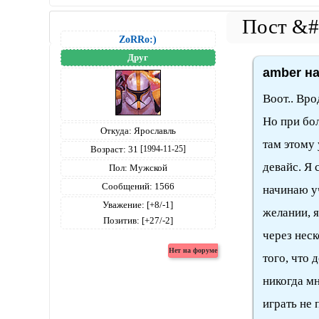
ZoRRo:)
Друг
amber на
Воот.. Вро
Но при бо
Откуда:
Ярославль
там этому 
Возраст:
31
[1994-11-25]
девайс. Я 
Пол:
Мужской
Сообщений:
1566
начинаю у
Уважение:
[+8/-1]
желании, 
Позитив:
[+27/-2]
через неск
того, что 
никогда мн
играть не 