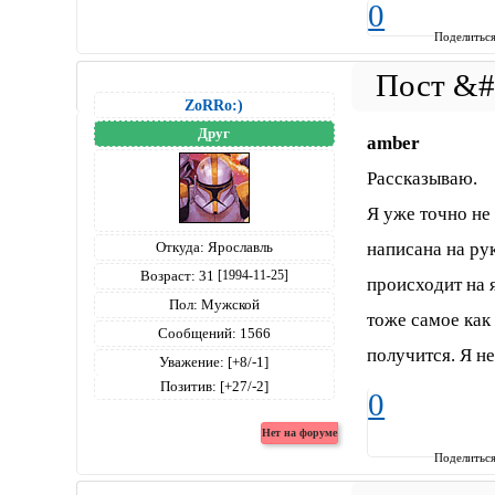
0
Поделитьс
ZoRRo:)
Друг
amber
Рассказываю.
Я уже точно не
написана на ру
Откуда:
Ярославль
Возраст:
31
[1994-11-25]
происходит на я
Пол:
Мужской
тоже самое как
Сообщений:
1566
получится. Я н
Уважение:
[+8/-1]
Позитив:
[+27/-2]
0
Поделитьс