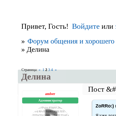
Привет, Гость!
Войдите
или
»
Форум общения и хорошего 
»
Делина
Страница:
«
1
2
3
4
»
Делина
amber
Администратор
ZoRRo:) 
Я уже дохр