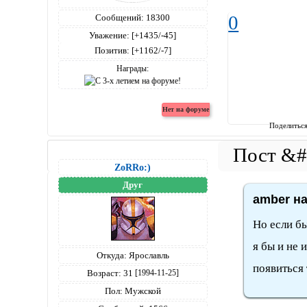
0
Сообщений:
18300
Уважение:
[+1435/-45]
Позитив:
[+1162/-7]
Награды:
Поделитьс
ZoRRo:)
Друг
amber на
Но если бы
я бы и не 
Откуда:
Ярославль
появиться
Возраст:
31
[1994-11-25]
Пол:
Мужской