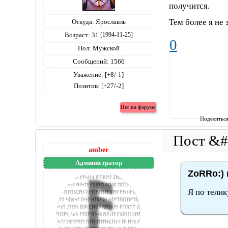
получится.
Тем более я не 
Откуда:
Ярославль
Возраст:
31
[1994-11-25]
0
Пол:
Мужской
Сообщений:
1566
Уважение:
[+8/-1]
Позитив:
[+27/-2]
Поделитьс
amber
Администратор
ZoRRo:) 
Я по телик