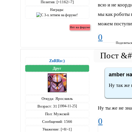
Позитив:
[+1162/-7]
всю и не коорд
Награды:
мы как роботы 
можем поступит
0
Поделитьс
ZoRRo:)
Друг
amber на
Ну так же 
Откуда:
Ярославль
Возраст:
31
[1994-11-25]
Ну ты же не зн
Пол:
Мужской
0
Сообщений:
1566
Уважение:
[+8/-1]