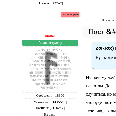
Позитив:
[+27/-2]
Поделитьс
amber
Администратор
ZoRRo:) 
Ну ты же н
Ну почему же? О
на потом. Да я 
случиться, но е
Сообщений:
18300
что будет пото
Уважение:
[+1435/-45]
Позитив:
[+1162/-7]
течению, потом
Награды: