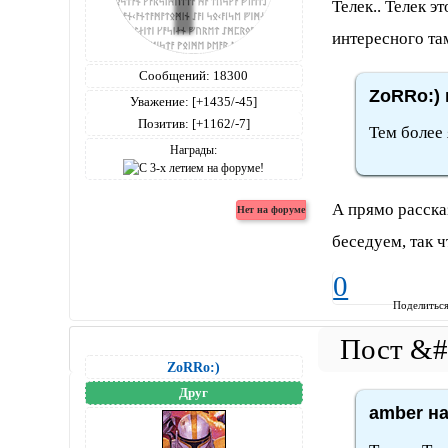
Телек.. Телек э
интересного та
Сообщений:
18300
ZoRRo:) 
Уважение:
[+1435/-45]
Позитив:
[+1162/-7]
Тем более 
Награды:
А прямо расска
беседуем, так ч
0
Поделитьс
ZoRRo:)
Друг
amber на