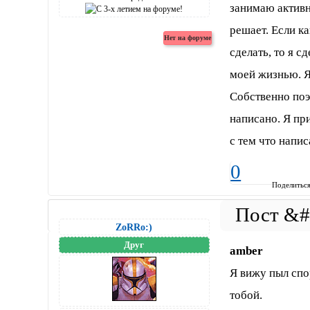
занимаю активн
решает. Если ка
сделать, то я 
моей жизнью. Я 
Собственно поэ
написано. Я пр
с тем что напис
0
Поделитьс
ZoRRo:)
Друг
amber
Я вижу пыл спор
тобой.