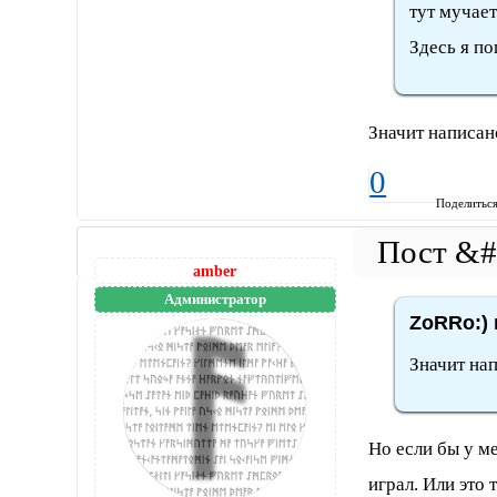
тут мучает
Здесь я п
Значит написан
0
Поделитьс
amber
Администратор
ZoRRo:) 
Значит нап
Но если бы у ме
играл. Или это