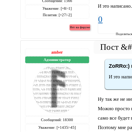
Сообщений:
1566
И это написано
Уважение:
[+8/-1]
Позитив:
[+27/-2]
0
Поделитьс
amber
Администратор
ZoRRo:) 
И это нап
Ну так же не и
Можно просто в
само все будет
Сообщений:
18300
Поэтому мне раз
Уважение:
[+1435/-45]