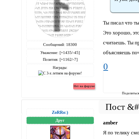
Ты писал что ты
Это хорошо, это
считаешь. Ты п
Сообщений:
18300
объясняешь поч
Уважение:
[+1435/-45]
Позитив:
[+1162/-7]
0
Награды:
Поделитьс
ZoRRo:)
Друг
amber
Я по телику смо