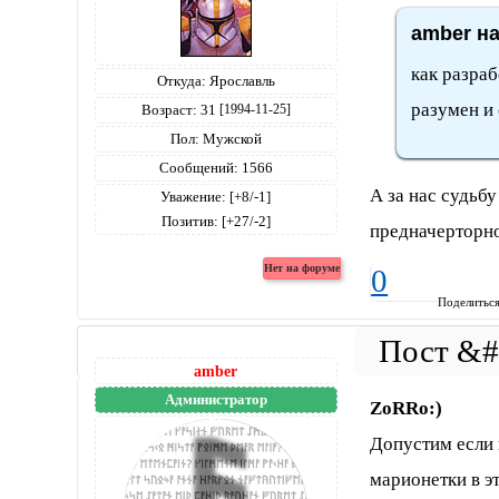
amber на
как разраб
Откуда:
Ярославль
разумен и
Возраст:
31
[1994-11-25]
Пол:
Мужской
Сообщений:
1566
А за нас судьбу
Уважение:
[+8/-1]
Позитив:
[+27/-2]
предначерторно
0
Поделитьс
amber
Администратор
ZoRRo:)
Допустим если 
марионетки в э