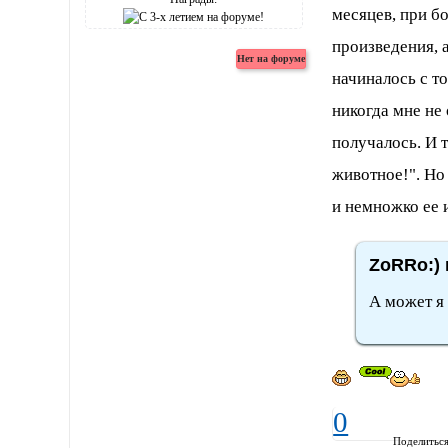
месяцев, при б
произведения, а
начиналось с то
никогда мне не
получалось. И 
животное!". Но
и немножко ее 
ZoRRo:) 
А может я
0
Поделитьс