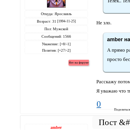
Телек.. Тел
Откуда:
Ярославль
Возраст:
31
[1994-11-25]
Не зло.
Пол:
Мужской
Сообщений:
1566
amber на
Уважение:
[+8/-1]
А прямо р
Позитив:
[+27/-2]
просто бес
Расскажу потом
Я уважаю что т
0
Поделитьс
amber