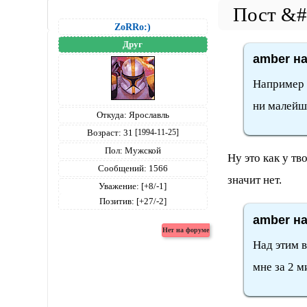
ZoRRo:)
Друг
amber на
Например я
ни малейш
Откуда:
Ярославль
Возраст:
31
[1994-11-25]
Пол:
Мужской
Ну это как у тв
Сообщений:
1566
значит нет.
Уважение:
[+8/-1]
Позитив:
[+27/-2]
amber на
Над этим 
мне за 2 м