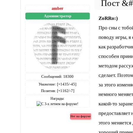
amber
Администратор
ZoRRo:)
Про сны с тобой
поводу игры, я 
как разработчик
способен прини
методом рассуж
сделает. Поэтом
Сообщений:
18300
Уважение:
[+1435/-45]
за этого измен
Позитив:
[+1162/-7]
немного меняетс
Награды:
какой-то заран
предоставляет 
этого меняется
хороший пример