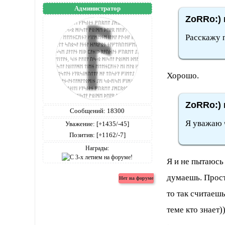
Администратор
ZoRRo:) 
Расскажу 
Хорошо.
ZoRRo:) 
Сообщений:
18300
Я уважаю 
Уважение:
[+1435/-45]
Позитив:
[+1162/-7]
Награды:
Я и не пытаюсь
думаешь. Просто
то так считаешь
теме кто знает)