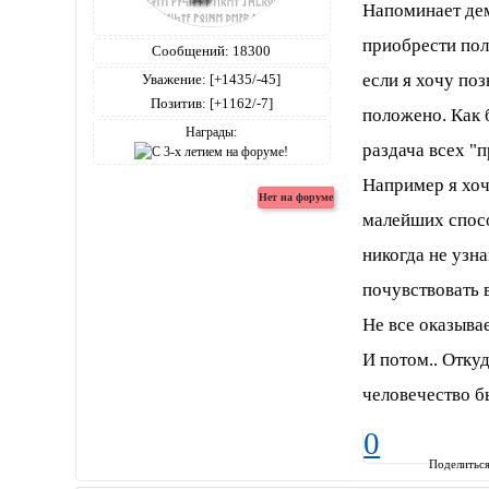
Напоминает дем
приобрести по
Сообщений:
18300
если я хочу поз
Уважение:
[+1435/-45]
Позитив:
[+1162/-7]
положено. Как 
Награды:
раздача всех "п
Например я хочу
малейших спосо
никогда не узна
почувствовать в
Не все оказывае
И потом.. Отку
человечество бь
0
Поделитьс