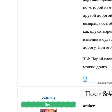
по которой нам
другой дорогой,
возвращаюсь об
как одухотворе
изменив в судь
дорогу. При эт
ЗЫ: Парой слов
можно долго.
0
Поделитьс
ZoRRo:)
Друг
amber