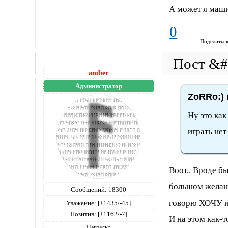
А может я маши
0
Поделитьс
amber
Администратор
ZoRRo:) 
Ну это как
играть нет
Воот.. Вроде бы
большом желани
Сообщений:
18300
говорю ХОЧУ иг
Уважение:
[+1435/-45]
Позитив:
[+1162/-7]
И на этом как-
Награды: