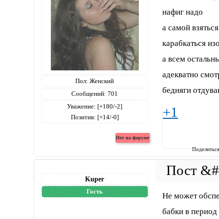
нафиг надо
а самой взяться
карабкаться изо
а всем остальн
адекватно смот
Пол:
Женский
бедняги отдува
Сообщений:
701
Уважение:
[+180/-2]
+1
Позитив:
[+14/-0]
Поделитьс
Kuper
Гость
Не может обспе
бабки в период