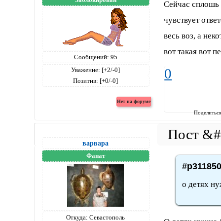
Сейчас сплошь 
чувствует отве
весь воз, а нек
вот такая вот п
Сообщений:
95
0
Уважение:
[+2/-0]
Позитив:
[+0/-0]
Поделитьс
варвара
Фанат
#p311850
о детях н
Откуда:
Севастополь