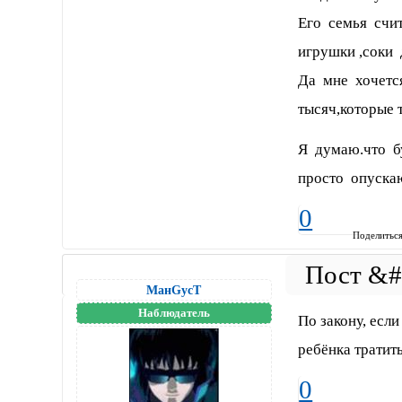
Его семья счит
игрушки ,соки 
Да мне хочетс
тысяч,которые 
Я думаю.что б
просто опускаю
0
Поделитьс
МанGусТ
Наблюдатель
По закону, есл
ребёнка тратит
0