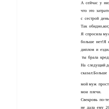
А сейчас у ни
что это затрат
с сестрой день
Так обидно,ког
Я спросила муж
больше нет!Я с
диплом и ездил
ты брала кред
На следущий д
сказал:Больше
мой муж прост
мои плечи.
Свекровь по-те
не дала ему 20