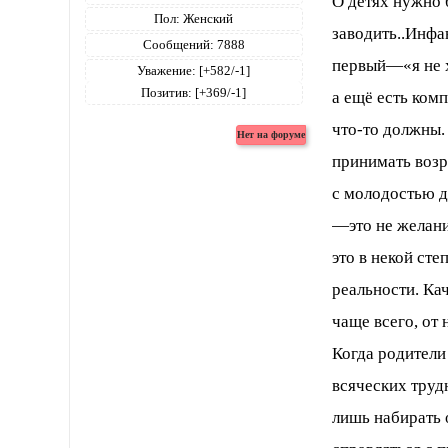
О детях нужно 
Пол:
Женский
заводить..Инфа
Сообщений:
7888
первый—«я не х
Уважение:
[+582/-1]
Позитив:
[+369/-1]
а ещё есть ком
что-то должны.
принимать возр
с молодостью д
—это не желани
это в некой сте
реальности. Ка
чаще всего, от
Когда родители
всяческих труд
лишь набирать 