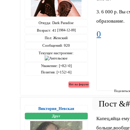
3. 6 000 р. Вы 
образование.
Откуда:
Dark Paradise
Возраст:
41
[1984-12-09]
0
Пол:
Женский
Сообщений:
920
Текущее настроение:
Уважение:
[+82/-0]
Позитив:
[+152/-6]
Поделитьс
Виктория_Невская
Друг
Капец,яйца ему
больше,вообще.