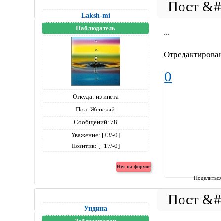
Laksh-mi
Наблюдатель
...
Отредактирован
0
Откуда:
из инета
Пол:
Женский
Сообщений:
78
Уважение:
[+3/-0]
Позитив:
[+17/-0]
Поделитьс
Ундина
Заблокирован