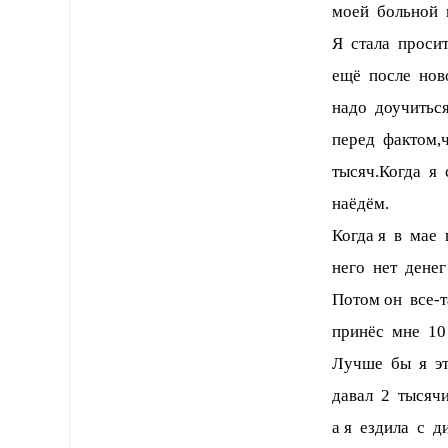
моей больной м
Я стала проси
ещё после нов
надо доучитьс
перед фактом,
тысяч.Когда я 
наёдём.
Когда я в мае 
него нет денег
Потом он все-т
принёс мне 10
Лучше бы я эт
давал 2 тысячи
а я ездила с 