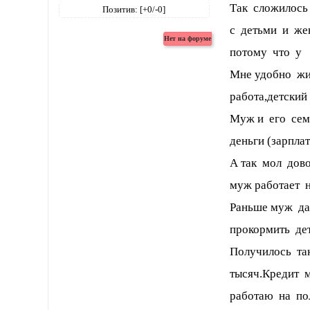
Так сложилось 
Позитив:
[+0/-0]
с детьми и жен
потому что у 
Мне удобно жи
работа,детский
Муж и его сем
деньги (зарпла
А так мол дово
муж работает н
Раньше муж дав
прокормить дет
Получилось та
тысяч.Кредит м
работаю на по