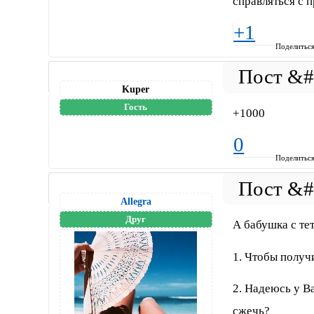
справляться с 
+1
Поделитьс
Kuper
Гость
+1000
0
Поделитьс
Allegra
Друг
А бабушка с те
1. Чтобы получ
2. Надеюсь у В
сжечь?