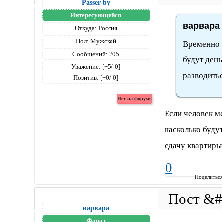
Passer-by
Интересующийся
варвара 
Откуда:
Россия
Пол:
Мужской
Временно 
Сообщений:
205
будут день
Уважение:
[+5/-0]
разводиться
Позитив:
[+0/-0]
Если человек м
насколько будут
сдачу квартиры
0
Поделитьс
варвара
Фанат