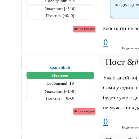
Сообщений:
205
на два дом
Уважение:
[+5/-0]
Позитив:
[+0/-0]
Злость тут не 
0
Поделитьс
spanchbab
Новичок
Ужас какой-то( 
Сообщений:
19
Сами уходите н
Уважение:
[+1/-0]
будете уже с д
Позитив:
[+0/-0]
не муж...это я 
0
Поделитьс