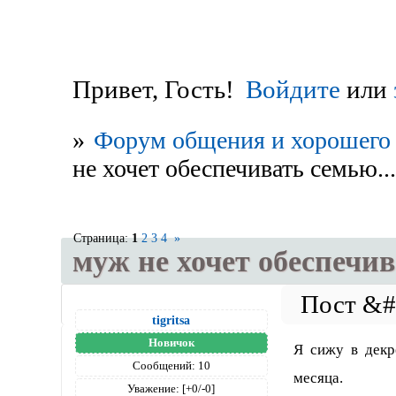
Привет, Гость!
Войдите
или
»
Форум общения и хорошего 
не хочет обеспечивать семью...
Страница:
1
2
3
4
»
муж не хочет обеспечив
tigritsa
Новичок
Я сижу в декр
Сообщений:
10
месяца.
Уважение:
[+0/-0]