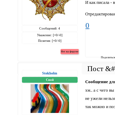
И как писала - 
Отредактирован
0
Сообщений:
4
Уважение:
[+0/-0]
Позитив:
[+0/-0]
Поделитьс
Stokholm
Свой
Сообщение дл
хм.. а с чего в
не ужели нельз
так можно и поэ