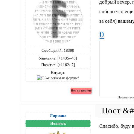
добрый вечер. 
собсно что еще 
за себя) вашем
0
Сообщений:
18300
Уважение:
[+1435/-45]
Позитив:
[+1162/-7]
Награды:
Поделитьс
Лириана
Новичок
Спасибо, буду 