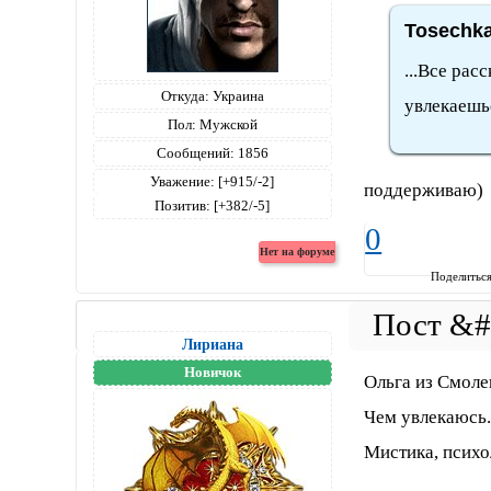
Tosechka
...Все рас
Откуда:
Украина
увлекаешьс
Пол:
Мужской
Сообщений:
1856
Уважение:
[+915/-2]
поддерживаю)
Позитив:
[+382/-5]
0
Поделитьс
Лириана
Новичок
Ольга из Смоле
Чем увлекаюсь.
Мистика, психол