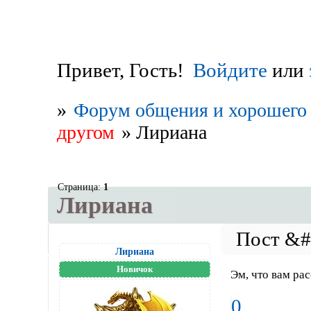
Привет, Гость!
Войдите
или
»
Форум общения и хорошего 
другом
»
Лириана
Страница:
1
Лириана
Лириана
Новичок
Эм, что вам рас
0