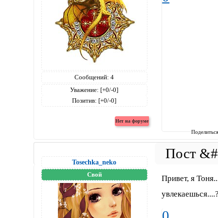
Сообщений:
4
Уважение:
[+0/-0]
Позитив:
[+0/-0]
Поделитьс
Tosechka_neko
Свой
Привет, я Тоня..
увлекаешься....
0