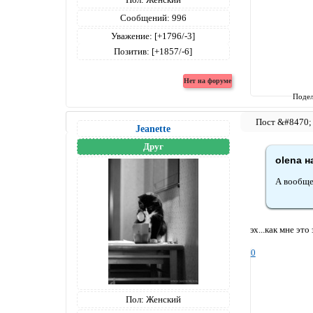
Сообщений:
996
Уважение:
[+1796/-3]
Позитив:
[+1857/-6]
Подел
Jeanettе
Друг
olena н
А вообще
эх...как мне это
0
Пол:
Женский