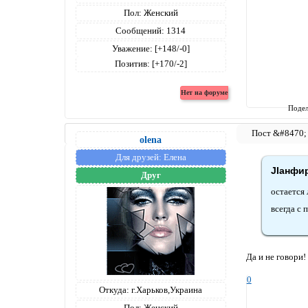
Пол:
Женский
Сообщений:
1314
Уважение:
[+148/-0]
Позитив:
[+170/-2]
Подел
olena
Для друзей:
Елена
JIанфир
Друг
остается 
всегда с 
Да и не говори
0
Откуда:
г.Харьков,Украина
Пол:
Женский