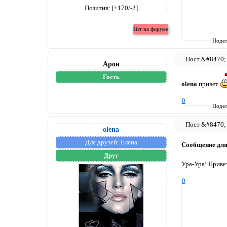
Позитив:
[+170/-2]
Подел
Арон
Гость
olena
привет
0
Подел
olena
Для друзей:
Елена
Сообщение дл
Друг
Ура-Ура! Привет
0