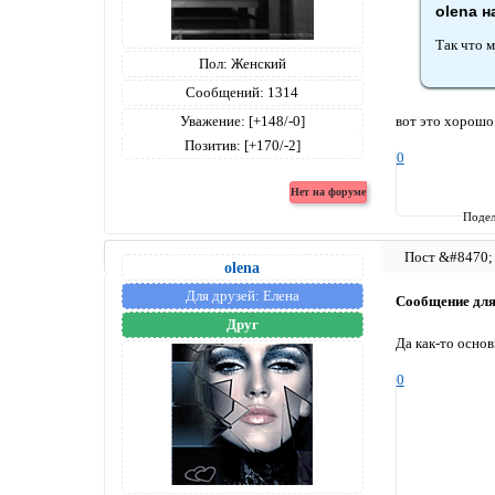
olena н
Так что 
Пол:
Женский
Сообщений:
1314
Уважение:
[+148/-0]
вот это хорошо..
Позитив:
[+170/-2]
0
Подел
olena
Для друзей:
Елена
Сообщение дл
Друг
Да как-то основ
0