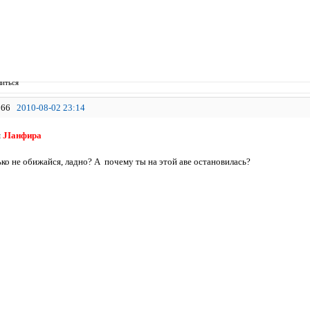
иться
66
2010-08-02 23:14
я
JIанфира
ько не обижайся, ладно? А почему ты на этой аве остановилась?