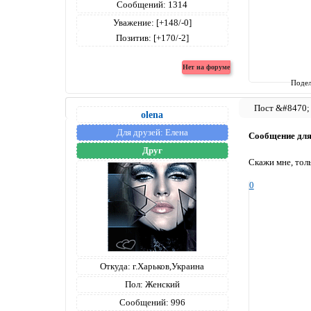
Сообщений:
1314
Уважение:
[+148/-0]
Позитив:
[+170/-2]
Подел
olena
Для друзей:
Елена
Сообщение дл
Друг
Скажи мне, тол
0
Откуда:
г.Харьков,Украина
Пол:
Женский
Сообщений:
996