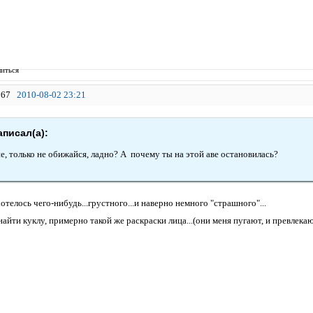
иться
67
2010-08-02 23:21
аписал(а):
е, только не обижайся, ладно? А почему ты на этой аве остановилась?
хотелось чего-нибудь...грустного...и наверно немного "страшного"...
айти куклу, примерно такой же раскраски лица...(они меня пугают, и превлекаю