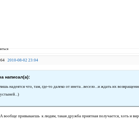
иться
64
2010-08-02 23:04
а написал(а):
лишь надеятся что, там, где-то далеко от инета...весело...и ждать их возвращения
пустыней...)
! А вообще привыкаешь к людям, такая дружба приятная получается, хоть и вир