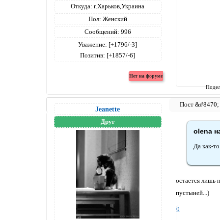
Откуда:
г.Харьков,Украина
Пол:
Женский
Сообщений:
996
Уважение:
[+1796/-3]
Позитив:
[+1857/-6]
Подел
Jeanettе
Друг
olena н
Да как-то
остается лишь на
пустыней...)
0