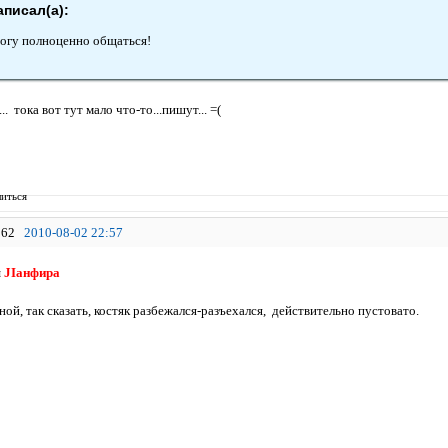
аписал(а):
могу полноценно общаться!
. тока вот тут мало что-то...пишут... =(
иться
62
2010-08-02 22:57
я
JIанфира
ной, так сказать, костяк разбежался-разъехался, действительно пустовато.