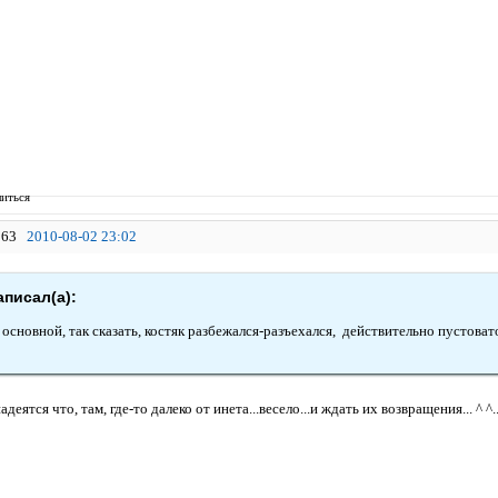
иться
63
2010-08-02 23:02
аписал(а):
 основной, так сказать, костяк разбежался-разъехался, действительно пустоват
деятся что, там, где-то далеко от инета...весело...и ждать их возвращения... ^ ^