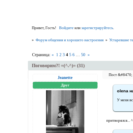
Привет, Гость!
Войдите
или
зарегистрируйтесь
.
»
Форум общения и хорошего настроения
»
Устаревшие т
Страница:
«
1
2
3
4
5
6
…
50
»
Поговорим?! =(^.^)= (31)
Jeanettе
Друг
olena н
У меня вс
притворялся... ^ 