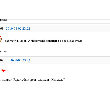
иться
68
2010-08-02 23:22
рад тебя видеть. У меня тоже наконец-то все заработало
иться
69
2010-08-02 23:23
я
Арон
-привет! Рада тебя видеть-слышать! Как дела?