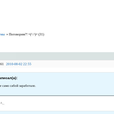
емы
»
Поговорим?! =(^.^)= (31)
61
2010-08-02 22:55
аписал(а):
е само сабой заработало.
^...