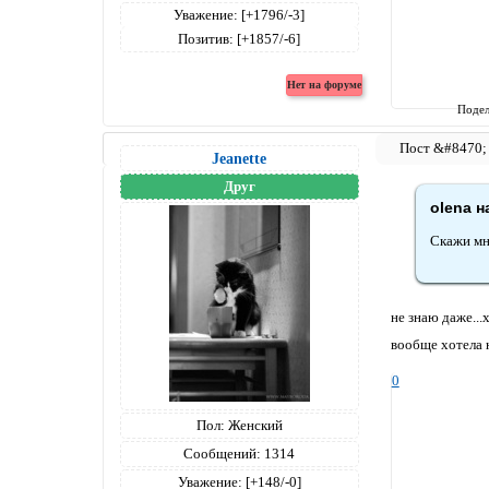
Уважение:
[+1796/-3]
Позитив:
[+1857/-6]
Подел
Jeanettе
Друг
olena н
Скажи мн
не знаю даже...
вообще хотела н
0
Пол:
Женский
Сообщений:
1314
Уважение:
[+148/-0]