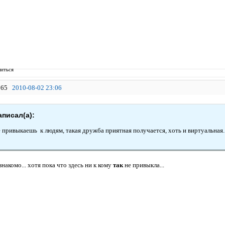
иться
65
2010-08-02 23:06
аписал(а):
 привыкаешь к людям, такая дружба приятная получается, хоть и виртуальная.
 знакомо... хотя пока что здесь ни к кому
так
не привыкла...