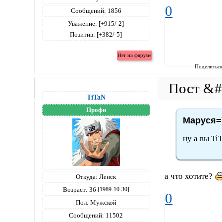
0
Сообщений:
1856
Уважение:
[+915/-2]
Позитив:
[+382/-5]
Поделитьс
TiTaN
Профи
Маруся=)
ну а вы T
а что хотите?
Откуда:
Ленск
Возраст:
36
[1989-10-30]
0
Пол:
Мужской
Сообщений:
11502