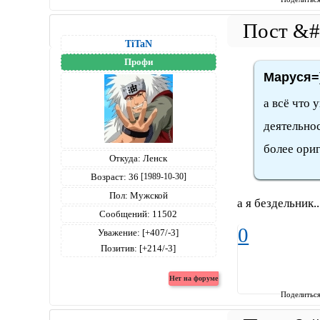
TiTaN
Профи
Маруся=)
а всё что 
деятельнос
более ори
Откуда:
Ленск
Возраст:
36
[1989-10-30]
Пол:
Мужской
а я бездельник.
Сообщений:
11502
0
Уважение:
[+407/-3]
Позитив:
[+214/-3]
Поделитьс