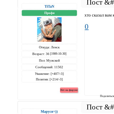
TiTaN
Профи
хто сказал вам 
0
Откуда:
Ленск
Возраст:
36
[1989-10-30]
Пол:
Мужской
Сообщений:
11502
Уважение:
[+407/-3]
Позитив:
[+214/-3]
Поделитьс
Маруся=))