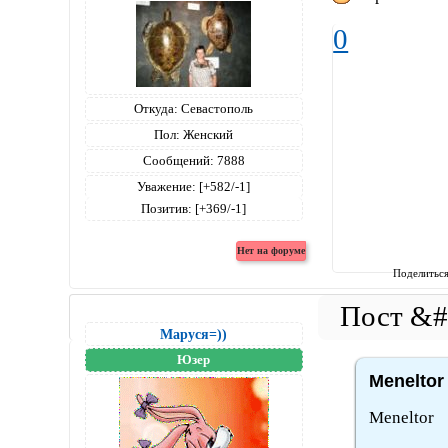
0
Откуда:
Севастополь
Пол:
Женский
Сообщений:
7888
Уважение:
[+582/-1]
Позитив:
[+369/-1]
Поделитьс
Маруся=))
Юзер
Meneltor
Meneltor