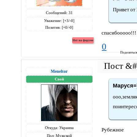
Привет от
Сообщений:
31
Уважение:
[+3/-0]
Позитив:
[+0/-0]
спасибооооо!!!
0
Поделитьс
Meneltоr
Свой
Маруся=)
ооо,земляк
поинтерес
Откуда:
Украина
Рубежное
Пол:
Мужской