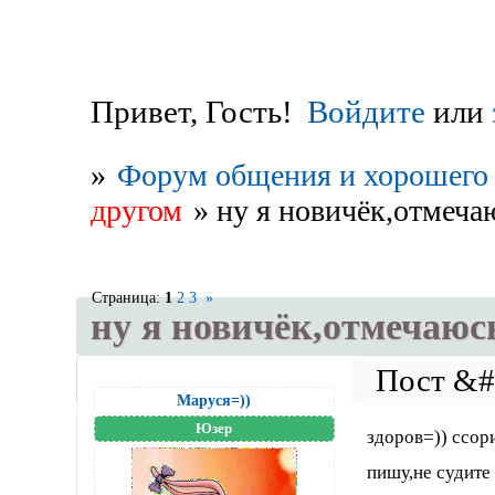
Привет, Гость!
Войдите
или
»
Форум общения и хорошего 
другом
»
ну я новичёк,отмеча
Страница:
1
2
3
»
ну я новичёк,отмечаюсь
Маруся=))
Юзер
здоров=)) ссор
пишу,не судите