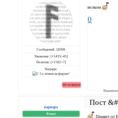
велком
0
Сообщений:
18300
Уважение:
[+1435/-45]
Позитив:
[+1162/-7]
Награды:
Поделитьс
варвара
Фанат
Привет от 