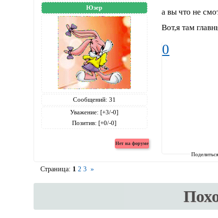
Юзер
а вы что не см
Вот,я там глав
0
Сообщений:
31
Уважение:
[+3/-0]
Позитив:
[+0/-0]
Поделитьс
Страница:
1
2
3
»
Пох