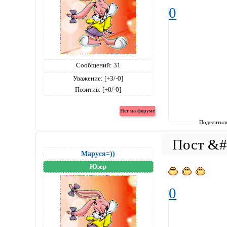
0
Сообщений:
31
Уважение:
[+3/-0]
Позитив:
[+0/-0]
Поделитьс
Маруся=))
Юзер
0