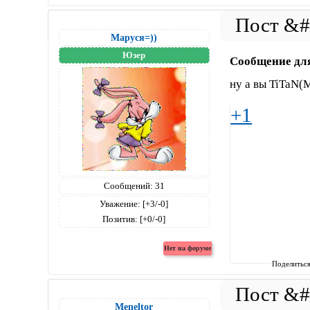
Маруся=))
Юзер
Сообщение дл
ну а вы TiTaN(
+1
Сообщений:
31
Уважение:
[+3/-0]
Позитив:
[+0/-0]
Поделитьс
Meneltоr