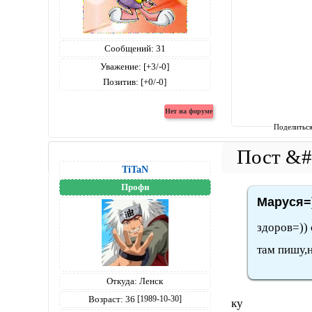
Сообщений:
31
Уважение:
[+3/-0]
Позитив:
[+0/-0]
Поделитьс
TiTaN
Профи
Маруся=)
здоров=)) 
там пишу,н
Откуда:
Ленск
Возраст:
36
[1989-10-30]
ку