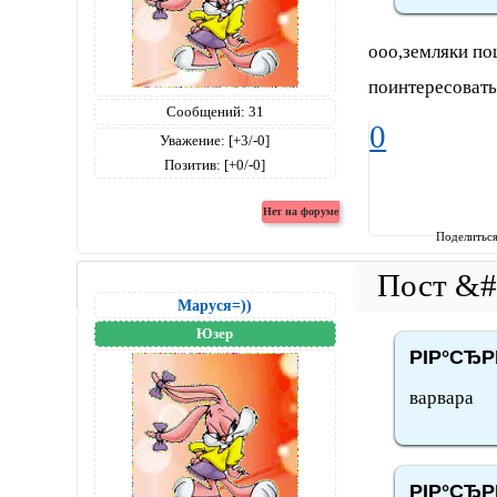
ооо,земляки пош
поинтересовать
Сообщений:
31
0
Уважение:
[+3/-0]
Позитив:
[+0/-0]
Поделитьс
Маруся=))
Юзер
РІР°СЂРІ
варвара
РІР°СЂРІ