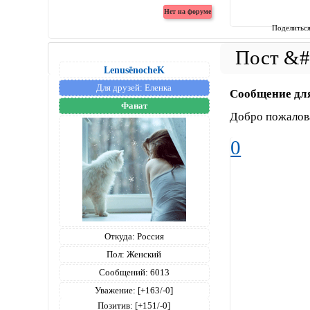
Поделитьс
LenusёnocheK
Для друзей:
Еленка
Сообщение дл
Фанат
Добро пожалова
0
Откуда:
Россия
Пол:
Женский
Сообщений:
6013
Уважение:
[+163/-0]
Позитив:
[+151/-0]