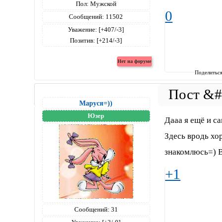
Пол:
Мужской
0
Сообщений:
11502
Уважение:
[+407/-3]
Позитив:
[+214/-3]
Поделитьс
Маруся=))
Юзер
Дааа я ещё и са
Здесь вродь хо
знакомлюсь=) В
+1
Сообщений:
31