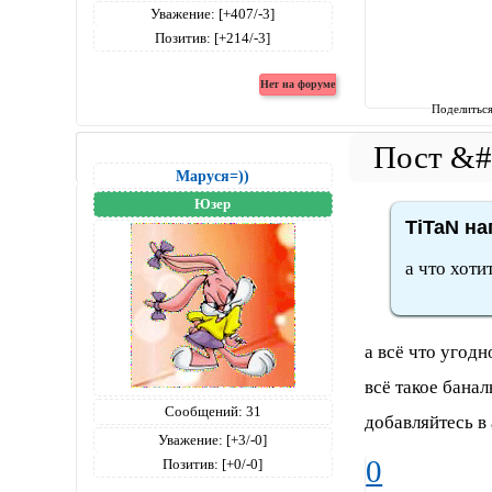
Уважение:
[+407/-3]
Позитив:
[+214/-3]
Поделитьс
Маруся=))
Юзер
TiTaN на
а что хоти
а всё что угодн
всё такое бана
Сообщений:
31
добавляйтесь в
Уважение:
[+3/-0]
0
Позитив:
[+0/-0]