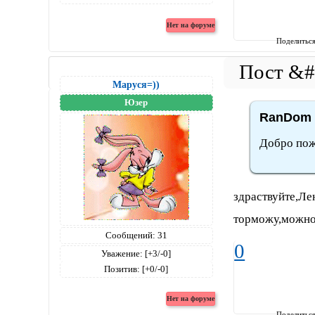
Поделитьс
Маруся=))
Юзер
RanDom 
Добро пож
здраствуйте,Ле
торможу,можно
Сообщений:
31
0
Уважение:
[+3/-0]
Позитив:
[+0/-0]
Поделитьс